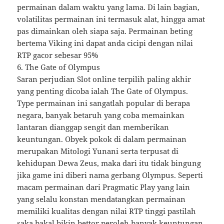
permainan dalam waktu yang lama. Di lain bagian,
volatilitas permainan ini termasuk alat, hingga amat
pas dimainkan oleh siapa saja. Permainan beting
bertema Viking ini dapat anda cicipi dengan nilai
RTP gacor sebesar 95%
6. The Gate of Olympus
Saran perjudian Slot online terpilih paling akhir
yang penting dicoba ialah The Gate of Olympus.
Type permainan ini sangatlah popular di berapa
negara, banyak betaruh yang coba memainkan
lantaran dianggap sengit dan memberikan
keuntungan. Obyek pokok di dalam permainan
merupakan Mitologi Yunani serta terpusat di
kehidupan Dewa Zeus, maka dari itu tidak bingung
jika game ini diberi nama gerbang Olympus. Seperti
macam permainan dari Pragmatic Play yang lain
yang selalu konstan mendatangkan permainan
memiliki kualitas dengan nilai RTP tinggi pastilah
saka bakal bikin bettor peroleh banyak keuntungan