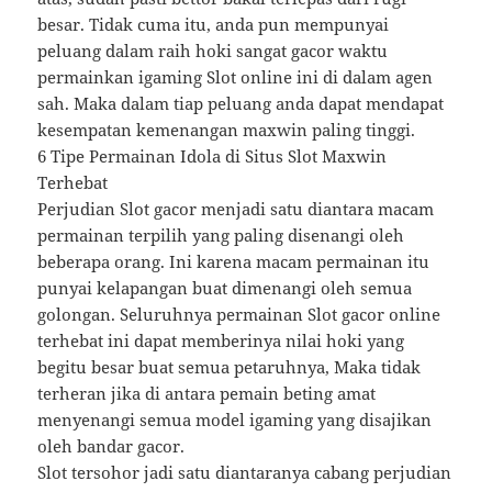
besar. Tidak cuma itu, anda pun mempunyai
peluang dalam raih hoki sangat gacor waktu
permainkan igaming Slot online ini di dalam agen
sah. Maka dalam tiap peluang anda dapat mendapat
kesempatan kemenangan maxwin paling tinggi.
6 Tipe Permainan Idola di Situs Slot Maxwin
Terhebat
Perjudian Slot gacor menjadi satu diantara macam
permainan terpilih yang paling disenangi oleh
beberapa orang. Ini karena macam permainan itu
punyai kelapangan buat dimenangi oleh semua
golongan. Seluruhnya permainan Slot gacor online
terhebat ini dapat memberinya nilai hoki yang
begitu besar buat semua petaruhnya, Maka tidak
terheran jika di antara pemain beting amat
menyenangi semua model igaming yang disajikan
oleh bandar gacor.
Slot tersohor jadi satu diantaranya cabang perjudian