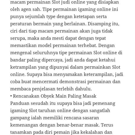
macam permainan Slot judi online yang disiapkan
oleh agen sah. Tipe permainan igaming online ini
punya sejumlah type dengan ketetapan serta
peraturan bermain yang berlainan. Disamping itu,
ciri dari tiap macam permainan akan juga tidak
serupa, maka anda mesti dapat dengan tepat
memastikan model permainan terhebat. Dengan
mengenal seluruhnya tipe permainan Slot online di
bandar paling dipercaya, jadi anda dapat ketahui
ketrampilan yang dipunyai dalam permainkan Slot
online. Supaya bisa menyamakan keterampilan, jadi
coba buat mencermati demonstrasi permainan dan
membaca penjelasan terlebih dahulu.
• Rencanakan Obyek Main Paling Masak
Panduan sesudah itu supaya bisa jadi pemenang
igaming Slot taruhan online dengan sangatlah
gampang ialah memiliki rencana sasaran
kemenangan dengan benar-benar masak. Terus
tanamkan pada diri pemain jika kekalahan dan