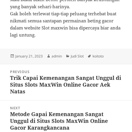
yang banyak sehari-harinya.
Gak boleh terlewat tiap-tiap peluang terhebat buat
nikmati semua santapan permainan beting gacor
dalam website Slot maxwin bisa dipercaya biar anda
lagi untung.
Posted
Author
Categories
Tags
January 21, 2023
admin
Judi Slot
koitoto
on
Post
PREVIOUS
navigation
Trik Capai Kemenangan Sangat Unggul di
Previous
Situs Slots MaxWin Online Gacor Aek
post:
Natas
NEXT
Metode Gapai Kemenangan Sangat
Next
Unggul di Situs Slots MaxWin Online
post:
Gacor Karangkancana