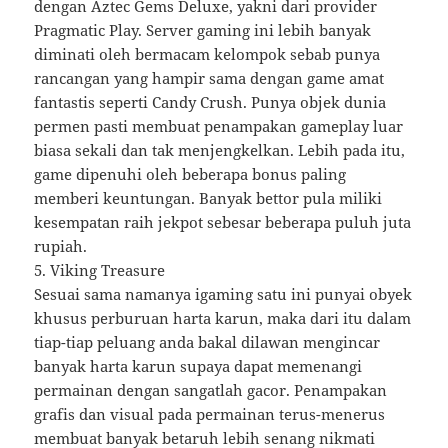
dengan Aztec Gems Deluxe, yakni dari provider
Pragmatic Play. Server gaming ini lebih banyak
diminati oleh bermacam kelompok sebab punya
rancangan yang hampir sama dengan game amat
fantastis seperti Candy Crush. Punya objek dunia
permen pasti membuat penampakan gameplay luar
biasa sekali dan tak menjengkelkan. Lebih pada itu,
game dipenuhi oleh beberapa bonus paling
memberi keuntungan. Banyak bettor pula miliki
kesempatan raih jekpot sebesar beberapa puluh juta
rupiah.
5. Viking Treasure
Sesuai sama namanya igaming satu ini punyai obyek
khusus perburuan harta karun, maka dari itu dalam
tiap-tiap peluang anda bakal dilawan mengincar
banyak harta karun supaya dapat memenangi
permainan dengan sangatlah gacor. Penampakan
grafis dan visual pada permainan terus-menerus
membuat banyak betaruh lebih senang nikmati