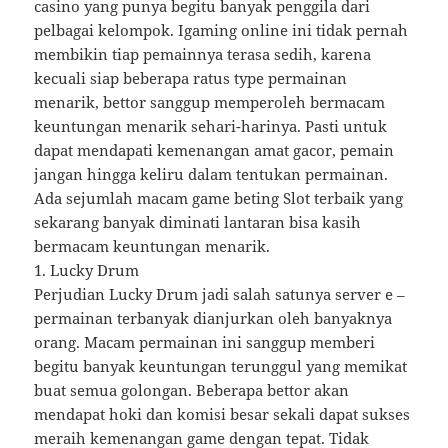
casino yang punya begitu banyak penggila dari
pelbagai kelompok. Igaming online ini tidak pernah
membikin tiap pemainnya terasa sedih, karena
kecuali siap beberapa ratus type permainan
menarik, bettor sanggup memperoleh bermacam
keuntungan menarik sehari-harinya. Pasti untuk
dapat mendapati kemenangan amat gacor, pemain
jangan hingga keliru dalam tentukan permainan.
Ada sejumlah macam game beting Slot terbaik yang
sekarang banyak diminati lantaran bisa kasih
bermacam keuntungan menarik.
1. Lucky Drum
Perjudian Lucky Drum jadi salah satunya server e –
permainan terbanyak dianjurkan oleh banyaknya
orang. Macam permainan ini sanggup memberi
begitu banyak keuntungan terunggul yang memikat
buat semua golongan. Beberapa bettor akan
mendapat hoki dan komisi besar sekali dapat sukses
meraih kemenangan game dengan tepat. Tidak