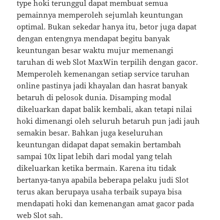
type hoki terunggul dapat membuat semua
pemainnya memperoleh sejumlah keuntungan
optimal. Bukan sekedar hanya itu, betor juga dapat
dengan entengnya mendapat begitu banyak
keuntungan besar waktu mujur memenangi
taruhan di web Slot MaxWin terpilih dengan gacor.
Memperoleh kemenangan setiap service taruhan
online pastinya jadi khayalan dan hasrat banyak
betaruh di pelosok dunia. Disamping modal
dikeluarkan dapat balik kembali, akan tetapi nilai
hoki dimenangi oleh seluruh betaruh pun jadi jauh
semakin besar. Bahkan juga keseluruhan
keuntungan didapat dapat semakin bertambah
sampai 10x lipat lebih dari modal yang telah
dikeluarkan ketika bermain. Karena itu tidak
bertanya-tanya apabila beberapa pelaku judi Slot
terus akan berupaya usaha terbaik supaya bisa
mendapati hoki dan kemenangan amat gacor pada
web Slot sah.