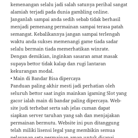
kemenangan selalu jadi salah satunya perihal sangat
alamiah terjadi pada dunia gambling online.
Janganlah sampai anda sedih sebab tidak berhasil
menjadi pemenang permainan sampai terasa patah
semangat. Kebalikannya jangan sampai terlengah
waktu anda sukses memenangi game tiada sadar
selalu bermain tiada memerhatikan winrate.
Dengan demikian, inginkan sasaran amat masak
supaya bettor tidak kalap dan rugi lantaran
kekurangan modal.
• Main di Bandar Bisa dipercaya
Panduan paling akhir mesti jadi perhatian oleh
seluruh bettor saat ingin mainkan igaming Slot yang
gacor ialah main di bandar paling dipercaya. Web-
site judi terhebat serta sah jelas cuman dapat
siapkan server taruhan yang sah dan menjajakan
permainan bermutu. Website ini pun ditanggung
telah miliki lisensi legal yang membikin semua
pelayanan seta permainan aman untuk dicapai.