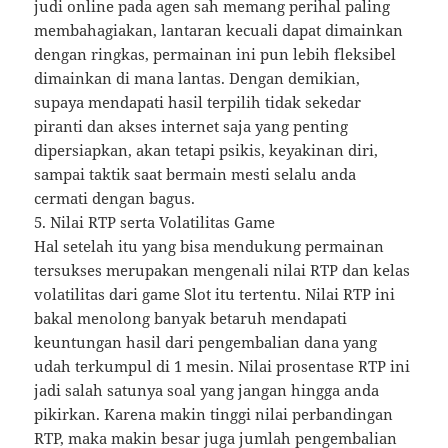
judi online pada agen sah memang perihal paling
membahagiakan, lantaran kecuali dapat dimainkan
dengan ringkas, permainan ini pun lebih fleksibel
dimainkan di mana lantas. Dengan demikian,
supaya mendapati hasil terpilih tidak sekedar
piranti dan akses internet saja yang penting
dipersiapkan, akan tetapi psikis, keyakinan diri,
sampai taktik saat bermain mesti selalu anda
cermati dengan bagus.
5. Nilai RTP serta Volatilitas Game
Hal setelah itu yang bisa mendukung permainan
tersukses merupakan mengenali nilai RTP dan kelas
volatilitas dari game Slot itu tertentu. Nilai RTP ini
bakal menolong banyak betaruh mendapati
keuntungan hasil dari pengembalian dana yang
udah terkumpul di 1 mesin. Nilai prosentase RTP ini
jadi salah satunya soal yang jangan hingga anda
pikirkan. Karena makin tinggi nilai perbandingan
RTP, maka makin besar juga jumlah pengembalian