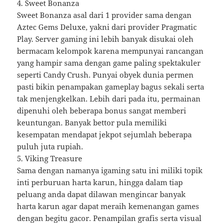
4. Sweet Bonanza
Sweet Bonanza asal dari 1 provider sama dengan
Aztec Gems Deluxe, yakni dari provider Pragmatic
Play. Server gaming ini lebih banyak disukai oleh
bermacam kelompok karena mempunyai rancangan
yang hampir sama dengan game paling spektakuler
seperti Candy Crush. Punyai obyek dunia permen
pasti bikin penampakan gameplay bagus sekali serta
tak menjengkelkan. Lebih dari pada itu, permainan
dipenuhi oleh beberapa bonus sangat memberi
keuntungan. Banyak bettor pula memiliki
kesempatan mendapat jekpot sejumlah beberapa
puluh juta rupiah.
5. Viking Treasure
Sama dengan namanya igaming satu ini miliki topik
inti perburuan harta karun, hingga dalam tiap
peluang anda dapat dilawan mengincar banyak
harta karun agar dapat meraih kemenangan games
dengan begitu gacor. Penampilan grafis serta visual