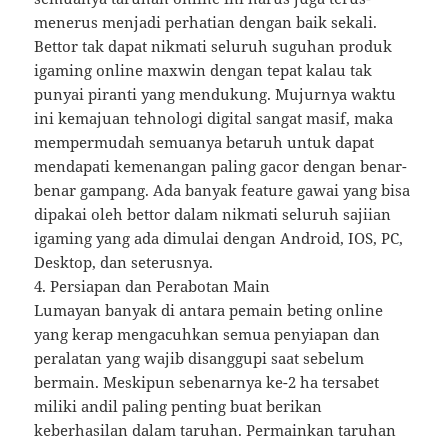
menerus menjadi perhatian dengan baik sekali.
Bettor tak dapat nikmati seluruh suguhan produk
igaming online maxwin dengan tepat kalau tak
punyai piranti yang mendukung. Mujurnya waktu
ini kemajuan tehnologi digital sangat masif, maka
mempermudah semuanya betaruh untuk dapat
mendapati kemenangan paling gacor dengan benar-
benar gampang. Ada banyak feature gawai yang bisa
dipakai oleh bettor dalam nikmati seluruh sajiian
igaming yang ada dimulai dengan Android, IOS, PC,
Desktop, dan seterusnya.
4. Persiapan dan Perabotan Main
Lumayan banyak di antara pemain beting online
yang kerap mengacuhkan semua penyiapan dan
peralatan yang wajib disanggupi saat sebelum
bermain. Meskipun sebenarnya ke-2 ha tersabet
miliki andil paling penting buat berikan
keberhasilan dalam taruhan. Permainkan taruhan