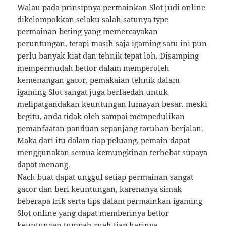
Walau pada prinsipnya permainkan Slot judi online
dikelompokkan selaku salah satunya type
permainan beting yang memercayakan
peruntungan, tetapi masih saja igaming satu ini pun
perlu banyak kiat dan tehnik tepat loh. Disamping
mempermudah bettor dalam memperoleh
kemenangan gacor, pemakaian tehnik dalam
igaming Slot sangat juga berfaedah untuk
melipatgandakan keuntungan lumayan besar. meski
begitu, anda tidak oleh sampai mempedulikan
pemanfaatan panduan sepanjang taruhan berjalan.
Maka dari itu dalam tiap peluang, pemain dapat
menggunakan semua kemungkinan terhebat supaya
dapat menang.
Nach buat dapat unggul setiap permainan sangat
gacor dan beri keuntungan, karenanya simak
beberapa trik serta tips dalam permainkan igaming
Slot online yang dapat memberinya bettor
keuntungan tumpah ruah tiap harinya.