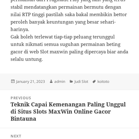
stabil mendatangkan permainan bermutu dengan
nilai RTP tinggi pastilah saka bakal membikin bettor
peroleh banyak keuntungan yang besar sehari-
harinya.
Gak boleh terlewat tiap-tiap peluang terunggul
untuk nikmati semua suguhan permainan beting
gacor di web Slot maxwin paling dipercaya biar anda
selalu untung.
Posted
Author
Categories
Tags
January 21, 2023
admin
Judi Slot
koitoto
on
Post
PREVIOUS
navigation
Teknik Capai Kemenangan Paling Unggul
Previous
di Situs Slots MaxWin Online Gacor
post:
Bintauna
NEXT