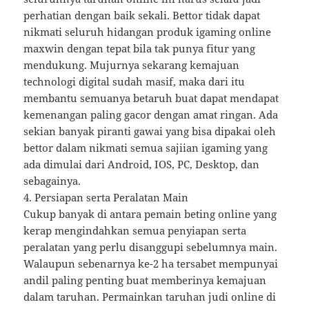
perhatian dengan baik sekali. Bettor tidak dapat
nikmati seluruh hidangan produk igaming online
maxwin dengan tepat bila tak punya fitur yang
mendukung. Mujurnya sekarang kemajuan
technologi digital sudah masif, maka dari itu
membantu semuanya betaruh buat dapat mendapat
kemenangan paling gacor dengan amat ringan. Ada
sekian banyak piranti gawai yang bisa dipakai oleh
bettor dalam nikmati semua sajiian igaming yang
ada dimulai dari Android, IOS, PC, Desktop, dan
sebagainya.
4. Persiapan serta Peralatan Main
Cukup banyak di antara pemain beting online yang
kerap mengindahkan semua penyiapan serta
peralatan yang perlu disanggupi sebelumnya main.
Walaupun sebenarnya ke-2 ha tersabet mempunyai
andil paling penting buat memberinya kemajuan
dalam taruhan. Permainkan taruhan judi online di