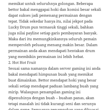
memikat untuk seluruhnya golongan. Beberapa
bettor bakal menggapai hoki dan komisi besar sekali
dapat sukses jadi pemenang permainan dengan
tepat. Tidak sekedar hanya itu, nilai jekpot pada
Lucky Drum pun termasuk tinggi sekali, bahkan
juga nilai payline setiap garis pembayaran banyak.
Maka dari itu memungkinkannya seluruh pemain
memperoleh peluang menang makin besar. Dalam
permainan anda akan mendapati hentakan drum
yang membikin permainan ini lebih hebat.
2. Hot Hot Fruit
Sesuai sama namanya dalam server gaming ini anda
bakal mendapati himpunan buah yang memikat
buat dimainkan. Bettor mendapat hoki yang besar
sekali setiap mendapat paduan lambang buah yang
mirip. Walaupun penampilan gaming ini
dipenuhinya dengan buah – buahan panas, akan
tetapi masalah ini tidak kurangi seni dan serunya
dalam game. Semuanya penampakan yang dikuasai