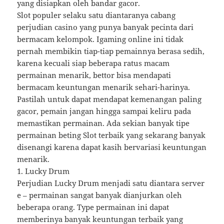
yang disiapkan oleh bandar gacor.
Slot populer selaku satu diantaranya cabang
perjudian casino yang punya banyak pecinta dari
bermacam kelompok. Igaming online ini tidak
pernah membikin tiap-tiap pemainnya berasa sedih,
karena kecuali siap beberapa ratus macam
permainan menarik, bettor bisa mendapati
bermacam keuntungan menarik sehari-harinya.
Pastilah untuk dapat mendapat kemenangan paling
gacor, pemain jangan hingga sampai keliru pada
memastikan permainan. Ada sekian banyak tipe
permainan beting Slot terbaik yang sekarang banyak
disenangi karena dapat kasih bervariasi keuntungan
menarik.
1. Lucky Drum
Perjudian Lucky Drum menjadi satu diantara server
e – permainan sangat banyak dianjurkan oleh
beberapa orang. Type permainan ini dapat
memberinya banyak keuntungan terbaik yang