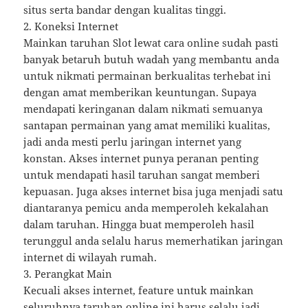
situs serta bandar dengan kualitas tinggi.
2. Koneksi Internet
Mainkan taruhan Slot lewat cara online sudah pasti
banyak betaruh butuh wadah yang membantu anda
untuk nikmati permainan berkualitas terhebat ini
dengan amat memberikan keuntungan. Supaya
mendapati keringanan dalam nikmati semuanya
santapan permainan yang amat memiliki kualitas,
jadi anda mesti perlu jaringan internet yang
konstan. Akses internet punya peranan penting
untuk mendapati hasil taruhan sangat memberi
kepuasan. Juga akses internet bisa juga menjadi satu
diantaranya pemicu anda memperoleh kekalahan
dalam taruhan. Hingga buat memperoleh hasil
terunggul anda selalu harus memerhatikan jaringan
internet di wilayah rumah.
3. Perangkat Main
Kecuali akses internet, feature untuk mainkan
seluruhnya taruhan online ini harus selalu jadi