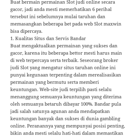
Buat bermain permainan Slot judi online secara
gacor, jadi anda mesti memerhatikan 6 perihal
tersebut ini sebelumnya mulai taruhan dan
memasangkan beberapa bet pada web Slot maxwin
bisa dipercaya.
1. Kualitas Situs dan Servis Bandar
Buat mengaktualkan permainan yang sukses dan
gacor, karena itu beberapa bettor mesti harus main
di web terpercaya serta terbaik. Seseorang broker
judi Slot yang mengatur situs taruhan online ini
punyai kegunaan terpenting dalam merealisasikan
permainan yang bermutu serta memberi
keuntungan. Web-site judi terpilih pasti selalu
menanggung semuanya keuntungan yang diterima
oleh semuanya betaruh dibayar 100%. Bandar pula
jadi salah satunya agunan anda mendapatkan
keuntungan banyak dan sukses di dunia gambling
online. Peranannya yang mempunyai posisi penting,
bikin anda mesti selalu hati-hati dalam memastikan