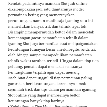
Kendati pada intinya mainkan Slot judi online
dikelompokkan jadi satu diantaranya model
permainan beting yang memercayakan
peruntungan, namun masih saja igaming satu ini
memerlukan banyak trik dan tehnik tepat loh.
Disamping mempermudah bettor dalam mencetak
kemenangan gacor, pemanfaatan tehnik dalam
igaming Slot juga bermanfaat buat melipatgandakan
keuntungan lumayan besar. meski begitu, anda tak
oleh hingga sampai mempedulikan pemanfaatan
tehnik waktu taruhan terjadi. Hingga dalam tiap-tiap
peluang, pemain dapat memakai semuanya
kemungkinan terpilih agar dapat menang.
Nach buat dapat unggul di tiap permainan paling
gacor dan beri keuntungan, karenanya simak
sejumlah trick dan tips dalam permainkan igaming
Slot online yang dapat memberinya bettor
keuntungan banyak tiap harinya.
• Kelola Semua Tipe Modal Permainan dengan