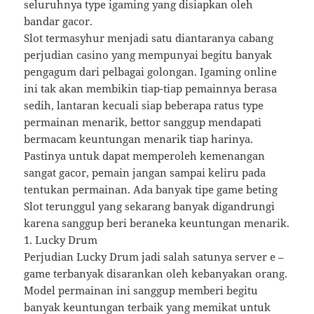
seluruhnya type igaming yang disiapkan oleh
bandar gacor.
Slot termasyhur menjadi satu diantaranya cabang
perjudian casino yang mempunyai begitu banyak
pengagum dari pelbagai golongan. Igaming online
ini tak akan membikin tiap-tiap pemainnya berasa
sedih, lantaran kecuali siap beberapa ratus type
permainan menarik, bettor sanggup mendapati
bermacam keuntungan menarik tiap harinya.
Pastinya untuk dapat memperoleh kemenangan
sangat gacor, pemain jangan sampai keliru pada
tentukan permainan. Ada banyak tipe game beting
Slot terunggul yang sekarang banyak digandrungi
karena sanggup beri beraneka keuntungan menarik.
1. Lucky Drum
Perjudian Lucky Drum jadi salah satunya server e –
game terbanyak disarankan oleh kebanyakan orang.
Model permainan ini sanggup memberi begitu
banyak keuntungan terbaik yang memikat untuk