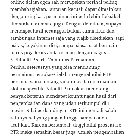
online dalam agen sah merupakan perihal paling
membahagiakan, lantaran kecuali dapat dimainkan
dengan ringkas, permainan ini pula lebih fleksibel
dimainkan di mana juga. Dengan demikian, supaya
mendapat hasil terunggul bukan cuma fitur dan
sambungan internet saja yang wajib disediakan, tapi
psikis, keyakinan diri, sampai siasat saat bermain
harus juga terus anda cermati dengan bagus.
5. Nilai RTP serta Volatilitas Permainan
Perihal seterusnya yang bisa mendukung
permainan tersukses ialah mengenal nilai RTP
bersama-sama jenjang volatilitas dari permainan
Slot itu spesifik. Nilai RTP ini akan menolong
banyak betaruh mendapat keuntungan hasil dari
pengembalian dana yang udah terkumpul di 1
mesin. Nilai perbandingan RTP ini menjadi salah
satunya hal yang jangan hingga sampai anda
acuhkan. Karena bertambah tinggi nilai prosentase
RTP, maka semakin besar juga jumlah pengembalian