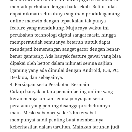
menjadi perhatian dengan baik sekali. Bettor tidak
dapat nikmati seluruhnya suguhan produk igaming
online maxwin dengan tepat kalau tak punya
feature yang mendukung. Mujurnya waktu ini
perubahan technologi digital sangat masif, hingga
mempermudah semuanya betaruh untuk dapat
mendapati kemenangan sangat gacor dengan benar-
benar gampang. Ada banyak feature gawai yang bisa
dipakai oleh bettor dalam nikmati semua sajiian
igaming yang ada dimulai dengan Android, IOS, PC,
Desktop, dan sebagainya.
4. Persiapan serta Perabotan Bermain
Cukup banyak antara pemain beting online yang
kerap mengacuhkan semua penyiapan serta
peralatan yang penting disanggupi sebelumnya
main. Meski sebenarnya ke-2 ha tersabet
mempunyai andil penting buat memberinya
keberhasilan dalam taruhan. Mainkan taruhan judi