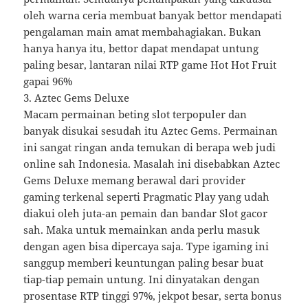
oleh warna ceria membuat banyak bettor mendapati
pengalaman main amat membahagiakan. Bukan
hanya hanya itu, bettor dapat mendapat untung
paling besar, lantaran nilai RTP game Hot Hot Fruit
gapai 96%
3. Aztec Gems Deluxe
Macam permainan beting slot terpopuler dan
banyak disukai sesudah itu Aztec Gems. Permainan
ini sangat ringan anda temukan di berapa web judi
online sah Indonesia. Masalah ini disebabkan Aztec
Gems Deluxe memang berawal dari provider
gaming terkenal seperti Pragmatic Play yang udah
diakui oleh juta-an pemain dan bandar Slot gacor
sah. Maka untuk memainkan anda perlu masuk
dengan agen bisa dipercaya saja. Type igaming ini
sanggup memberi keuntungan paling besar buat
tiap-tiap pemain untung. Ini dinyatakan dengan
prosentase RTP tinggi 97%, jekpot besar, serta bonus