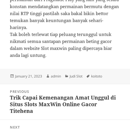
konstan mendatangkan permainan bermutu dengan
nilai RTP tinggi pastilah saka bakal bikin bettor
temukan banyak keuntungan banyak sehari-
harinya.
Tak boleh terlewat tiap peluang terunggul untuk
nikmati semua santapan permainan beting gacor
dalam website Slot maxwin paling dipercaya biar
anda lagi untung.
Posted
Author
Categories
Tags
January 21, 2023
admin
Judi Slot
koitoto
on
Post
PREVIOUS
navigation
Trik Capai Kemenangan Amat Unggul di
Previous
Situs Slots MaxWin Online Gacor
post:
Titehena
NEXT