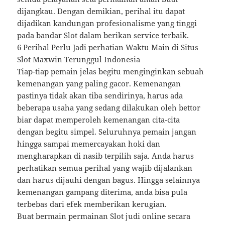
dijangkau. Dengan demikian, perihal itu dapat
dijadikan kandungan profesionalisme yang tinggi
pada bandar Slot dalam berikan service terbaik.
6 Perihal Perlu Jadi perhatian Waktu Main di Situs
Slot Maxwin Terunggul Indonesia
Tiap-tiap pemain jelas begitu menginginkan sebuah
kemenangan yang paling gacor. Kemenangan
pastinya tidak akan tiba sendirinya, harus ada
beberapa usaha yang sedang dilakukan oleh bettor
biar dapat memperoleh kemenangan cita-cita
dengan begitu simpel. Seluruhnya pemain jangan
hingga sampai memercayakan hoki dan
mengharapkan di nasib terpilih saja. Anda harus
perhatikan semua perihal yang wajib dijalankan
dan harus dijauhi dengan bagus. Hingga selainnya
kemenangan gampang diterima, anda bisa pula
terbebas dari efek memberikan kerugian.
Buat bermain permainan Slot judi online secara