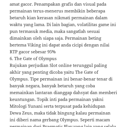
amat gacor. Penampakan grafis dan visual pada
permainan terus-menerus membikin beberapa
betaruh kian kerasan nikmati permainan dalam
waktu yang lama. Di lain bagian, volatilitas game ini
pun termasuk media, maka sangatlah sesuai
dimainkan oleh siapa saja. Permainan beting
bertema Viking ini dapat anda cicipi dengan nilai
RTP gacor sebesar 95%
6. The Gate of Olympus
Rujukan perjudian Slot online terunggul paling
akhir yang penting dicoba yaitu The Gate of
Olympus. Tipe permainan ini benar-benar tenar di
banyak negara, banyak betaruh yang coba
memainkan lantaran dianggap dahsyat dan memberi
keuntungan. Topik inti pada permainan yakni
Mitologi Yunani serta terpusat pada kehidupan
Dewa Zeus, maka tidak bingung kalau permainan
ini diberi nama gerbang Olympus. Seperti macam
permainan dari Pragmatic Play yang lain yang selalu