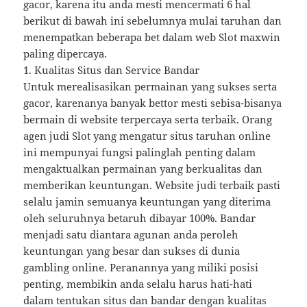
gacor, karena itu anda mesti mencermati 6 hal
berikut di bawah ini sebelumnya mulai taruhan dan
menempatkan beberapa bet dalam web Slot maxwin
paling dipercaya.
1. Kualitas Situs dan Service Bandar
Untuk merealisasikan permainan yang sukses serta
gacor, karenanya banyak bettor mesti sebisa-bisanya
bermain di website terpercaya serta terbaik. Orang
agen judi Slot yang mengatur situs taruhan online
ini mempunyai fungsi palinglah penting dalam
mengaktualkan permainan yang berkualitas dan
memberikan keuntungan. Website judi terbaik pasti
selalu jamin semuanya keuntungan yang diterima
oleh seluruhnya betaruh dibayar 100%. Bandar
menjadi satu diantara agunan anda peroleh
keuntungan yang besar dan sukses di dunia
gambling online. Peranannya yang miliki posisi
penting, membikin anda selalu harus hati-hati
dalam tentukan situs dan bandar dengan kualitas