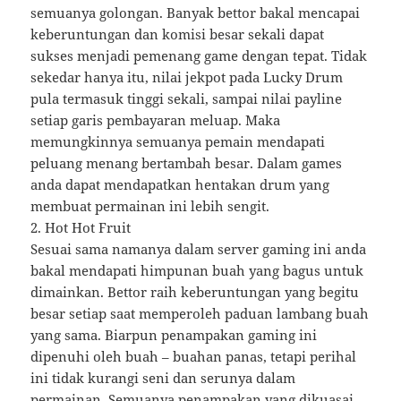
semuanya golongan. Banyak bettor bakal mencapai
keberuntungan dan komisi besar sekali dapat
sukses menjadi pemenang game dengan tepat. Tidak
sekedar hanya itu, nilai jekpot pada Lucky Drum
pula termasuk tinggi sekali, sampai nilai payline
setiap garis pembayaran meluap. Maka
memungkinnya semuanya pemain mendapati
peluang menang bertambah besar. Dalam games
anda dapat mendapatkan hentakan drum yang
membuat permainan ini lebih sengit.
2. Hot Hot Fruit
Sesuai sama namanya dalam server gaming ini anda
bakal mendapati himpunan buah yang bagus untuk
dimainkan. Bettor raih keberuntungan yang begitu
besar setiap saat memperoleh paduan lambang buah
yang sama. Biarpun penampakan gaming ini
dipenuhi oleh buah – buahan panas, tetapi perihal
ini tidak kurangi seni dan serunya dalam
permainan. Semuanya penampakan yang dikuasai