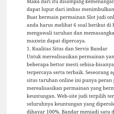
Maka dari itu disamping kemenangan
dapat luput dari imbas menimbulkan
Buat bermain permainan Slot judi onl
anda harus melihat 6 soal berikut di
mengawali taruhan dan memasangkan
maxwin dapat dipercaya.
1. Kualitas Situs dan Servis Bandar
Untuk merealisasikan permainan yang
beberapa bettor mesti sebisa-bisany
terpercaya serta terbaik. Seseorang 
situs taruhan online ini punya pera
merealisasikan permainan yang ber
keuntungan. Web-site judi terpilih t
seluruhnya keuntungan yang diperol
dibayar 100%. Bandar menjadi satu 