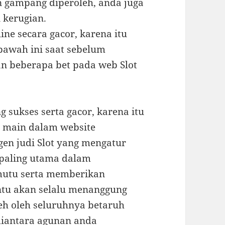
 gampang diperoleh, anda juga
 kerugian.
ine secara gacor, karena itu
 bawah ini saat sebelum
 beberapa bet pada web Slot
 sukses serta gacor, karena itu
a main dalam website
agen judi Slot yang mengatur
n paling utama dalam
mutu serta memberikan
entu akan selalu menanggung
eh oleh seluruhnya betaruh
diantara agunan anda