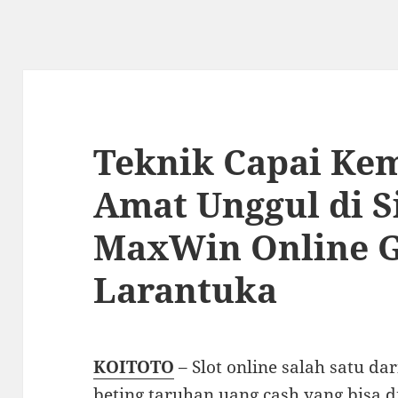
Teknik Capai Ke
Amat Unggul di Si
MaxWin Online 
Larantuka
KOITOTO
– Slot online salah satu d
beting taruhan uang cash yang bisa 