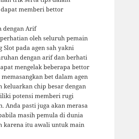
 dapat memberi bettor
 dengan Arif
perhatian oleh seluruh pemain
 Slot pada agen sah yakni
aruhan dengan arif dan berhati
t dapat mengelak beberapa bettor
am memasangkan bet dalam agen
an keluarkan chip besar dengan
iliki potensi memberi rugi
n. Anda pasti juga akan merasa
pabila masih pemula di dunia
lih karena itu awali untuk main