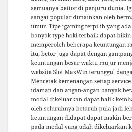
semuanya bettor di penjuru dunia. Ig
sangat popular dimainkan oleh ber
umur. Tipe igaming terpilih yang ada
banyak type hoki terbaik dapat biki
memperoleh beberapa keuntungan 
itu, betor juga dapat dengan gampa
keuntungan besar waktu mujur menj
website Slot MaxWin terunggul denga
Mencetak kemenangan setiap service 
idaman dan angan-angan banyak beta
modal dikeluarkan dapat balik kembal
oleh seluruhnya betaruh pula jadi le
keuntungan didapat dapat makin ber
pada modal yang udah dikeluarkan ke