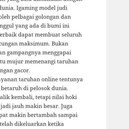
 dunia. Igaming model judi
oleh pelbagai golongan dan
ggul yang ada di bumi ini
terbaik dapat membuat seluruh
ntungan maksimum. Bukan
ngan gampangnya menggapai
ktu mujur memenangi taruhan
ngan gacor.
yanan taruhan online tentunya
betaruh di pelosok dunia.
ik kembali, tetapi nilai hoki
jadi jauh makin besar. Juga
apat makin bertambah sampai
 telah dikeluarkan ketika