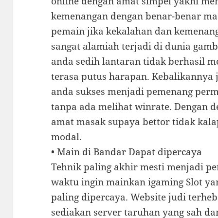
online dengan amat simpel yakni mem
kemenangan dengan benar-benar masa
pemain jika kekalahan dan kemenanga
sangat alamiah terjadi di dunia gamb
anda sedih lantaran tidak berhasil
terasa putus harapan. Kebalikannya 
anda sukses menjadi pemenang perma
tanpa ada melihat winrate. Dengan d
amat masak supaya bettor tidak kala
modal.
• Main di Bandar Dapat dipercaya
Tehnik paling akhir mesti menjadi pe
waktu ingin mainkan igaming Slot ya
paling dipercaya. Website judi terhe
sediakan server taruhan yang sah d