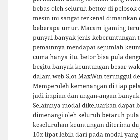
bebas oleh seluruh bettor di pelosok
mesin ini sangat terkenal dimainkan 
beberapa umur. Macam igaming terun
punyai banyak jenis keberuntungan 
pemainnya mendapat sejumlah keu
cuma hanya itu, betor bisa pula de
begitu banyak keuntungan besar wa
dalam web Slot MaxWin terunggul de
Memperoleh kemenangan di tiap pela
jadi impian dan angan-angan banyak 
Selainnya modal dikeluarkan dapat bal
dimenangi oleh seluruh betaruh pula 
keseluruhan keuntungan diterima d
10x lipat lebih dari pada modal yang