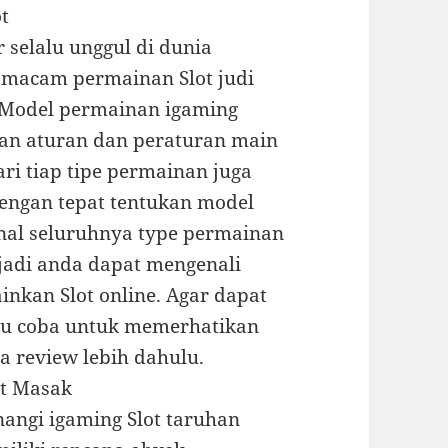
t
selalu unggul di dunia
 macam permainan Slot judi
. Model permainan igaming
ngan aturan dan peraturan main
ari tiap tipe permainan juga
dengan tepat tentukan model
nal seluruhnya type permainan
, jadi anda dapat mengenali
nkan Slot online. Agar dapat
tu coba untuk memerhatikan
 review lebih dahulu.
at Masak
angi igaming Slot taruhan