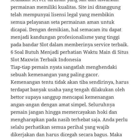
permainan memiliki kualitas. Site ini ditanggung
telah mempunyai lisensi legal yang membikin
semua pelayanan seta permainan aman untuk
dicapai. Dengan demikian, hal semacam itu dapat
menjadi kandungan profesionalisme yang tinggi
pada bandar Slot dalam memberinya service terbaik.
6 Soal Butuh Menjadi perhatian Waktu Main di Situs
Slot Maxwin Terbaik Indonesia
Tiap-tiap pemain nyata sangatlah menghendaki
sebuah kemenangan yang paling gacor.
Kemenangan tentu tidak akan tiba sendirinya, harus
terdapat banyak usaha yang tengah dilakukan oleh
bettor supaya sanggup mencapai kemenangan
angan-angan dengan amat simpel. Seluruhnya
pemain jangan hingga memercayakan hoki dan
mengharapkan pada nasib terhebat saja. Anda perlu
selalu perhatikan semua perihal yang wajib
dikerjakan dan harus dicegah secara bagus. Maka