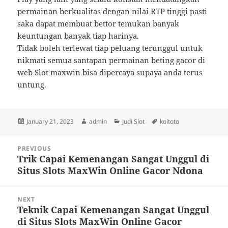
permainan berkualitas dengan nilai RTP tinggi pasti
saka dapat membuat bettor temukan banyak
keuntungan banyak tiap harinya.
Tidak boleh terlewat tiap peluang terunggul untuk
nikmati semua santapan permainan beting gacor di
web Slot maxwin bisa dipercaya supaya anda terus
untung.
Posted
Author
Categories
Tags
January 21, 2023
admin
Judi Slot
koitoto
on
Post
PREVIOUS
navigation
Trik Capai Kemenangan Sangat Unggul di
Previous
Situs Slots MaxWin Online Gacor Ndona
post:
NEXT
Teknik Capai Kemenangan Sangat Unggul
Next
di Situs Slots MaxWin Online Gacor
post: