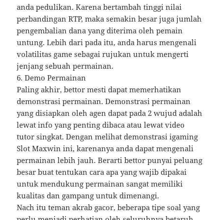
anda pedulikan. Karena bertambah tinggi nilai
perbandingan RTP, maka semakin besar juga jumlah
pengembalian dana yang diterima oleh pemain
untung. Lebih dari pada itu, anda harus mengenali
volatilitas game sebagai rujukan untuk mengerti
jenjang sebuah permainan.
6. Demo Permainan
Paling akhir, bettor mesti dapat memerhatikan
demonstrasi permainan. Demonstrasi permainan
yang disiapkan oleh agen dapat pada 2 wujud adalah
lewat info yang penting dibaca atau lewat video
tutor singkat. Dengan melihat demonstrasi igaming
Slot Maxwin ini, karenanya anda dapat mengenali
permainan lebih jauh. Berarti bettor punyai peluang
besar buat tentukan cara apa yang wajib dipakai
untuk mendukung permainan sangat memiliki
kualitas dan gampang untuk dimenangi.
Nach itu teman akrab gacor, beberapa tipe soal yang
perlu menjadi perhatian oleh seluruhnya betaruh