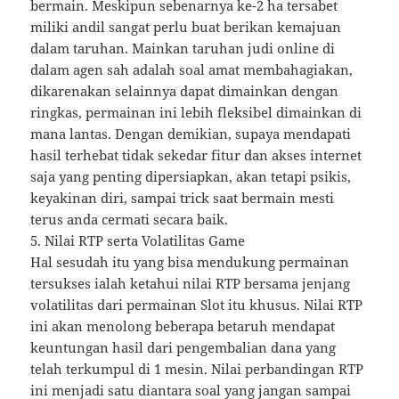
bermain. Meskipun sebenarnya ke-2 ha tersabet
miliki andil sangat perlu buat berikan kemajuan
dalam taruhan. Mainkan taruhan judi online di
dalam agen sah adalah soal amat membahagiakan,
dikarenakan selainnya dapat dimainkan dengan
ringkas, permainan ini lebih fleksibel dimainkan di
mana lantas. Dengan demikian, supaya mendapati
hasil terhebat tidak sekedar fitur dan akses internet
saja yang penting dipersiapkan, akan tetapi psikis,
keyakinan diri, sampai trick saat bermain mesti
terus anda cermati secara baik.
5. Nilai RTP serta Volatilitas Game
Hal sesudah itu yang bisa mendukung permainan
tersukses ialah ketahui nilai RTP bersama jenjang
volatilitas dari permainan Slot itu khusus. Nilai RTP
ini akan menolong beberapa betaruh mendapat
keuntungan hasil dari pengembalian dana yang
telah terkumpul di 1 mesin. Nilai perbandingan RTP
ini menjadi satu diantara soal yang jangan sampai