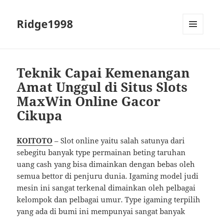
Ridge1998
MENU
AND
WIDGETS
Teknik Capai Kemenangan
Amat Unggul di Situs Slots
MaxWin Online Gacor
Cikupa
KOITOTO
– Slot online yaitu salah satunya dari
sebegitu banyak type permainan beting taruhan
uang cash yang bisa dimainkan dengan bebas oleh
semua bettor di penjuru dunia. Igaming model judi
mesin ini sangat terkenal dimainkan oleh pelbagai
kelompok dan pelbagai umur. Type igaming terpilih
yang ada di bumi ini mempunyai sangat banyak