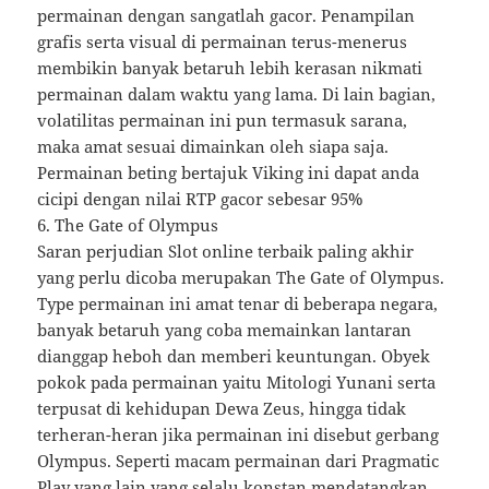
permainan dengan sangatlah gacor. Penampilan
grafis serta visual di permainan terus-menerus
membikin banyak betaruh lebih kerasan nikmati
permainan dalam waktu yang lama. Di lain bagian,
volatilitas permainan ini pun termasuk sarana,
maka amat sesuai dimainkan oleh siapa saja.
Permainan beting bertajuk Viking ini dapat anda
cicipi dengan nilai RTP gacor sebesar 95%
6. The Gate of Olympus
Saran perjudian Slot online terbaik paling akhir
yang perlu dicoba merupakan The Gate of Olympus.
Type permainan ini amat tenar di beberapa negara,
banyak betaruh yang coba memainkan lantaran
dianggap heboh dan memberi keuntungan. Obyek
pokok pada permainan yaitu Mitologi Yunani serta
terpusat di kehidupan Dewa Zeus, hingga tidak
terheran-heran jika permainan ini disebut gerbang
Olympus. Seperti macam permainan dari Pragmatic
Play yang lain yang selalu konstan mendatangkan