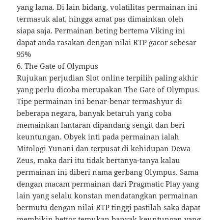
yang lama. Di lain bidang, volatilitas permainan ini
termasuk alat, hingga amat pas dimainkan oleh
siapa saja. Permainan beting bertema Viking ini
dapat anda rasakan dengan nilai RTP gacor sebesar
95%
6. The Gate of Olympus
Rujukan perjudian Slot online terpilih paling akhir
yang perlu dicoba merupakan The Gate of Olympus.
Tipe permainan ini benar-benar termashyur di
beberapa negara, banyak betaruh yang coba
memainkan lantaran dipandang sengit dan beri
keuntungan. Obyek inti pada permainan ialah
Mitologi Yunani dan terpusat di kehidupan Dewa
Zeus, maka dari itu tidak bertanya-tanya kalau
permainan ini diberi nama gerbang Olympus. Sama
dengan macam permainan dari Pragmatic Play yang
lain yang selalu konstan mendatangkan permainan
bermutu dengan nilai RTP tinggi pastilah saka dapat
membikin bettor temukan banyak keuntungan yang