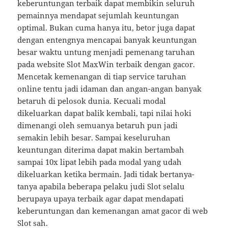
keberuntungan terbaik dapat membikin seluruh
pemainnya mendapat sejumlah keuntungan
optimal. Bukan cuma hanya itu, betor juga dapat
dengan entengnya mencapai banyak keuntungan
besar waktu untung menjadi pemenang taruhan
pada website Slot MaxWin terbaik dengan gacor.
Mencetak kemenangan di tiap service taruhan
online tentu jadi idaman dan angan-angan banyak
betaruh di pelosok dunia. Kecuali modal
dikeluarkan dapat balik kembali, tapi nilai hoki
dimenangi oleh semuanya betaruh pun jadi
semakin lebih besar. Sampai keseluruhan
keuntungan diterima dapat makin bertambah
sampai 10x lipat lebih pada modal yang udah
dikeluarkan ketika bermain. Jadi tidak bertanya-
tanya apabila beberapa pelaku judi Slot selalu
berupaya upaya terbaik agar dapat mendapati
keberuntungan dan kemenangan amat gacor di web
Slot sah.