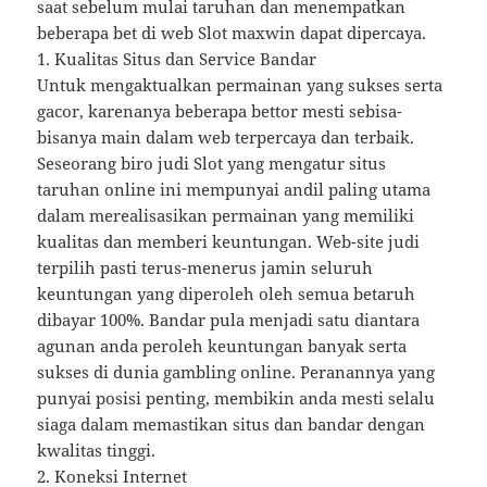
saat sebelum mulai taruhan dan menempatkan
beberapa bet di web Slot maxwin dapat dipercaya.
1. Kualitas Situs dan Service Bandar
Untuk mengaktualkan permainan yang sukses serta
gacor, karenanya beberapa bettor mesti sebisa-
bisanya main dalam web terpercaya dan terbaik.
Seseorang biro judi Slot yang mengatur situs
taruhan online ini mempunyai andil paling utama
dalam merealisasikan permainan yang memiliki
kualitas dan memberi keuntungan. Web-site judi
terpilih pasti terus-menerus jamin seluruh
keuntungan yang diperoleh oleh semua betaruh
dibayar 100%. Bandar pula menjadi satu diantara
agunan anda peroleh keuntungan banyak serta
sukses di dunia gambling online. Peranannya yang
punyai posisi penting, membikin anda mesti selalu
siaga dalam memastikan situs dan bandar dengan
kwalitas tinggi.
2. Koneksi Internet