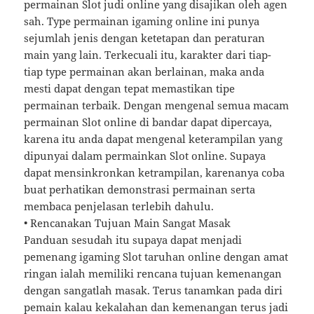
permainan Slot judi online yang disajikan oleh agen
sah. Type permainan igaming online ini punya
sejumlah jenis dengan ketetapan dan peraturan
main yang lain. Terkecuali itu, karakter dari tiap-
tiap type permainan akan berlainan, maka anda
mesti dapat dengan tepat memastikan tipe
permainan terbaik. Dengan mengenal semua macam
permainan Slot online di bandar dapat dipercaya,
karena itu anda dapat mengenal keterampilan yang
dipunyai dalam permainkan Slot online. Supaya
dapat mensinkronkan ketrampilan, karenanya coba
buat perhatikan demonstrasi permainan serta
membaca penjelasan terlebih dahulu.
• Rencanakan Tujuan Main Sangat Masak
Panduan sesudah itu supaya dapat menjadi
pemenang igaming Slot taruhan online dengan amat
ringan ialah memiliki rencana tujuan kemenangan
dengan sangatlah masak. Terus tanamkan pada diri
pemain kalau kekalahan dan kemenangan terus jadi