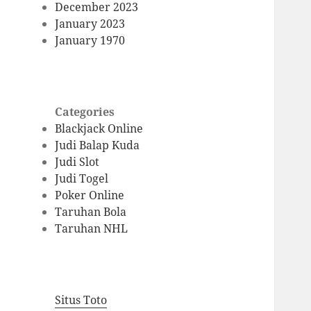
December 2023
January 2023
January 1970
Categories
Blackjack Online
Judi Balap Kuda
Judi Slot
Judi Togel
Poker Online
Taruhan Bola
Taruhan NHL
Situs Toto