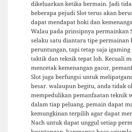
dikeluarkan ketika bermain. Jadi tid
beberapa pejudi Slot terus akan ber
dapat mendapat hoki dan kemenangan 
Walau pada prinsipnya permainkan S
selaku satu diantara tipe permaina
peruntungan, tapi tetap saja igamin
taktik dan teknik tepat loh. Kecual
mencetak kemenangan gacor, pemanf
Slot juga berfungsi untuk melipatg
besar. walaupun begitu, anda tidak 
mempedulikan pemanfaatan teknik w
dalam tiap peluang, pemain dapat m
kemungkinan terpilih agar dapat me
Nach untuk dapat unggul setiap per
keuntungan, karenanya baca sejumlah