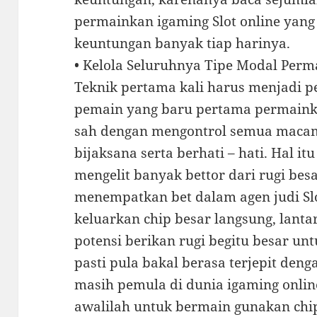
permainkan igaming Slot online yang
keuntungan banyak tiap harinya.
• Kelola Seluruhnya Tipe Modal Per
Teknik pertama kali harus menjadi 
pemain yang baru pertama permainka
sah dengan mengontrol semua maca
bijaksana serta berhati – hati. Hal it
mengelit banyak bettor dari rugi bes
menempatkan bet dalam agen judi Slo
keluarkan chip besar langsung, lant
potensi berikan rugi begitu besar u
pasti pula bakal berasa terjepit den
masih pemula di dunia igaming online 
awalilah untuk bermain gunakan chip