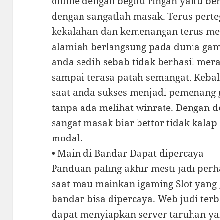
online dengan begitu ringan yaitu 
dengan sangatlah masak. Terus perte
kekalahan dan kemenangan terus menj
alamiah berlangsung pada dunia gam
anda sedih sebab tidak berhasil me
sampai terasa patah semangat. Keba
saat anda sukses menjadi pemenang 
tanpa ada melihat winrate. Dengan d
sangat masak biar bettor tidak kalap
modal.
• Main di Bandar Dapat dipercaya
Panduan paling akhir mesti jadi perh
saat mau mainkan igaming Slot yang
bandar bisa dipercaya. Web judi ter
dapat menyiapkan server taruhan ya