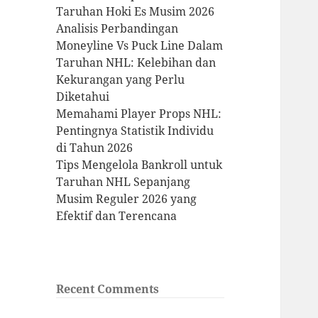
Taruhan Hoki Es Musim 2026
Analisis Perbandingan
Moneyline Vs Puck Line Dalam
Taruhan NHL: Kelebihan dan
Kekurangan yang Perlu
Diketahui
Memahami Player Props NHL:
Pentingnya Statistik Individu
di Tahun 2026
Tips Mengelola Bankroll untuk
Taruhan NHL Sepanjang
Musim Reguler 2026 yang
Efektif dan Terencana
Recent Comments