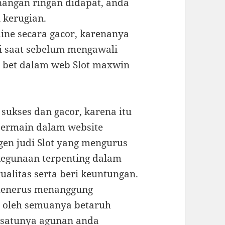
nangan ringan didapat, anda
 kerugian.
line secara gacor, karenanya
ni saat sebelum mengawali
bet dalam web Slot maxwin
sukses dan gacor, karena itu
bermain dalam website
agen judi Slot yang mengurus
kegunaan terpenting dalam
alitas serta beri keuntungan.
-menerus menanggung
 oleh semuanya betaruh
 satunya agunan anda