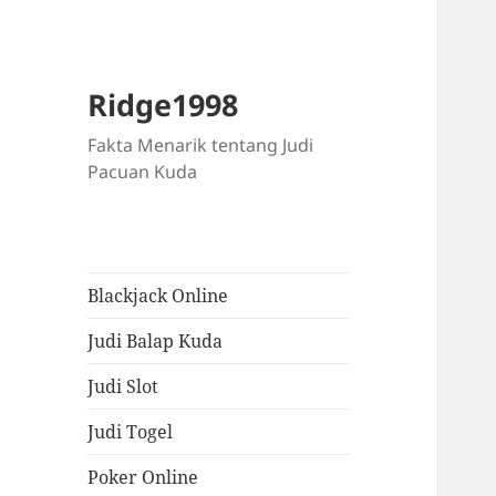
Ridge1998
Fakta Menarik tentang Judi
Pacuan Kuda
Blackjack Online
Judi Balap Kuda
Judi Slot
Judi Togel
Poker Online