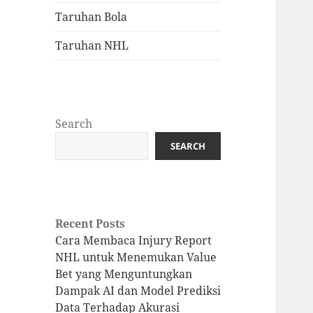
Taruhan Bola
Taruhan NHL
Search
SEARCH
Recent Posts
Cara Membaca Injury Report
NHL untuk Menemukan Value
Bet yang Menguntungkan
Dampak AI dan Model Prediksi
Data Terhadap Akurasi