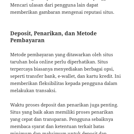
Mencari ulasan dari pengguna lain dapat
memberikan gambaran mengenai reputasi situs.
Deposit, Penarikan, dan Metode
Pembayaran
Metode pembayaran yang ditawarkan oleh situs
taruhan bola online perlu diperhatikan. Situs
terpercaya biasanya menyediakan berbagai opsi,
seperti transfer bank, e-wallet, dan kartu kredit. Ini
memberikan fleksibilitas kepada pengguna dalam
melakukan transaksi.
Waktu proses deposit dan penarikan juga penting.
Situs yang baik akan memiliki proses penarikan
yang cepat dan transparan. Pengguna sebaiknya
membaca syarat dan ketentuan terkait batas
minimum dan maksimum untuk deposit dan