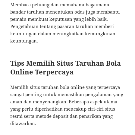
Membaca peluang dan memahami bagaimana
bandar taruhan menentukan odds juga membantu
pemain membuat keputusan yang lebih baik.
Pengetahuan tentang pasaran taruhan memberi
keuntungan dalam meningkatkan kemungkinan
keuntungan.
Tips Memilih Situs Taruhan Bola
Online Terpercaya
Memilih situs taruhan bola online yang terpercaya
sangat penting untuk memastikan pengalaman yang
aman dan menyenangkan. Beberapa aspek utama
yang perlu diperhatikan mencakup ciri-ciri situs
resmi serta metode deposit dan penarikan yang
ditawarkan.