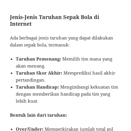
Jenis-Jenis Taruhan Sepak Bola di
Internet
Ada berbagai jenis taruhan yang dapat dilakukan
dalam sepak bola, termasuk:
Taruhan Pemenang:
Memilih tim mana yang
akan menang.
Taruhan Skor Akhir:
Memprediksi hasil akhir
pertandingan.
Taruhan Handicap:
Mengimbangi kekuatan tim
dengan memberikan handicap pada tim yang
lebih kuat.
Bentuk lain dari taruhan:
Over/Under:
Memperkirakan jumlah total gol