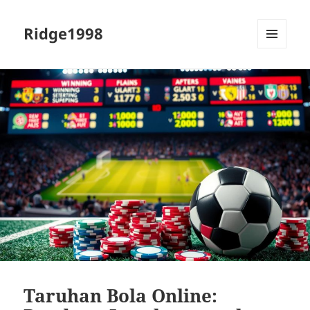
Ridge1998
MENU
AND
WIDGETS
Taruhan Bola Online: