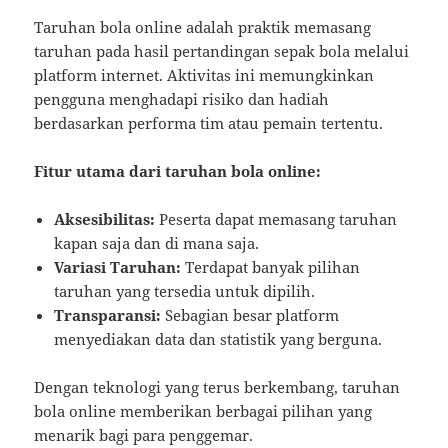
Taruhan bola online adalah praktik memasang
taruhan pada hasil pertandingan sepak bola melalui
platform internet. Aktivitas ini memungkinkan
pengguna menghadapi risiko dan hadiah
berdasarkan performa tim atau pemain tertentu.
Fitur utama dari taruhan bola online:
Aksesibilitas:
Peserta dapat memasang taruhan
kapan saja dan di mana saja.
Variasi Taruhan:
Terdapat banyak pilihan
taruhan yang tersedia untuk dipilih.
Transparansi:
Sebagian besar platform
menyediakan data dan statistik yang berguna.
Dengan teknologi yang terus berkembang, taruhan
bola online memberikan berbagai pilihan yang
menarik bagi para penggemar.