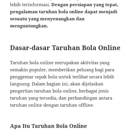
lebih terinformasi.
Dengan persiapan yang tepat,
pengalaman taruhan bola online dapat menjadi
sesuatu yang menyenangkan dan
menguntungkan.
Dasar-dasar Taruhan Bola Online
Taruhan bola online merupakan aktivitas yang
semakin populer, memberikan peluang bagi para
penggemar sepak bola untuk terlibat secara lebih
langsung. Dalam bagian ini, akan dijelaskan
pengertian taruhan bola online, berbagai jenis
taruhan yang tersedia, dan perbandingan antara
taruhan online dengan taruhan offline.
Apa Itu Taruhan Bola Online