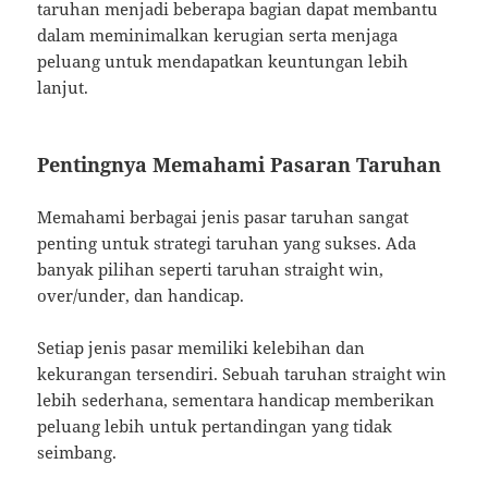
taruhan menjadi beberapa bagian dapat membantu
dalam meminimalkan kerugian serta menjaga
peluang untuk mendapatkan keuntungan lebih
lanjut.
Pentingnya Memahami Pasaran Taruhan
Memahami berbagai jenis pasar taruhan sangat
penting untuk strategi taruhan yang sukses. Ada
banyak pilihan seperti taruhan straight win,
over/under, dan handicap.
Setiap jenis pasar memiliki kelebihan dan
kekurangan tersendiri. Sebuah taruhan straight win
lebih sederhana, sementara handicap memberikan
peluang lebih untuk pertandingan yang tidak
seimbang.