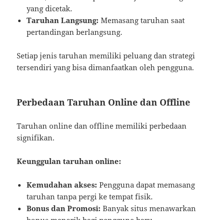
yang dicetak.
Taruhan Langsung:
Memasang taruhan saat
pertandingan berlangsung.
Setiap jenis taruhan memiliki peluang dan strategi
tersendiri yang bisa dimanfaatkan oleh pengguna.
Perbedaan Taruhan Online dan Offline
Taruhan online dan offline memiliki perbedaan
signifikan.
Keunggulan taruhan online:
Kemudahan akses:
Pengguna dapat memasang
taruhan tanpa pergi ke tempat fisik.
Bonus dan Promosi:
Banyak situs menawarkan