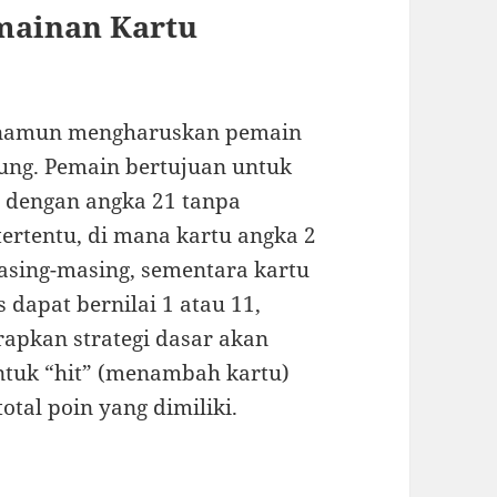
mainan Kartu
namun mengharuskan pemain
ng. Pemain bertujuan untuk
n dengan angka 21 tanpa
 tertentu, di mana kartu angka 2
asing-masing, sementara kartu
 dapat bernilai 1 atau 11,
apkan strategi dasar akan
ntuk “hit” (menambah kartu)
otal poin yang dimiliki.