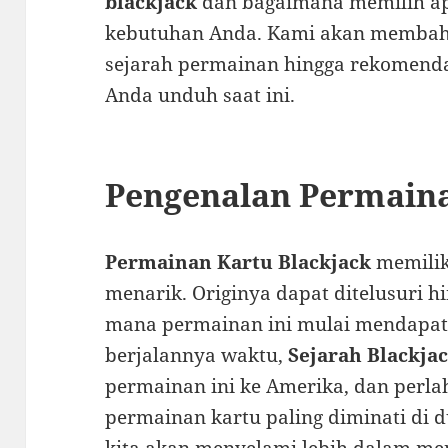
blackjack
dan bagaimana memilih apl
kebutuhan Anda. Kami akan membaha
sejarah permainan hingga rekomendas
Anda unduh saat ini.
Pengenalan Permaina
Permainan Kartu Blackjack
memilik
menarik. Originya dapat ditelusuri hi
mana permainan ini mulai mendapatk
berjalannya waktu,
Sejarah Blackja
permainan ini ke Amerika, dan perla
permainan kartu paling diminati di d
kita akan menyelami lebih dalam men