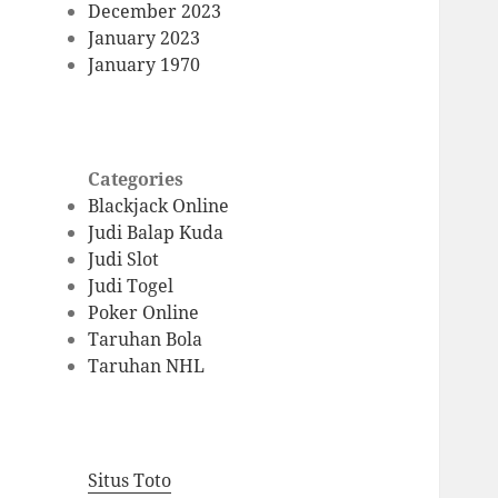
December 2023
January 2023
January 1970
Categories
Blackjack Online
Judi Balap Kuda
Judi Slot
Judi Togel
Poker Online
Taruhan Bola
Taruhan NHL
Situs Toto