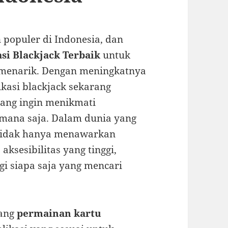
populer di Indonesia, dan
asi Blackjack Terbaik
untuk
menarik. Dengan meningkatnya
ikasi blackjack sekarang
yang ingin menikmati
 mana saja. Dalam dunia yang
i tidak hanya menawarkan
aksesibilitas yang tinggi,
gi siapa saja yang mencari
tang
permainan kartu