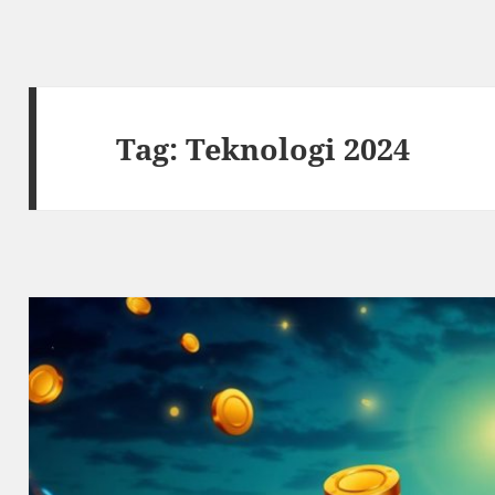
Tag:
Teknologi 2024