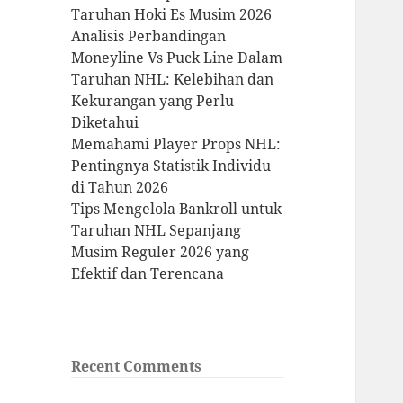
Taruhan Hoki Es Musim 2026
Analisis Perbandingan
Moneyline Vs Puck Line Dalam
Taruhan NHL: Kelebihan dan
Kekurangan yang Perlu
Diketahui
Memahami Player Props NHL:
Pentingnya Statistik Individu
di Tahun 2026
Tips Mengelola Bankroll untuk
Taruhan NHL Sepanjang
Musim Reguler 2026 yang
Efektif dan Terencana
Recent Comments