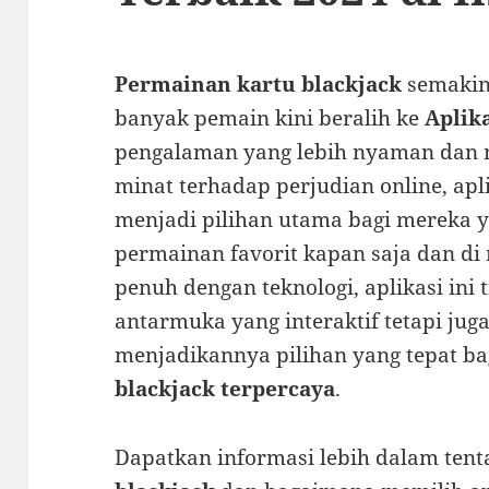
Permainan kartu blackjack
semakin 
banyak pemain kini beralih ke
Aplik
pengalaman yang lebih nyaman dan 
minat terhadap perjudian online, apl
menjadi pilihan utama bagi mereka 
permainan favorit kapan saja dan di
penuh dengan teknologi, aplikasi in
antarmuka yang interaktif tetapi juga 
menjadikannya pilihan yang tepat ba
blackjack terpercaya
.
Dapatkan informasi lebih dalam ten