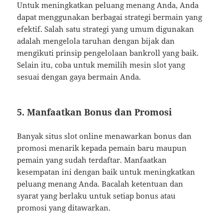
Untuk meningkatkan peluang menang Anda, Anda
dapat menggunakan berbagai strategi bermain yang
efektif. Salah satu strategi yang umum digunakan
adalah mengelola taruhan dengan bijak dan
mengikuti prinsip pengelolaan bankroll yang baik.
Selain itu, coba untuk memilih mesin slot yang
sesuai dengan gaya bermain Anda.
5. Manfaatkan Bonus dan Promosi
Banyak situs slot online menawarkan bonus dan
promosi menarik kepada pemain baru maupun
pemain yang sudah terdaftar. Manfaatkan
kesempatan ini dengan baik untuk meningkatkan
peluang menang Anda. Bacalah ketentuan dan
syarat yang berlaku untuk setiap bonus atau
promosi yang ditawarkan.