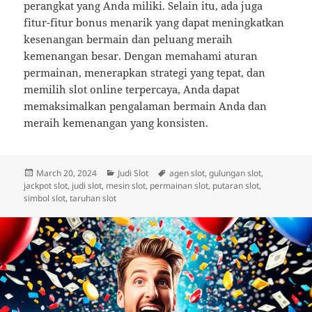
perangkat yang Anda miliki. Selain itu, ada juga
fitur-fitur bonus menarik yang dapat meningkatkan
kesenangan bermain dan peluang meraih
kemenangan besar. Dengan memahami aturan
permainan, menerapkan strategi yang tepat, dan
memilih slot online terpercaya, Anda dapat
memaksimalkan pengalaman bermain Anda dan
meraih kemenangan yang konsisten.
Posted
Categories
Tags
March 20, 2024
Judi Slot
agen slot
,
gulungan slot
,
on
jackpot slot
,
judi slot
,
mesin slot
,
permainan slot
,
putaran slot
,
simbol slot
,
taruhan slot