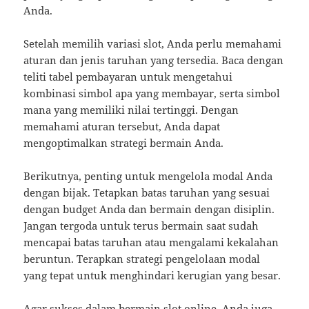
Anda.
Setelah memilih variasi slot, Anda perlu memahami
aturan dan jenis taruhan yang tersedia. Baca dengan
teliti tabel pembayaran untuk mengetahui
kombinasi simbol apa yang membayar, serta simbol
mana yang memiliki nilai tertinggi. Dengan
memahami aturan tersebut, Anda dapat
mengoptimalkan strategi bermain Anda.
Berikutnya, penting untuk mengelola modal Anda
dengan bijak. Tetapkan batas taruhan yang sesuai
dengan budget Anda dan bermain dengan disiplin.
Jangan tergoda untuk terus bermain saat sudah
mencapai batas taruhan atau mengalami kekalahan
beruntun. Terapkan strategi pengelolaan modal
yang tepat untuk menghindari kerugian yang besar.
Agar sukses dalam bermain slot online, Anda juga