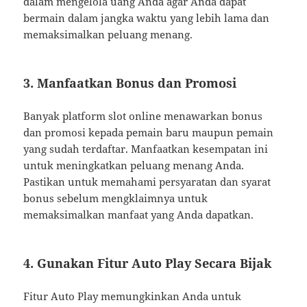
dalam mengelola uang Anda agar Anda dapat
bermain dalam jangka waktu yang lebih lama dan
memaksimalkan peluang menang.
3. Manfaatkan Bonus dan Promosi
Banyak platform slot online menawarkan bonus
dan promosi kepada pemain baru maupun pemain
yang sudah terdaftar. Manfaatkan kesempatan ini
untuk meningkatkan peluang menang Anda.
Pastikan untuk memahami persyaratan dan syarat
bonus sebelum mengklaimnya untuk
memaksimalkan manfaat yang Anda dapatkan.
4. Gunakan Fitur Auto Play Secara Bijak
Fitur Auto Play memungkinkan Anda untuk