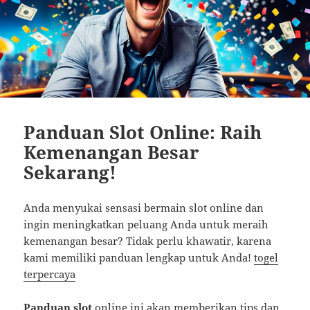
Panduan Slot Online: Raih
Kemenangan Besar
Sekarang!
Anda menyukai sensasi bermain slot online dan
ingin meningkatkan peluang Anda untuk meraih
kemenangan besar? Tidak perlu khawatir, karena
kami memiliki panduan lengkap untuk Anda!
togel
terpercaya
Panduan slot
online ini akan memberikan tips dan