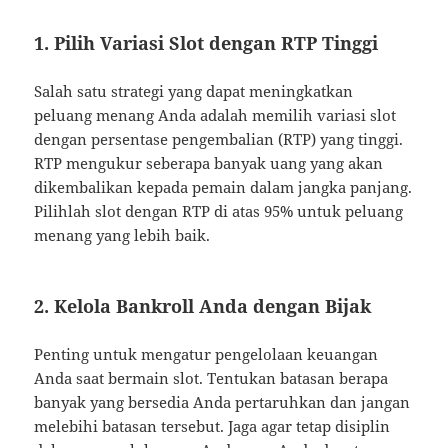
1. Pilih Variasi Slot dengan RTP Tinggi
Salah satu strategi yang dapat meningkatkan
peluang menang Anda adalah memilih variasi slot
dengan persentase pengembalian (RTP) yang tinggi.
RTP mengukur seberapa banyak uang yang akan
dikembalikan kepada pemain dalam jangka panjang.
Pilihlah slot dengan RTP di atas 95% untuk peluang
menang yang lebih baik.
2. Kelola Bankroll Anda dengan Bijak
Penting untuk mengatur pengelolaan keuangan
Anda saat bermain slot. Tentukan batasan berapa
banyak yang bersedia Anda pertaruhkan dan jangan
melebihi batasan tersebut. Jaga agar tetap disiplin