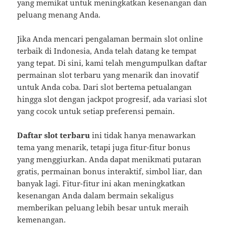
yang memikat untuk meningkatkan kesenangan dan
peluang menang Anda.
Jika Anda mencari pengalaman bermain slot online
terbaik di Indonesia, Anda telah datang ke tempat
yang tepat. Di sini, kami telah mengumpulkan daftar
permainan slot terbaru yang menarik dan inovatif
untuk Anda coba. Dari slot bertema petualangan
hingga slot dengan jackpot progresif, ada variasi slot
yang cocok untuk setiap preferensi pemain.
Daftar slot terbaru
ini tidak hanya menawarkan
tema yang menarik, tetapi juga fitur-fitur bonus
yang menggiurkan. Anda dapat menikmati putaran
gratis, permainan bonus interaktif, simbol liar, dan
banyak lagi. Fitur-fitur ini akan meningkatkan
kesenangan Anda dalam bermain sekaligus
memberikan peluang lebih besar untuk meraih
kemenangan.