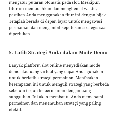
mengatur putaran otomatis pada slot. Meskipun
fitur ini memudahkan dan menghemat waktu,
pastikan Anda menggunakan fitur ini dengan bijak.
Tetaplah berada di depan layar untuk mengawasi
permainan dan mengambil keputusan strategis saat
diperlukan.
5. Latih Strategi Anda dalam Mode Demo
Banyak platform slot online menyediakan mode
demo atau uang virtual yang dapat Anda gunakan
untuk berlatih strategi permainan. Manfaatkan
kesempatan ini untuk menguji strategi yang berbeda
sebelum terjun ke permainan dengan uang
sungguhan. Ini akan membantu Anda memahami
permainan dan menemukan strategi yang paling
efektif.