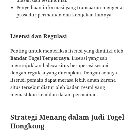
Penyediaan informasi yang transparan mengenai
prosedur permainan dan kebijakan lainnya.
Lisensi dan Regulasi
Penting untuk memeriksa lisensi yang dimiliki oleh
Bandar Togel Terpercaya
. Lisensi yang sah
menunjukkan bahwa situs beroperasi sesuai
dengan regulasi yang ditetapkan. Dengan adanya
lisensi, pemain dapat merasa lebih aman karena
situs tersebut diatur oleh badan resmi yang
memastikan keadilan dalam permainan.
Strategi Menang dalam Judi Togel
Hongkong