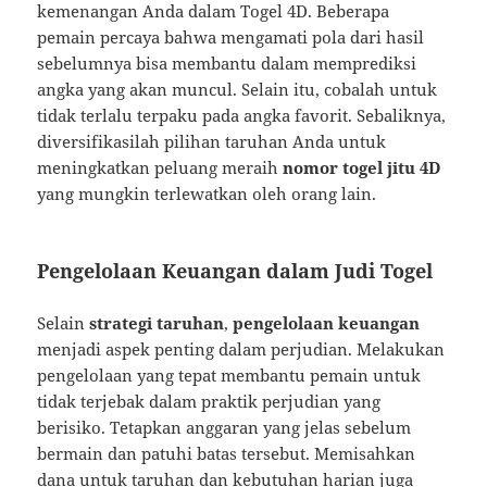
kemenangan Anda dalam Togel 4D. Beberapa
pemain percaya bahwa mengamati pola dari hasil
sebelumnya bisa membantu dalam memprediksi
angka yang akan muncul. Selain itu, cobalah untuk
tidak terlalu terpaku pada angka favorit. Sebaliknya,
diversifikasilah pilihan taruhan Anda untuk
meningkatkan peluang meraih
nomor togel jitu 4D
yang mungkin terlewatkan oleh orang lain.
Pengelolaan Keuangan dalam Judi Togel
Selain
strategi taruhan
,
pengelolaan keuangan
menjadi aspek penting dalam perjudian. Melakukan
pengelolaan yang tepat membantu pemain untuk
tidak terjebak dalam praktik perjudian yang
berisiko. Tetapkan anggaran yang jelas sebelum
bermain dan patuhi batas tersebut. Memisahkan
dana untuk taruhan dan kebutuhan harian juga