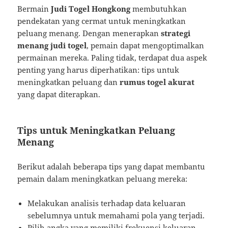
Bermain
Judi Togel Hongkong
membutuhkan
pendekatan yang cermat untuk meningkatkan
peluang menang. Dengan menerapkan
strategi
menang judi togel
, pemain dapat mengoptimalkan
permainan mereka. Paling tidak, terdapat dua aspek
penting yang harus diperhatikan: tips untuk
meningkatkan peluang dan
rumus togel akurat
yang dapat diterapkan.
Tips untuk Meningkatkan Peluang
Menang
Berikut adalah beberapa tips yang dapat membantu
pemain dalam meningkatkan peluang mereka:
Melakukan analisis terhadap data keluaran
sebelumnya untuk memahami pola yang terjadi.
Pilih angka yang memiliki frekuensi keluaran