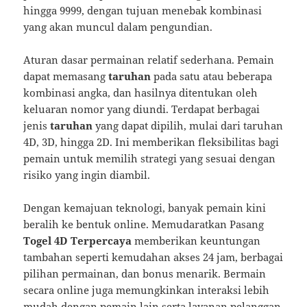
hingga 9999, dengan tujuan menebak kombinasi
yang akan muncul dalam pengundian.
Aturan dasar permainan relatif sederhana. Pemain
dapat memasang
taruhan
pada satu atau beberapa
kombinasi angka, dan hasilnya ditentukan oleh
keluaran nomor yang diundi. Terdapat berbagai
jenis
taruhan
yang dapat dipilih, mulai dari taruhan
4D, 3D, hingga 2D. Ini memberikan fleksibilitas bagi
pemain untuk memilih strategi yang sesuai dengan
risiko yang ingin diambil.
Dengan kemajuan teknologi, banyak pemain kini
beralih ke bentuk online. Memudaratkan Pasang
Togel 4D Terpercaya
memberikan keuntungan
tambahan seperti kemudahan akses 24 jam, berbagai
pilihan permainan, dan bonus menarik. Bermain
secara online juga memungkinkan interaksi lebih
mudah dengan pemain lain serta layanan pelanggan