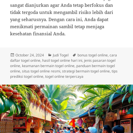
sangat dianjurkan agar Anda tetap berfokus dan
tidak tergoda untuk mengambil risiko lebih dari
yang seharusnya. Dengan cara ini, Anda dapat
menikmati permainan sambil tetap menjaga
kesehatan finansial Anda.
Posted
Categories
Tags
October 24, 2024
Judi Togel
bonus togel online
,
cara
on
daftar togel online
,
hasil togel online hari ini
,
jenis pasaran togel
online
,
keamanan bermain togel online
,
panduan bermain togel
online
,
situs togel online resmi
,
strategi bermain togel online
,
tips
prediksi togel online
,
togel online terpercaya