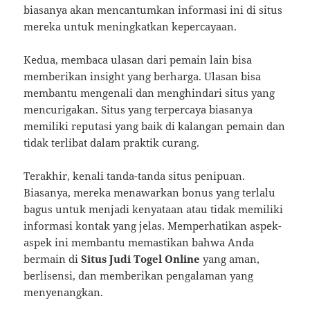
biasanya akan mencantumkan informasi ini di situs
mereka untuk meningkatkan kepercayaan.
Kedua, membaca ulasan dari pemain lain bisa
memberikan insight yang berharga. Ulasan bisa
membantu mengenali dan menghindari situs yang
mencurigakan. Situs yang terpercaya biasanya
memiliki reputasi yang baik di kalangan pemain dan
tidak terlibat dalam praktik curang.
Terakhir, kenali tanda-tanda situs penipuan.
Biasanya, mereka menawarkan bonus yang terlalu
bagus untuk menjadi kenyataan atau tidak memiliki
informasi kontak yang jelas. Memperhatikan aspek-
aspek ini membantu memastikan bahwa Anda
bermain di
Situs Judi Togel Online
yang aman,
berlisensi, dan memberikan pengalaman yang
menyenangkan.