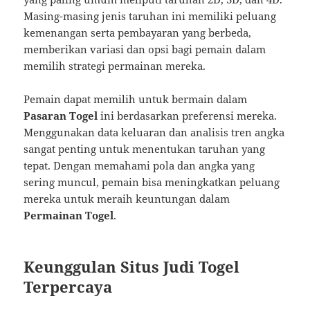
Masing-masing jenis taruhan ini memiliki peluang
kemenangan serta pembayaran yang berbeda,
memberikan variasi dan opsi bagi pemain dalam
memilih strategi permainan mereka.
Pemain dapat memilih untuk bermain dalam
Pasaran Togel
ini berdasarkan preferensi mereka.
Menggunakan data keluaran dan analisis tren angka
sangat penting untuk menentukan taruhan yang
tepat. Dengan memahami pola dan angka yang
sering muncul, pemain bisa meningkatkan peluang
mereka untuk meraih keuntungan dalam
Permainan Togel
.
Keunggulan Situs Judi Togel
Terpercaya