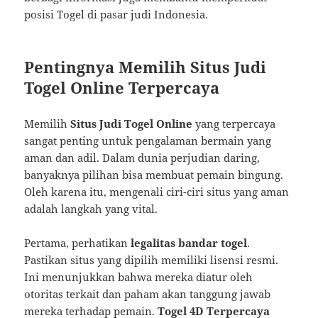
posisi Togel di pasar judi Indonesia.
Pentingnya Memilih Situs Judi
Togel Online Terpercaya
Memilih
Situs Judi Togel Online
yang terpercaya
sangat penting untuk pengalaman bermain yang
aman dan adil. Dalam dunia perjudian daring,
banyaknya pilihan bisa membuat pemain bingung.
Oleh karena itu, mengenali ciri-ciri situs yang aman
adalah langkah yang vital.
Pertama, perhatikan
legalitas bandar togel
.
Pastikan situs yang dipilih memiliki lisensi resmi.
Ini menunjukkan bahwa mereka diatur oleh
otoritas terkait dan paham akan tanggung jawab
mereka terhadap pemain.
Togel 4D Terpercaya