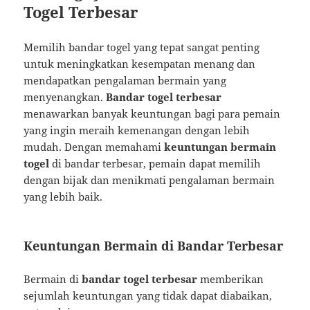
Togel Terbesar
Memilih bandar togel yang tepat sangat penting
untuk meningkatkan kesempatan menang dan
mendapatkan pengalaman bermain yang
menyenangkan.
Bandar togel terbesar
menawarkan banyak keuntungan bagi para pemain
yang ingin meraih kemenangan dengan lebih
mudah. Dengan memahami
keuntungan bermain
togel
di bandar terbesar, pemain dapat memilih
dengan bijak dan menikmati pengalaman bermain
yang lebih baik.
Keuntungan Bermain di Bandar Terbesar
Bermain di
bandar togel terbesar
memberikan
sejumlah keuntungan yang tidak dapat diabaikan,