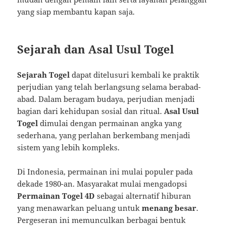
yang siap membantu kapan saja.
Sejarah dan Asal Usul Togel
Sejarah Togel
dapat ditelusuri kembali ke praktik
perjudian yang telah berlangsung selama berabad-
abad. Dalam beragam budaya, perjudian menjadi
bagian dari kehidupan sosial dan ritual.
Asal Usul
Togel
dimulai dengan permainan angka yang
sederhana, yang perlahan berkembang menjadi
sistem yang lebih kompleks.
Di Indonesia, permainan ini mulai populer pada
dekade 1980-an. Masyarakat mulai mengadopsi
Permainan Togel 4D
sebagai alternatif hiburan
yang menawarkan peluang untuk
menang besar
.
Pergeseran ini memunculkan berbagai bentuk