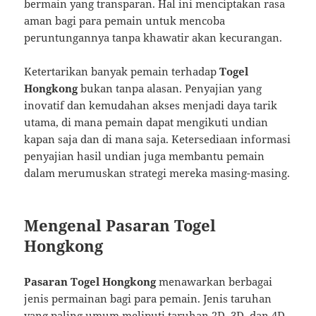
bermain yang transparan. Hal ini menciptakan rasa
aman bagi para pemain untuk mencoba
peruntungannya tanpa khawatir akan kecurangan.
Ketertarikan banyak pemain terhadap
Togel
Hongkong
bukan tanpa alasan. Penyajian yang
inovatif dan kemudahan akses menjadi daya tarik
utama, di mana pemain dapat mengikuti undian
kapan saja dan di mana saja. Ketersediaan informasi
penyajian hasil undian juga membantu pemain
dalam merumuskan strategi mereka masing-masing.
Mengenal Pasaran Togel
Hongkong
Pasaran Togel Hongkong
menawarkan berbagai
jenis permainan bagi para pemain. Jenis taruhan
yang paling umum meliputi taruhan 2D, 3D, dan 4D.