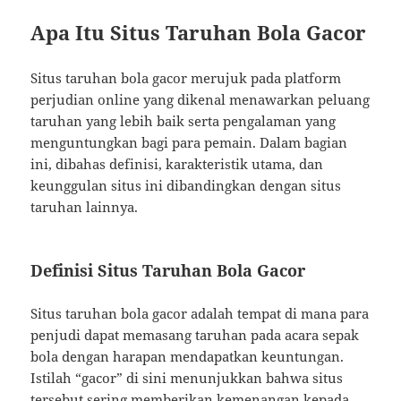
Apa Itu Situs Taruhan Bola Gacor
Situs taruhan bola gacor merujuk pada platform
perjudian online yang dikenal menawarkan peluang
taruhan yang lebih baik serta pengalaman yang
menguntungkan bagi para pemain. Dalam bagian
ini, dibahas definisi, karakteristik utama, dan
keunggulan situs ini dibandingkan dengan situs
taruhan lainnya.
Definisi Situs Taruhan Bola Gacor
Situs taruhan bola gacor adalah tempat di mana para
penjudi dapat memasang taruhan pada acara sepak
bola dengan harapan mendapatkan keuntungan.
Istilah “gacor” di sini menunjukkan bahwa situs
tersebut sering memberikan kemenangan kepada