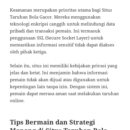
Keamanan merupakan prioritas utama bagi Situs
Taruhan Bola Gacor. Mereka menggunakan
teknologi enkripsi canggih untuk melindungi data
pribadi dan transaksi pemain. Ini termasuk
penggunaan SSL (Secure Socket Layer) untuk
memastikan informasi sensitif tidak dapat diakses
oleh pihak ketiga.
Selain itu, situs ini memiliki kebijakan privasi yang
jelas dan ketat. Ini menjamin bahwa informasi
pemain tidak akan dijual atau digunakan untuk
kepentingan lain tanpa izin. Dengan sistem ini,
pemain dapat merasa aman saat melakukan taruhan
online.
Tips Bermain dan Strategi