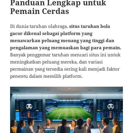
Panduan Lengkap untuk
Pemain Cerdas
Di dunia taruhan olahraga,
situs taruhan bola
gacor dikenal sebagai platform yang
menawarkan peluang menang yang tinggi dan
pengalaman yang memuaskan bagi para pemain.
Banyak penggemar taruhan mencari situs ini untuk
meningkatkan peluang mereka, dan variasi
permainan yang tersedia sering kali menjadi faktor
penentu dalam memilih platform.