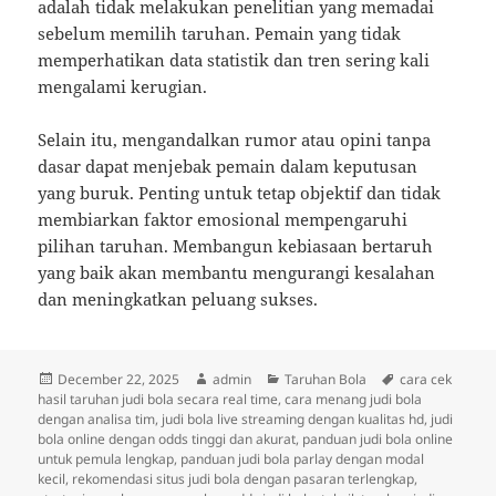
adalah tidak melakukan penelitian yang memadai
sebelum memilih taruhan. Pemain yang tidak
memperhatikan data statistik dan tren sering kali
mengalami kerugian.
Selain itu, mengandalkan rumor atau opini tanpa
dasar dapat menjebak pemain dalam keputusan
yang buruk. Penting untuk tetap objektif dan tidak
membiarkan faktor emosional mempengaruhi
pilihan taruhan. Membangun kebiasaan bertaruh
yang baik akan membantu mengurangi kesalahan
dan meningkatkan peluang sukses.
Posted
Author
Categories
Tags
December 22, 2025
admin
Taruhan Bola
cara cek
on
hasil taruhan judi bola secara real time
,
cara menang judi bola
dengan analisa tim
,
judi bola live streaming dengan kualitas hd
,
judi
bola online dengan odds tinggi dan akurat
,
panduan judi bola online
untuk pemula lengkap
,
panduan judi bola parlay dengan modal
kecil
,
rekomendasi situs judi bola dengan pasaran terlengkap
,