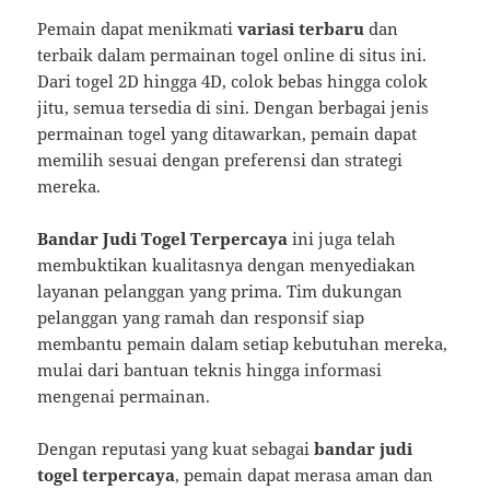
Pemain dapat menikmati
variasi terbaru
dan
terbaik dalam permainan togel online di situs ini.
Dari togel 2D hingga 4D, colok bebas hingga colok
jitu, semua tersedia di sini. Dengan berbagai jenis
permainan togel yang ditawarkan, pemain dapat
memilih sesuai dengan preferensi dan strategi
mereka.
Bandar Judi Togel Terpercaya
ini juga telah
membuktikan kualitasnya dengan menyediakan
layanan pelanggan yang prima. Tim dukungan
pelanggan yang ramah dan responsif siap
membantu pemain dalam setiap kebutuhan mereka,
mulai dari bantuan teknis hingga informasi
mengenai permainan.
Dengan reputasi yang kuat sebagai
bandar judi
togel terpercaya
, pemain dapat merasa aman dan