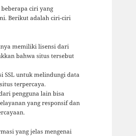
 beberapa ciri yang
 Berikut adalah ciri-ciri
anya memiliki lisensi dari
jukkan bahwa situs tersebut
si SSL untuk melindungi data
situs terpercaya.
 dari pengguna lain bisa
Pelayanan yang responsif dan
ercayaan.
ormasi yang jelas mengenai