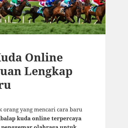
Kuda Online
duan Lengkap
ru
yak orang yang mencari cara baru
i balap kuda online terpercaya
 penggemar olahraga untuk