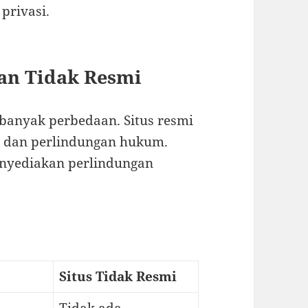
privasi.
an Tidak Resmi
 banyak perbedaan. Situs resmi
d dan perlindungan hukum.
enyediakan perlindungan
Situs Tidak Resmi