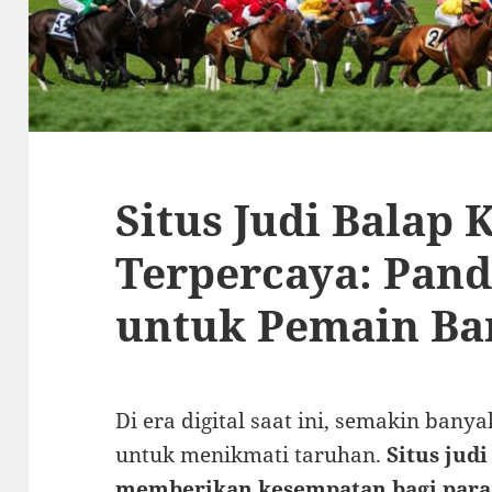
Situs Judi Balap 
Terpercaya: Pan
untuk Pemain Ba
Di era digital saat ini, semakin ban
untuk menikmati taruhan.
Situs jud
memberikan kesempatan bagi para