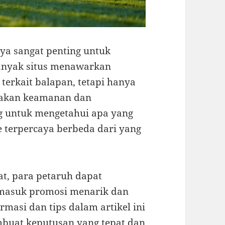
ya sangat penting untuk
Banyak situs menawarkan
 terkait balapan, tetapi hanya
iakan keamanan dan
ng untuk mengetahui apa yang
e terpercaya berbeda dari yang
at, para petaruh dapat
rmasuk promosi menarik dan
asi dan tips dalam artikel ini
uat keputusan yang tepat dan