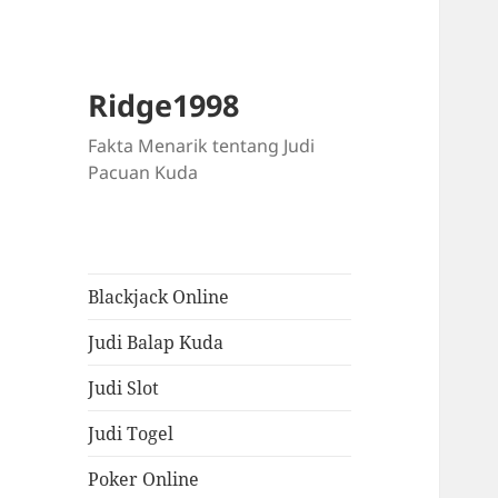
Ridge1998
Fakta Menarik tentang Judi
Pacuan Kuda
Blackjack Online
Judi Balap Kuda
Judi Slot
Judi Togel
Poker Online