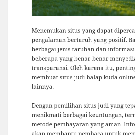
Menemukan situs yang dapat diperca
pengalaman bertaruh yang positif. 
berbagai jenis taruhan dan informasi
beberapa yang benar-benar menyed
transparansi. Oleh karena itu, penti
membuat situs judi balap kuda onlin
lainnya.
Dengan pemilihan situs judi yang tep
menikmati berbagai keuntungan, te
metode pembayaran yang aman. Inform
akan membantu pembaca untuk memb