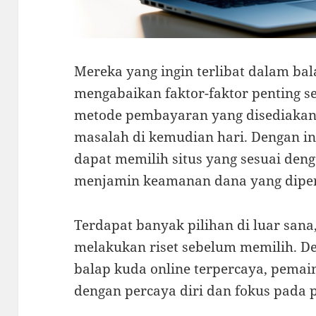
Mereka yang ingin terlibat dalam bal
mengabaikan faktor-faktor penting sep
metode pembayaran yang disediakan.
masalah di kemudian hari. Dengan in
dapat memilih situs yang sesuai de
menjamin keamanan dana yang dipe
Terdapat banyak pilihan di luar sana,
melakukan riset sebelum memilih. D
balap kuda online terpercaya, pema
dengan percaya diri dan fokus pada