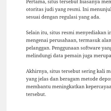
Pertama, situs tersebut biasanya memi
otoritas judi yang resmi. Ini menun
sesuai dengan regulasi yang ada.
Selain itu, situs resmi menyediakan 
mengenai perusahaan, termasuk alam
pelanggan. Penggunaan software yang
melindungi data pemain juga merupak
Akhirnya, situs tersebut sering kali
yang jelas dan beragam metode depos
membantu meningkatkan kepercayaan
tersebut.