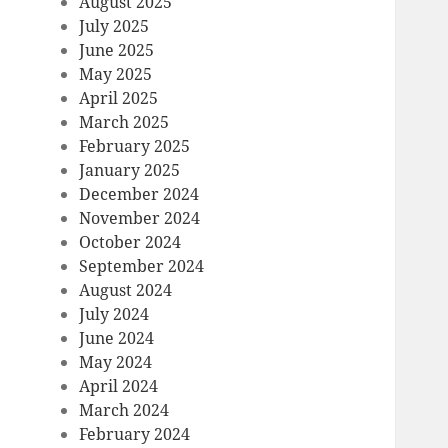
August 2025
July 2025
June 2025
May 2025
April 2025
March 2025
February 2025
January 2025
December 2024
November 2024
October 2024
September 2024
August 2024
July 2024
June 2024
May 2024
April 2024
March 2024
February 2024