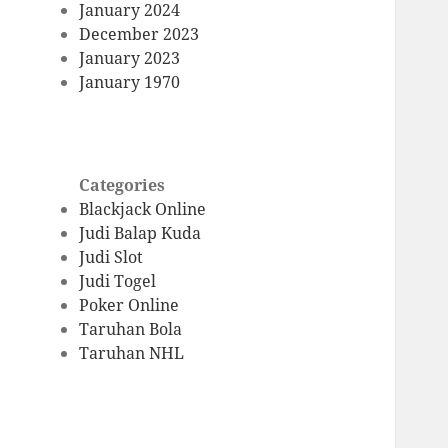
January 2024
December 2023
January 2023
January 1970
Categories
Blackjack Online
Judi Balap Kuda
Judi Slot
Judi Togel
Poker Online
Taruhan Bola
Taruhan NHL