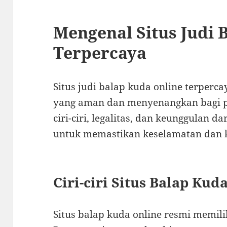
Mengenal Situs Judi 
Terpercaya
Situs judi balap kuda online terpe
yang aman dan menyenangkan bagi 
ciri-ciri, legalitas, dan keunggulan dar
untuk memastikan keselamatan dan 
Ciri-ciri Situs Balap Ku
Situs balap kuda online resmi memili