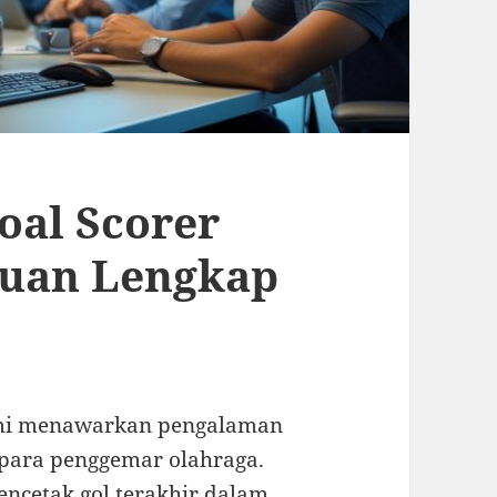
oal Scorer
duan Lengkap
esmi menawarkan pengalaman
 para penggemar olahraga.
encetak gol terakhir dalam