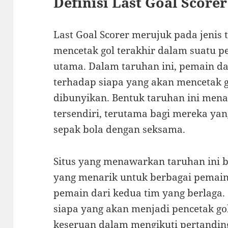
Definisi Last Goal Scorer
Last Goal Scorer merujuk pada jenis
mencetak gol terakhir dalam suatu p
utama. Dalam taruhan ini, pemain d
terhadap siapa yang akan mencetak g
dibunyikan. Bentuk taruhan ini men
tersendiri, terutama bagi mereka ya
sepak bola dengan seksama.
Situs yang menawarkan taruhan ini
yang menarik untuk berbagai pemain.
pemain dari kedua tim yang berlaga
siapa yang akan menjadi pencetak go
keseruan dalam mengikuti pertandin