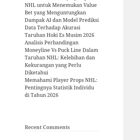
NHL untuk Menemukan Value
Bet yang Menguntungkan
Dampak AI dan Model Prediksi
Data Terhadap Akurasi
Taruhan Hoki Es Musim 2026
Analisis Perbandingan
Moneyline Vs Puck Line Dalam
Taruhan NHL: Kelebihan dan
Kekurangan yang Perlu
Diketahui
Memahami Player Props NHL:
Pentingnya Statistik Individu
di Tahun 2026
Recent Comments