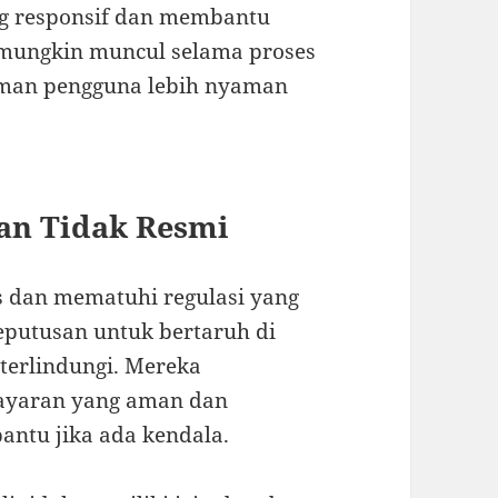
g responsif dan membantu
mungkin muncul selama proses
aman pengguna lebih nyaman
an Tidak Resmi
las dan mematuhi regulasi yang
Keputusan untuk bertaruh di
terlindungi. Mereka
ayaran yang aman dan
ntu jika ada kendala.