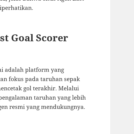
iperhatikan.
st Goal Scorer
mi adalah platform yang
an fokus pada taruhan sepak
ncetak gol terakhir. Melalui
 pengalaman taruhan yang lebih
gen resmi yang mendukungnya.