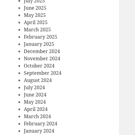
July 2025
June 2025
May 2025
April 2025
March 2025
February 2025
January 2025
December 2024
November 2024
October 2024
September 2024
August 2024
July 2024
June 2024
May 2024
April 2024
March 2024
February 2024
January 2024