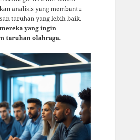
ikan analisis yang membantu
n taruhan yang lebih baik.
 mereka yang ingin
m taruhan olahraga.