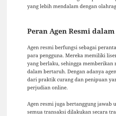
yang lebih mendalam dengan olahrag
Peran Agen Resmi dalam 
Agen resmi berfungsi sebagai peranta
para pengguna. Mereka memiliki lis
yang berlaku, sehingga memberikan 
dalam bertaruh. Dengan adanya agen 
dari praktik curang dan penipuan yan
perjudian online.
Agen resmi juga bertanggung jawab
semua transaksi dilakukan secara tr