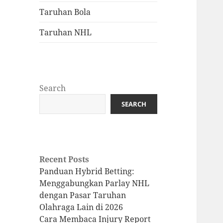
Taruhan Bola
Taruhan NHL
Search
SEARCH
Recent Posts
Panduan Hybrid Betting:
Menggabungkan Parlay NHL
dengan Pasar Taruhan
Olahraga Lain di 2026
Cara Membaca Injury Report