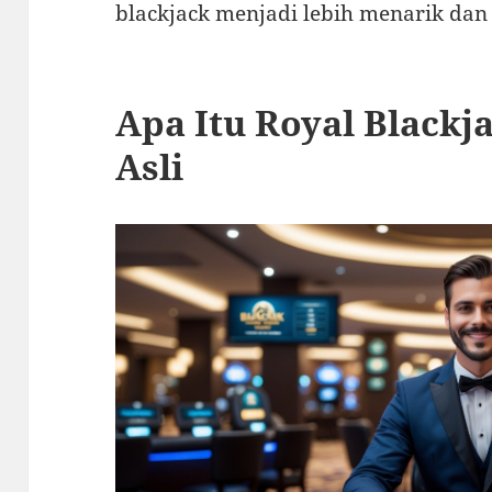
blackjack menjadi lebih menarik dan
Apa Itu Royal Blackj
Asli