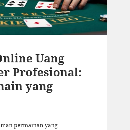
Online Uang
er Profesional:
ain yang
laman permainan yang