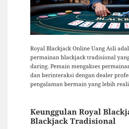
Royal Blackjack Online Uang Asli adal
permainan blackjack tradisional yan
daring. Pemain mengakses permainan 
dan berinteraksi dengan dealer prof
pengalaman bermain yang lebih reali
Keunggulan Royal Black
Blackjack Tradisional