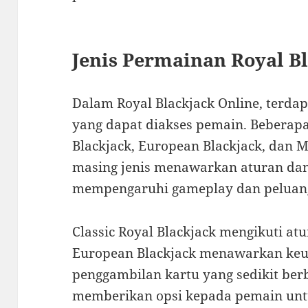
Jenis Permainan Royal B
Dalam Royal Blackjack Online, terda
yang dapat diakses pemain. Beberapa
Blackjack, European Blackjack, dan M
masing jenis menawarkan aturan dan 
mempengaruhi gameplay dan peluan
Classic Royal Blackjack mengikuti at
European Blackjack menawarkan keu
penggambilan kartu yang sedikit ber
memberikan opsi kepada pemain unt