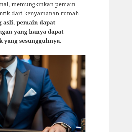
onal, memungkinkan pemain
entik dari kenyamanan rumah
asli, pemain dapat
ngan yang hanya dapat
ck yang sesungguhnya.