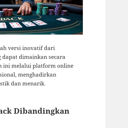
ah versi inovatif dari
g dapat dimainkan secara
ini melalui platform online
esional, menghadirkan
stik dan menarik.
jack Dibandingkan