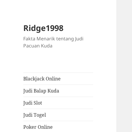
Ridge1998
Fakta Menarik tentang Judi
Pacuan Kuda
Blackjack Online
Judi Balap Kuda
Judi Slot
Judi Togel
Poker Online