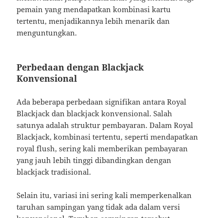
pemain yang mendapatkan kombinasi kartu
tertentu, menjadikannya lebih menarik dan
menguntungkan.
Perbedaan dengan Blackjack
Konvensional
Ada beberapa perbedaan signifikan antara Royal
Blackjack dan blackjack konvensional. Salah
satunya adalah struktur pembayaran. Dalam Royal
Blackjack, kombinasi tertentu, seperti mendapatkan
royal flush, sering kali memberikan pembayaran
yang jauh lebih tinggi dibandingkan dengan
blackjack tradisional.
Selain itu, variasi ini sering kali memperkenalkan
taruhan sampingan yang tidak ada dalam versi