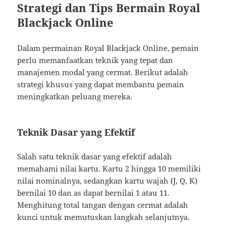
Strategi dan Tips Bermain Royal
Blackjack Online
Dalam permainan Royal Blackjack Online, pemain
perlu memanfaatkan teknik yang tepat dan
manajemen modal yang cermat. Berikut adalah
strategi khusus yang dapat membantu pemain
meningkatkan peluang mereka.
Teknik Dasar yang Efektif
Salah satu teknik dasar yang efektif adalah
memahami nilai kartu. Kartu 2 hingga 10 memiliki
nilai nominalnya, sedangkan kartu wajah (J, Q, K)
bernilai 10 dan as dapat bernilai 1 atau 11.
Menghitung total tangan dengan cermat adalah
kunci untuk memutuskan langkah selanjutnya.