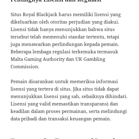
Situs Royal Blackjack harus memiliki lisensi yang
dikeluarkan oleh otoritas perjudian yang diakui.
Lisensi tidak hanya menunjukkan bahwa situs
tersebut telah memenuhi standar tertentu, tetapi
juga menawarkan perlindungan kepada pemain.
Beberapa lembaga regulasi terkemuka termasuk
Malta Gaming Authority dan UK Gambling
Commission.
Pemain disarankan untuk memeriksa informasi
lisensi yang tertera di situs. Jika situs tidak dapat
menunjukkan lisensi yang sah, sebaiknya dihindari.
Lisensi yang valid memastikan transparansi dan
keadilan dalam proses permainan, serta melindungi
data pribadi dan transaksi keuangan pemain.