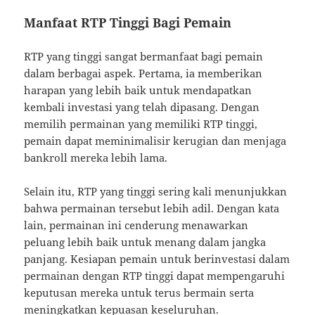
Manfaat RTP Tinggi Bagi Pemain
RTP yang tinggi sangat bermanfaat bagi pemain
dalam berbagai aspek. Pertama, ia memberikan
harapan yang lebih baik untuk mendapatkan
kembali investasi yang telah dipasang. Dengan
memilih permainan yang memiliki RTP tinggi,
pemain dapat meminimalisir kerugian dan menjaga
bankroll mereka lebih lama.
Selain itu, RTP yang tinggi sering kali menunjukkan
bahwa permainan tersebut lebih adil. Dengan kata
lain, permainan ini cenderung menawarkan
peluang lebih baik untuk menang dalam jangka
panjang. Kesiapan pemain untuk berinvestasi dalam
permainan dengan RTP tinggi dapat mempengaruhi
keputusan mereka untuk terus bermain serta
meningkatkan kepuasan keseluruhan.