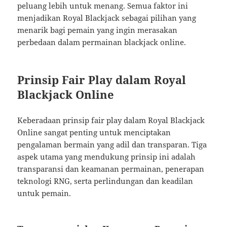
peluang lebih untuk menang. Semua faktor ini
menjadikan Royal Blackjack sebagai pilihan yang
menarik bagi pemain yang ingin merasakan
perbedaan dalam permainan blackjack online.
Prinsip Fair Play dalam Royal
Blackjack Online
Keberadaan prinsip fair play dalam Royal Blackjack
Online sangat penting untuk menciptakan
pengalaman bermain yang adil dan transparan. Tiga
aspek utama yang mendukung prinsip ini adalah
transparansi dan keamanan permainan, penerapan
teknologi RNG, serta perlindungan dan keadilan
untuk pemain.