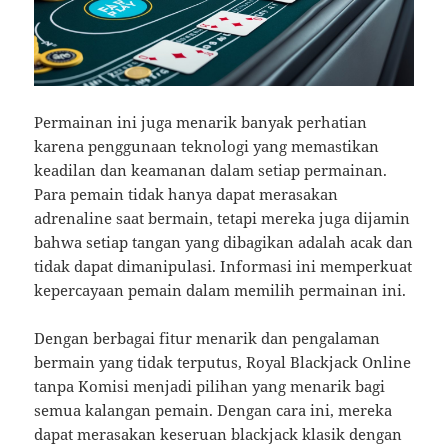
Permainan ini juga menarik banyak perhatian
karena penggunaan teknologi yang memastikan
keadilan dan keamanan dalam setiap permainan.
Para pemain tidak hanya dapat merasakan
adrenaline saat bermain, tetapi mereka juga dijamin
bahwa setiap tangan yang dibagikan adalah acak dan
tidak dapat dimanipulasi. Informasi ini memperkuat
kepercayaan pemain dalam memilih permainan ini.
Dengan berbagai fitur menarik dan pengalaman
bermain yang tidak terputus, Royal Blackjack Online
tanpa Komisi menjadi pilihan yang menarik bagi
semua kalangan pemain. Dengan cara ini, mereka
dapat merasakan keseruan blackjack klasik dengan