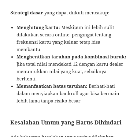
Strategi dasar
yang dapat diikuti mencakup:
Menghitung kartu:
Meskipun ini lebih sulit
dilakukan secara online, pengingat tentang
frekuensi kartu yang keluar tetap bisa
membantu.
Menghentikan taruhan pada kombinasi buruk:
Jika total nilai mendekati 12 dengan kartu dealer
menunjukkan nilai yang kuat, sebaiknya
berhenti.
Memanfaatkan batas taruhan:
Berhati-hati
dalam menyiapkan bankroll agar bisa bermain
lebih lama tanpa risiko besar.
Kesalahan Umum yang Harus Dihindari