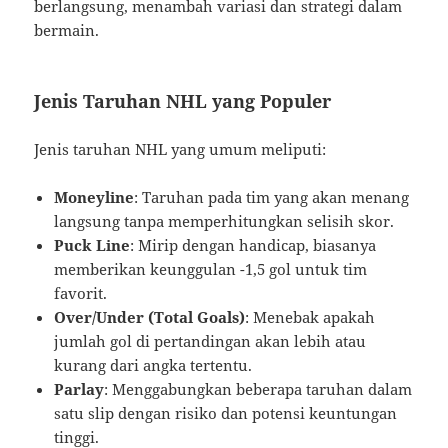
berlangsung, menambah variasi dan strategi dalam
bermain.
Jenis Taruhan NHL yang Populer
Jenis taruhan NHL yang umum meliputi:
Moneyline
: Taruhan pada tim yang akan menang
langsung tanpa memperhitungkan selisih skor.
Puck Line
: Mirip dengan handicap, biasanya
memberikan keunggulan -1,5 gol untuk tim
favorit.
Over/Under (Total Goals)
: Menebak apakah
jumlah gol di pertandingan akan lebih atau
kurang dari angka tertentu.
Parlay
: Menggabungkan beberapa taruhan dalam
satu slip dengan risiko dan potensi keuntungan
tinggi.