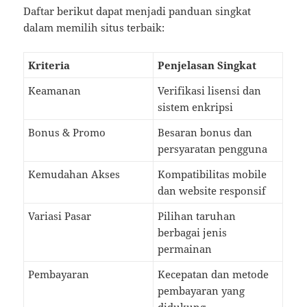
Daftar berikut dapat menjadi panduan singkat
dalam memilih situs terbaik:
Kriteria
Penjelasan Singkat
Keamanan
Verifikasi lisensi dan
sistem enkripsi
Bonus & Promo
Besaran bonus dan
persyaratan pengguna
Kemudahan Akses
Kompatibilitas mobile
dan website responsif
Variasi Pasar
Pilihan taruhan
berbagai jenis
permainan
Pembayaran
Kecepatan dan metode
pembayaran yang