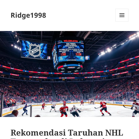
Ridge1998
MENU
AND
WIDGETS
Rekomendasi Taruhan NHL