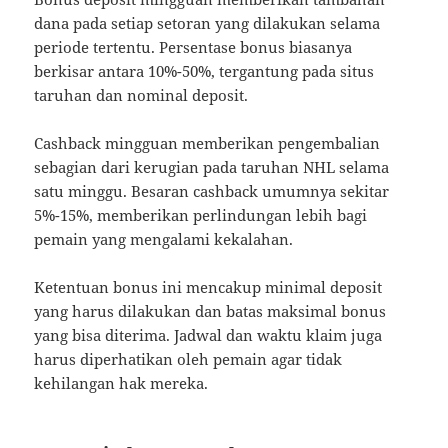
dana pada setiap setoran yang dilakukan selama
periode tertentu. Persentase bonus biasanya
berkisar antara 10%-50%, tergantung pada situs
taruhan dan nominal deposit.
Cashback mingguan memberikan pengembalian
sebagian dari kerugian pada taruhan NHL selama
satu minggu. Besaran cashback umumnya sekitar
5%-15%, memberikan perlindungan lebih bagi
pemain yang mengalami kekalahan.
Ketentuan bonus ini mencakup minimal deposit
yang harus dilakukan dan batas maksimal bonus
yang bisa diterima. Jadwal dan waktu klaim juga
harus diperhatikan oleh pemain agar tidak
kehilangan hak mereka.