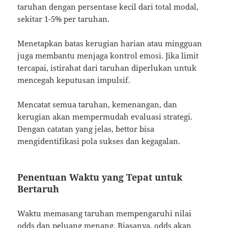
taruhan dengan persentase kecil dari total modal,
sekitar 1-5% per taruhan.
Menetapkan batas kerugian harian atau mingguan
juga membantu menjaga kontrol emosi. Jika limit
tercapai, istirahat dari taruhan diperlukan untuk
mencegah keputusan impulsif.
Mencatat semua taruhan, kemenangan, dan
kerugian akan mempermudah evaluasi strategi.
Dengan catatan yang jelas, bettor bisa
mengidentifikasi pola sukses dan kegagalan.
Penentuan Waktu yang Tepat untuk
Bertaruh
Waktu memasang taruhan mempengaruhi nilai
odds dan peluang menang. Biasanya, odds akan