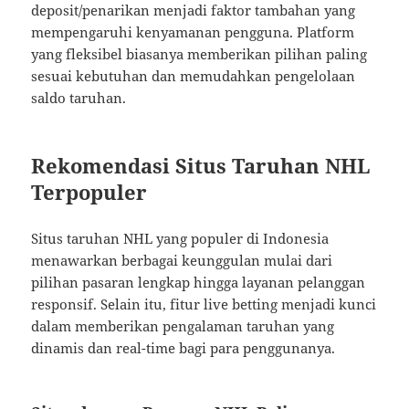
deposit/penarikan menjadi faktor tambahan yang
mempengaruhi kenyamanan pengguna. Platform
yang fleksibel biasanya memberikan pilihan paling
sesuai kebutuhan dan memudahkan pengelolaan
saldo taruhan.
Rekomendasi Situs Taruhan NHL
Terpopuler
Situs taruhan NHL yang populer di Indonesia
menawarkan berbagai keunggulan mulai dari
pilihan pasaran lengkap hingga layanan pelanggan
responsif. Selain itu, fitur live betting menjadi kunci
dalam memberikan pengalaman taruhan yang
dinamis dan real-time bagi para penggunanya.