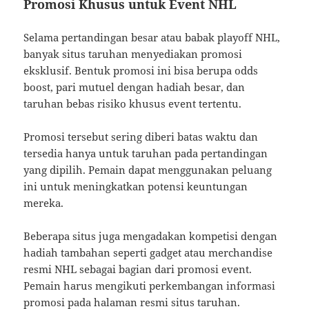
Promosi Khusus untuk Event NHL
Selama pertandingan besar atau babak playoff NHL,
banyak situs taruhan menyediakan promosi
eksklusif. Bentuk promosi ini bisa berupa odds
boost, pari mutuel dengan hadiah besar, dan
taruhan bebas risiko khusus event tertentu.
Promosi tersebut sering diberi batas waktu dan
tersedia hanya untuk taruhan pada pertandingan
yang dipilih. Pemain dapat menggunakan peluang
ini untuk meningkatkan potensi keuntungan
mereka.
Beberapa situs juga mengadakan kompetisi dengan
hadiah tambahan seperti gadget atau merchandise
resmi NHL sebagai bagian dari promosi event.
Pemain harus mengikuti perkembangan informasi
promosi pada halaman resmi situs taruhan.