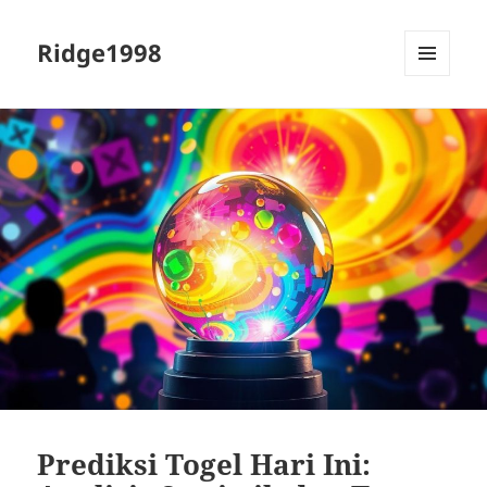
Ridge1998
MENU
AND
WIDGETS
Prediksi Togel Hari Ini: