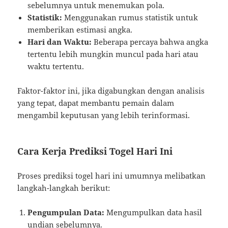
sebelumnya untuk menemukan pola.
Statistik:
Menggunakan rumus statistik untuk
memberikan estimasi angka.
Hari dan Waktu:
Beberapa percaya bahwa angka
tertentu lebih mungkin muncul pada hari atau
waktu tertentu.
Faktor-faktor ini, jika digabungkan dengan analisis
yang tepat, dapat membantu pemain dalam
mengambil keputusan yang lebih terinformasi.
Cara Kerja Prediksi Togel Hari Ini
Proses prediksi togel hari ini umumnya melibatkan
langkah-langkah berikut:
Pengumpulan Data:
Mengumpulkan data hasil
undian sebelumnya.