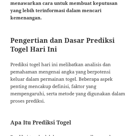
menawarkan cara untuk membuat keputusan
yang lebih terinformasi dalam mencari
kemenangan.
Pengertian dan Dasar Prediksi
Togel Hari Ini
Prediksi togel hari ini melibatkan analisis dan
pemahaman mengenai angka yang berpotensi
keluar dalam permainan togel. Beberapa aspek
penting mencakup definisi, faktor yang
mempengaruhi, serta metode yang digunakan dalam
proses prediksi.
Apa Itu Prediksi Togel