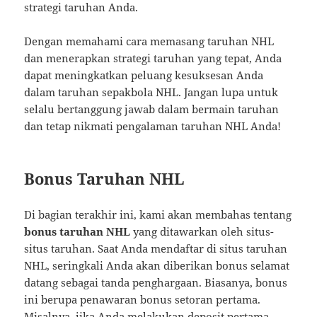
strategi taruhan Anda.
Dengan memahami cara memasang taruhan NHL
dan menerapkan strategi taruhan yang tepat, Anda
dapat meningkatkan peluang kesuksesan Anda
dalam taruhan sepakbola NHL. Jangan lupa untuk
selalu bertanggung jawab dalam bermain taruhan
dan tetap nikmati pengalaman taruhan NHL Anda!
Bonus Taruhan NHL
Di bagian terakhir ini, kami akan membahas tentang
bonus taruhan NHL
yang ditawarkan oleh situs-
situs taruhan. Saat Anda mendaftar di situs taruhan
NHL, seringkali Anda akan diberikan bonus selamat
datang sebagai tanda penghargaan. Biasanya, bonus
ini berupa penawaran bonus setoran pertama.
Misalnya, jika Anda melakukan deposit pertama