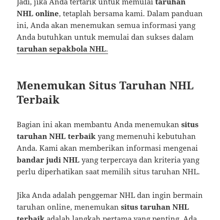
Jadi, jika Anda tertarik untuk memulai
taruhan
NHL online
, tetaplah bersama kami. Dalam panduan
ini, Anda akan menemukan semua informasi yang
Anda butuhkan untuk memulai dan sukses dalam
taruhan sepakbola NHL
.
Menemukan Situs Taruhan NHL
Terbaik
Bagian ini akan membantu Anda menemukan
situs
taruhan NHL terbaik
yang memenuhi kebutuhan
Anda. Kami akan memberikan informasi mengenai
bandar judi NHL
yang terpercaya dan kriteria yang
perlu diperhatikan saat memilih situs taruhan NHL.
Jika Anda adalah penggemar NHL dan ingin bermain
taruhan online, menemukan
situs taruhan NHL
terbaik
adalah langkah pertama yang penting. Ada