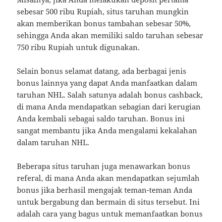
sebesar 500 ribu Rupiah, situs taruhan mungkin
akan memberikan bonus tambahan sebesar 50%,
sehingga Anda akan memiliki saldo taruhan sebesar
750 ribu Rupiah untuk digunakan.
Selain bonus selamat datang, ada berbagai jenis
bonus lainnya yang dapat Anda manfaatkan dalam
taruhan NHL. Salah satunya adalah bonus cashback,
di mana Anda mendapatkan sebagian dari kerugian
Anda kembali sebagai saldo taruhan. Bonus ini
sangat membantu jika Anda mengalami kekalahan
dalam taruhan NHL.
Beberapa situs taruhan juga menawarkan bonus
referal, di mana Anda akan mendapatkan sejumlah
bonus jika berhasil mengajak teman-teman Anda
untuk bergabung dan bermain di situs tersebut. Ini
adalah cara yang bagus untuk memanfaatkan bonus