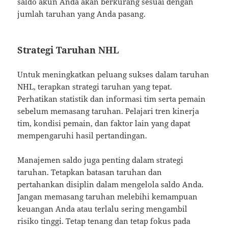
saldo akun Anda akan berkurang sesuai dengan
jumlah taruhan yang Anda pasang.
Strategi Taruhan NHL
Untuk meningkatkan peluang sukses dalam taruhan
NHL, terapkan strategi taruhan yang tepat.
Perhatikan statistik dan informasi tim serta pemain
sebelum memasang taruhan. Pelajari tren kinerja
tim, kondisi pemain, dan faktor lain yang dapat
mempengaruhi hasil pertandingan.
Manajemen saldo juga penting dalam strategi
taruhan. Tetapkan batasan taruhan dan
pertahankan disiplin dalam mengelola saldo Anda.
Jangan memasang taruhan melebihi kemampuan
keuangan Anda atau terlalu sering mengambil
risiko tinggi. Tetap tenang dan tetap fokus pada