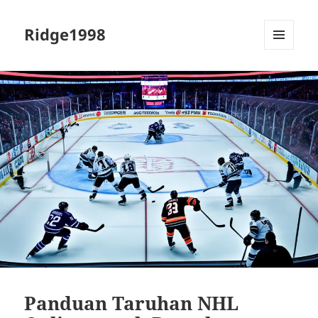
Ridge1998
MENU
AND
WIDGETS
Panduan Taruhan NHL