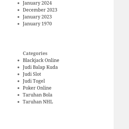
January 2024
December 2023
January 2023
January 1970
Categories
Blackjack Online
Judi Balap Kuda
Judi Slot
Judi Togel
Poker Online
Taruhan Bola
Taruhan NHL