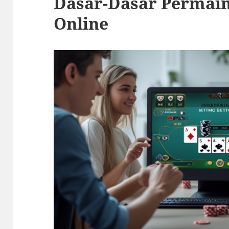
Dasar-Dasar Permain
Online