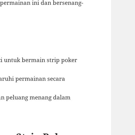
 permainan ini dan bersenang-
 untuk bermain strip poker
aruhi permainan secara
kan peluang menang dalam