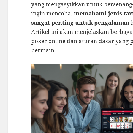
yang mengasyikkan untuk bersenang-
ingin mencoba,
memahami jenis tar
sangat penting untuk pengalaman
Artikel ini akan menjelaskan berbaga
poker online dan aturan dasar yang 
bermain.