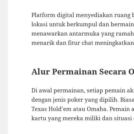
Platform digital menyediakan ruang 
lokasi untuk berkumpul dan bermain
menawarkan antarmuka yang ramah p
menarik dan fitur chat meningkatka
Alur Permainan Secara O
Di awal permainan, setiap pemain a
dengan jenis poker yang dipilih. Bias
Texas Hold’em atau Omaha. Pemain 
kartu yang mereka miliki dan situas