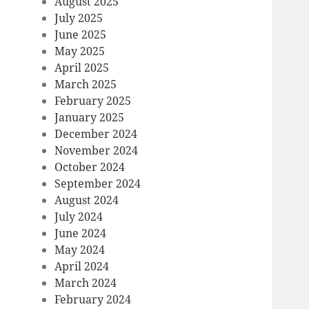
August 2025
July 2025
June 2025
May 2025
April 2025
March 2025
February 2025
January 2025
December 2024
November 2024
October 2024
September 2024
August 2024
July 2024
June 2024
May 2024
April 2024
March 2024
February 2024