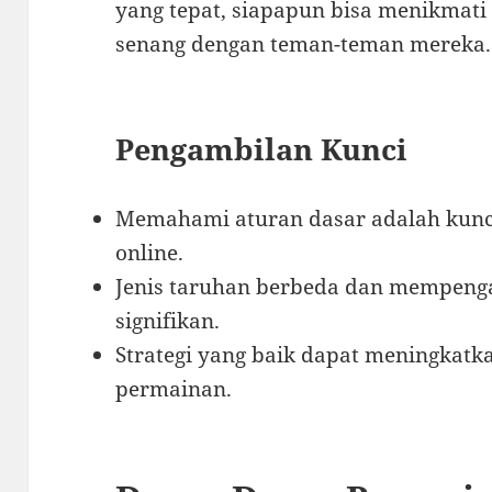
yang tepat, siapapun bisa menikmati
senang dengan teman-teman mereka.
Pengambilan Kunci
Memahami aturan dasar adalah kunci
online.
Jenis taruhan berbeda dan mempeng
signifikan.
Strategi yang baik dapat meningkat
permainan.