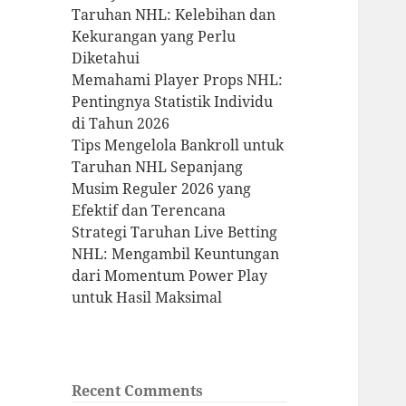
Taruhan NHL: Kelebihan dan
Kekurangan yang Perlu
Diketahui
Memahami Player Props NHL:
Pentingnya Statistik Individu
di Tahun 2026
Tips Mengelola Bankroll untuk
Taruhan NHL Sepanjang
Musim Reguler 2026 yang
Efektif dan Terencana
Strategi Taruhan Live Betting
NHL: Mengambil Keuntungan
dari Momentum Power Play
untuk Hasil Maksimal
Recent Comments