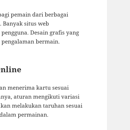
bagi pemain dari berbagai
. Banyak situs web
engguna. Desain grafis yang
n pengalaman bermain.
nline
kan menerima kartu sesuai
anya, aturan mengikuti variasi
akan melakukan taruhan sesuai
i dalam permainan.