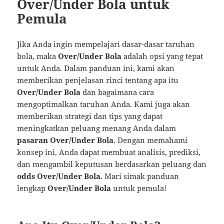
Over/Under Bola untuk
Pemula
Jika Anda ingin mempelajari dasar-dasar taruhan
bola, maka
Over/Under Bola
adalah opsi yang tepat
untuk Anda. Dalam panduan ini, kami akan
memberikan penjelasan rinci tentang apa itu
Over/Under Bola
dan bagaimana cara
mengoptimalkan taruhan Anda. Kami juga akan
memberikan strategi dan tips yang dapat
meningkatkan peluang menang Anda dalam
pasaran Over/Under Bola
. Dengan memahami
konsep ini, Anda dapat membuat analisis, prediksi,
dan mengambil keputusan berdasarkan peluang dan
odds Over/Under Bola
. Mari simak panduan
lengkap
Over/Under Bola
untuk pemula!