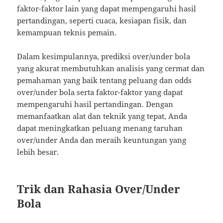
faktor-faktor lain yang dapat mempengaruhi hasil
pertandingan, seperti cuaca, kesiapan fisik, dan
kemampuan teknis pemain.
Dalam kesimpulannya, prediksi over/under bola
yang akurat membutuhkan analisis yang cermat dan
pemahaman yang baik tentang peluang dan odds
over/under bola serta faktor-faktor yang dapat
mempengaruhi hasil pertandingan. Dengan
memanfaatkan alat dan teknik yang tepat, Anda
dapat meningkatkan peluang menang taruhan
over/under Anda dan meraih keuntungan yang
lebih besar.
Trik dan Rahasia Over/Under
Bola