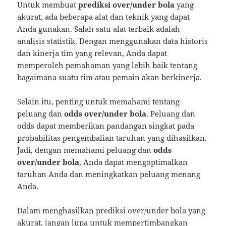
Untuk membuat
prediksi over/under bola
yang
akurat, ada beberapa alat dan teknik yang dapat
Anda gunakan. Salah satu alat terbaik adalah
analisis statistik. Dengan menggunakan data historis
dan kinerja tim yang relevan, Anda dapat
memperoleh pemahaman yang lebih baik tentang
bagaimana suatu tim atau pemain akan berkinerja.
Selain itu, penting untuk memahami tentang
peluang dan
odds over/under bola
. Peluang dan
odds dapat memberikan pandangan singkat pada
probabilitas pengembalian taruhan yang dihasilkan.
Jadi, dengan memahami peluang dan
odds
over/under bola
, Anda dapat mengoptimalkan
taruhan Anda dan meningkatkan peluang menang
Anda.
Dalam menghasilkan prediksi over/under bola yang
akurat, jangan lupa untuk mempertimbangkan