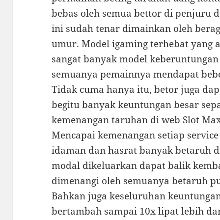
bebas oleh semua bettor di penjuru d
ini sudah tenar dimainkan oleh ber
umur. Model igaming terhebat yang 
sangat banyak model keberuntungan
semuanya pemainnya mendapat bebe
Tidak cuma hanya itu, betor juga d
begitu banyak keuntungan besar sep
kemenangan taruhan di web Slot Max
Mencapai kemenangan setiap service 
idaman dan hasrat banyak betaruh d
modal dikeluarkan dapat balik kembal
dimenangi oleh semuanya betaruh pul
Bahkan juga keseluruhan keuntungan
bertambah sampai 10x lipat lebih da