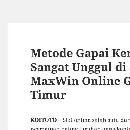
Metode Gapai K
Sangat Unggul di 
MaxWin Online G
Timur
KOITOTO
– Slot online salah satu d
permainan beting taruhan uang kont