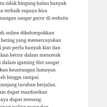
itu tidak bingung kalau banyak
ya terbaik supaya bisa
angan sangat gacor di website
udi online dikelompokkan
n beting yang memercayakan
ini pun perlu banyak kiat dan
nkan bettor dalam mencetak
 dalam igaming Slot sangat
akan keuntungan lumayan
oleh hingga sampai
anjang taruhan berjalan.
main dapat manfaatkan
paya dapat menang.
ainan paling gacor dan