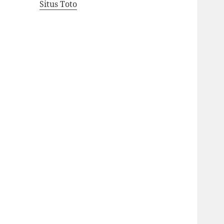
Situs Toto