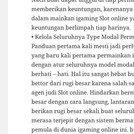
memberikan keuntungan, karenanya b
dalam mainkan igaming Slot online 
keuntungan berlimpah tiap harinya.
• Kelola Seluruhnya Type Modal Per
Panduan pertama kali mesti jadi per
yang baru kali pertama permainkan i
dengan atur seluruhnya model modal
berhati – hati. Hal itu sangat hebat 
bettor dari rugi besar karena salah
agen judi Slot online. Hindarkan be
besar dengan cara langsung, lantaran
berikan rugi besar sekali buat selur
merasa terjepit dengan sistem berma
pemula di dunia igaming online ini. b