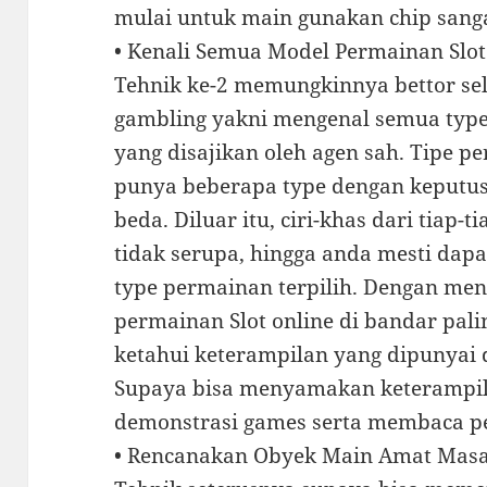
mulai untuk main gunakan chip sang
• Kenali Semua Model Permainan Slot
Tehnik ke-2 memungkinnya bettor se
gambling yakni mengenal semua type 
yang disajikan oleh agen sah. Tipe p
punya beberapa type dengan keputus
beda. Diluar itu, ciri-khas dari tia
tidak serupa, hingga anda mesti dap
type permainan terpilih. Dengan men
permainan Slot online di bandar pali
ketahui keterampilan yang dipunyai 
Supaya bisa menyamakan keterampila
demonstrasi games serta membaca pe
• Rencanakan Obyek Main Amat Mas