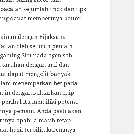
acalah sejumlah trick dan tips
yang dapat memberinya bettor
mainan dengan Bijaksana
hatian oleh seluruh pemain
gaming Slot pada agen sah
 taruhan dengan arif dan
buat dapat mengelit banyak
 salam menempatkan bet pada
rmain dengan keluarkan chip
 perihal itu memiliki potensi
uhnya pemain. Anda pasti akan
innya apabila masih tetap
uat hasil terpilih karenanya