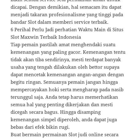
dicapai. Dengan demikian, hal semacam itu dapat
menjadi takaran profesionalisme yang tinggi pada
bandar Slot dalam memberi service terbaik.
6 Perihal Perlu Jadi perhatian Waktu Main di Situs
Slot Maxwin Terbaik Indonesia
Tiap pemain pastilah amat menghendaki suatu
kemenangan yang paling gacor. Kemenangan tentu
tidak akan tiba sendirinya, mesti terdapat banyak
usaha yang tengah dilakukan oleh bettor supaya
dapat mencetak kemenangan angan-angan dengan
begitu ringan. Semuanya pemain jangan hingga
mempercayakan hoki serta mengharap pada nasib
terunggul saja. Anda tetap harus memerhatikan
semua hal yang penting dikerjakan dan mesti
dicegah secara bagus. Hingga disamping
kemenangan simpel diperoleh, anda dapat juga
bebas dari efek bikin rugi.
Buat bermain permainan Slot judi online secara