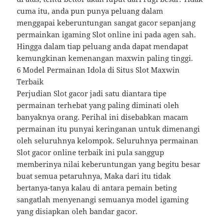
cuma itu, anda pun punya peluang dalam
menggapai keberuntungan sangat gacor sepanjang
permainkan igaming Slot online ini pada agen sah.
Hingga dalam tiap peluang anda dapat mendapat
kemungkinan kemenangan maxwin paling tinggi.
6 Model Permainan Idola di Situs Slot Maxwin
Terbaik
Perjudian Slot gacor jadi satu diantara tipe
permainan terhebat yang paling diminati oleh
banyaknya orang. Perihal ini disebabkan macam
permainan itu punyai keringanan untuk dimenangi
oleh seluruhnya kelompok. Seluruhnya permainan
Slot gacor online terbaik ini pula sanggup
memberinya nilai keberuntungan yang begitu besar
buat semua petaruhnya, Maka dari itu tidak
bertanya-tanya kalau di antara pemain beting
sangatlah menyenangi semuanya model igaming
yang disiapkan oleh bandar gacor.