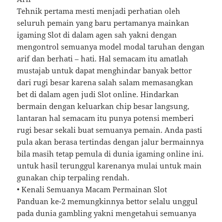
Tehnik pertama mesti menjadi perhatian oleh
seluruh pemain yang baru pertamanya mainkan
igaming Slot di dalam agen sah yakni dengan
mengontrol semuanya model modal taruhan dengan
arif dan berhati – hati. Hal semacam itu amatlah
mustajab untuk dapat menghindar banyak bettor
dari rugi besar karena salah salam memasangkan
bet di dalam agen judi Slot online. Hindarkan
bermain dengan keluarkan chip besar langsung,
lantaran hal semacam itu punya potensi memberi
rugi besar sekali buat semuanya pemain. Anda pasti
pula akan berasa tertindas dengan jalur bermainnya
bila masih tetap pemula di dunia igaming online ini.
untuk hasil terunggul karenanya mulai untuk main
gunakan chip terpaling rendah.
• Kenali Semuanya Macam Permainan Slot
Panduan ke-2 memungkinnya bettor selalu unggul
pada dunia gambling yakni mengetahui semuanya