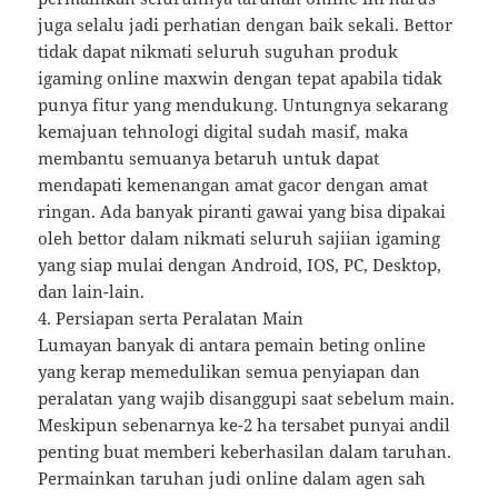
juga selalu jadi perhatian dengan baik sekali. Bettor
tidak dapat nikmati seluruh suguhan produk
igaming online maxwin dengan tepat apabila tidak
punya fitur yang mendukung. Untungnya sekarang
kemajuan tehnologi digital sudah masif, maka
membantu semuanya betaruh untuk dapat
mendapati kemenangan amat gacor dengan amat
ringan. Ada banyak piranti gawai yang bisa dipakai
oleh bettor dalam nikmati seluruh sajiian igaming
yang siap mulai dengan Android, IOS, PC, Desktop,
dan lain-lain.
4. Persiapan serta Peralatan Main
Lumayan banyak di antara pemain beting online
yang kerap memedulikan semua penyiapan dan
peralatan yang wajib disanggupi saat sebelum main.
Meskipun sebenarnya ke-2 ha tersabet punyai andil
penting buat memberi keberhasilan dalam taruhan.
Permainkan taruhan judi online dalam agen sah