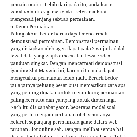
pemain mujur. Lebih dari pada itu, anda harus
kenal volatilitas game selaku referensi buat
mengenali jenjang sebuah permainan.
6. Demo Permainan
Paling akhir, bettor harus dapat mencermati
demonstrasi permainan. Demonstrasi permainan
yang disiapkan oleh agen dapat pada 2 wujud adalah
lewat data yang wajib dibaca atau lewat video
panduan singkat. Dengan mencermati demonstrasi
igaming Slot Maxwin ini, karena itu anda dapat
mengetahui permainan lebih jauh. Berarti bettor
pula punya peluang besar buat memastikan cara apa
yang penting dipakai untuk mendukung permainan
paling bermutu dan gampang untuk dimenangi.
Nach itu dia sahabat gacor, beberapa model soal
yang perlu menjadi perhatian oleh semuanya
betaruh sepanjang permainkan game dalam web
taruhan Slot online sah. Dengan melihat semua hal
di atas, tentu bettor akan luput dari rugi besar. Tidak