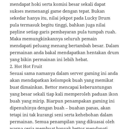
mendapat hoki serta komisi besar sekali dapat
sukses memenangi game dengan tepat. Bukan
sekedar hanya itu, nilai jekpot pada Lucky Drum
pula termasuk begitu tinggi, bahkan juga nilai
payline setiap garis pembayaran pula tumpah ruah.
Maka memungkinkannya seluruh pemain
mendapati peluang menang bertambah besar. Dalam
permainan anda bakal mendapatkan hentakan drum
yang bikin permainan ini lebih hebat.
2. Hot Hot Fruit
Sesuai sama namanya dalam server gaming ini anda
akan mendapatkan kelompok buah yang memikat
buat dimainkan. Bettor mencapai keberuntungan
yang besar sekali tiap kali memperoleh paduan ikon
buah yang mirip. Biarpun penampakan gaming ini
dipenuhinya dengan buah – buahan panas, akan
tetapi ini tak kurangi seni serta kehebohan dalam
permainan. Semua penampilan yang dikuasai oleh
warna ceria membuat banyak bettor mendapati