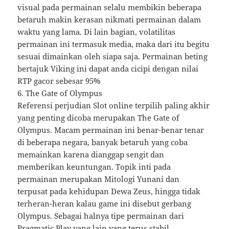
visual pada permainan selalu membikin beberapa
betaruh makin kerasan nikmati permainan dalam
waktu yang lama. Di lain bagian, volatilitas
permainan ini termasuk media, maka dari itu begitu
sesuai dimainkan oleh siapa saja. Permainan beting
bertajuk Viking ini dapat anda cicipi dengan nilai
RTP gacor sebesar 95%
6. The Gate of Olympus
Referensi perjudian Slot online terpilih paling akhir
yang penting dicoba merupakan The Gate of
Olympus. Macam permainan ini benar-benar tenar
di beberapa negara, banyak betaruh yang coba
memainkan karena dianggap sengit dan
memberikan keuntungan. Topik inti pada
permainan merupakan Mitologi Yunani dan
terpusat pada kehidupan Dewa Zeus, hingga tidak
terheran-heran kalau game ini disebut gerbang
Olympus. Sebagai halnya tipe permainan dari
Pragmatic Play yang lain yang terus stabil