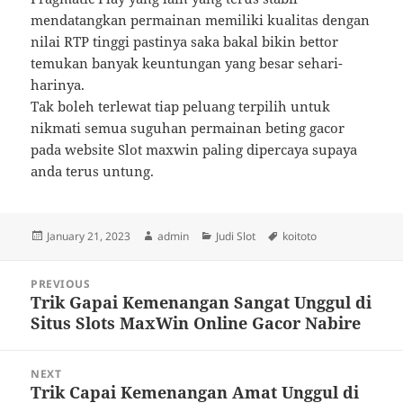
mendatangkan permainan memiliki kualitas dengan
nilai RTP tinggi pastinya saka bakal bikin bettor
temukan banyak keuntungan yang besar sehari-
harinya.
Tak boleh terlewat tiap peluang terpilih untuk
nikmati semua suguhan permainan beting gacor
pada website Slot maxwin paling dipercaya supaya
anda terus untung.
Posted
Author
Categories
Tags
January 21, 2023
admin
Judi Slot
koitoto
on
Post
PREVIOUS
navigation
Trik Gapai Kemenangan Sangat Unggul di
Previous
Situs Slots MaxWin Online Gacor Nabire
post:
NEXT
Trik Capai Kemenangan Amat Unggul di
Next