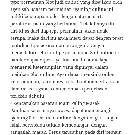
type permainan Slot judi online yang disajikan oleh
agen sah. Macam permainan igaming online ini
miliki beberapa model dengan aturan serta
peraturan main yang berlainan. Tidak hanya itu,
ciri-khas dari tiap type permainan akan tidak
serupa, maka dari itu anda mesti dapat dengan tepat
tentukan tipe permainan terunggul. Dengan
mengetahui seluruh tipe permainan Slot online di
bandar dapat dipercaya, karena itu anda dapat
mengenal keterampilan yang dipunyai dalam
mainkan Slot online. Agar dapat mensinkronkan
keterampilan, karenanya coba buat memerhatikan
demonstrasi games dan membaca penjelasan
terlebih dahulu.
• Rencanakan Sasaran Main Paling Masak
Panduan seterusnya supaya dapat memenangi
igaming Slot taruhan online dengan begitu ringan
ialah berencana tujuan kemenangan dengan
sangatlah masak. Terus tanamkan pada diri pemain