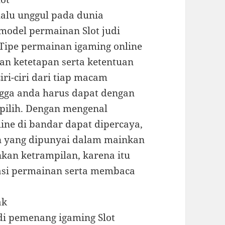
lalu unggul pada dunia
odel permainan Slot judi
 Tipe permainan igaming online
n ketetapan serta ketentuan
iri-ciri dari tiap macam
ngga anda harus dapat dengan
pilih. Dengan mengenal
ne di bandar dapat dipercaya,
an yang dipunyai dalam mainkan
nkan ketrampilan, karena itu
si permainan serta membaca
ak
di pemenang igaming Slot