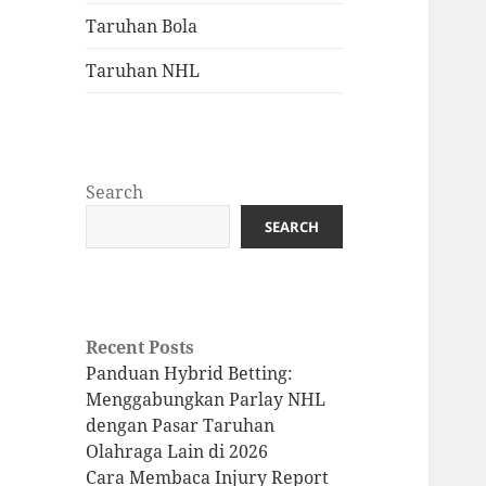
Taruhan Bola
Taruhan NHL
Search
SEARCH
Recent Posts
Panduan Hybrid Betting:
Menggabungkan Parlay NHL
dengan Pasar Taruhan
Olahraga Lain di 2026
Cara Membaca Injury Report