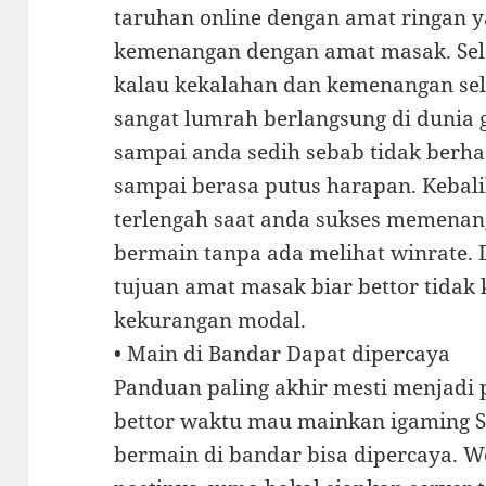
taruhan online dengan amat ringan 
kemenangan dengan amat masak. Sel
kalau kekalahan dan kemenangan sel
sangat lumrah berlangsung di dunia 
sampai anda sedih sebab tidak berh
sampai berasa putus harapan. Kebal
terlengah saat anda sukses memenang
bermain tanpa ada melihat winrate. 
tujuan amat masak biar bettor tidak 
kekurangan modal.
• Main di Bandar Dapat dipercaya
Panduan paling akhir mesti menjadi 
bettor waktu mau mainkan igaming S
bermain di bandar bisa dipercaya. We