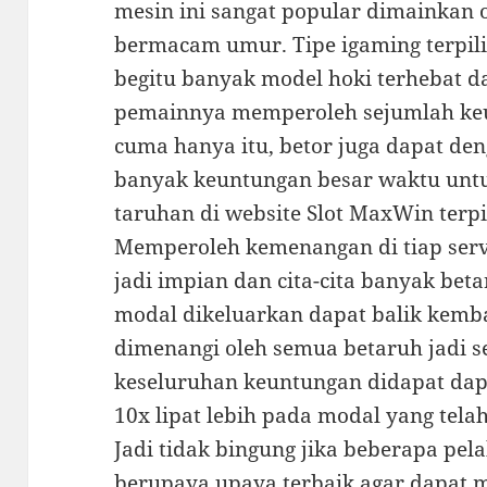
mesin ini sangat popular dimainkan
bermacam umur. Tipe igaming terpili
begitu banyak model hoki terhebat 
pemainnya memperoleh sejumlah k
cuma hanya itu, betor juga dapat de
banyak keuntungan besar waktu un
taruhan di website Slot MaxWin terpi
Memperoleh kemenangan di tiap servi
jadi impian dan cita-cita banyak bet
modal dikeluarkan dapat balik kembal
dimenangi oleh semua betaruh jadi s
keseluruhan keuntungan didapat da
10x lipat lebih pada modal yang tela
Jadi tidak bingung jika beberapa pela
berupaya upaya terbaik agar dapat