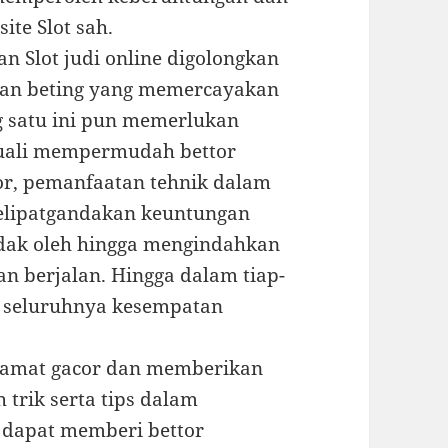
te Slot sah.
 Slot judi online digolongkan
nan beting yang memercayakan
g satu ini pun memerlukan
ecuali mempermudah bettor
r, pemanfaatan tehnik dalam
melipatgandakan keuntungan
idak oleh hingga mengindahkan
n berjalan. Hingga dalam tiap-
i seluruhnya kesempatan
e amat gacor dan memberikan
 trik serta tips dalam
 dapat memberi bettor