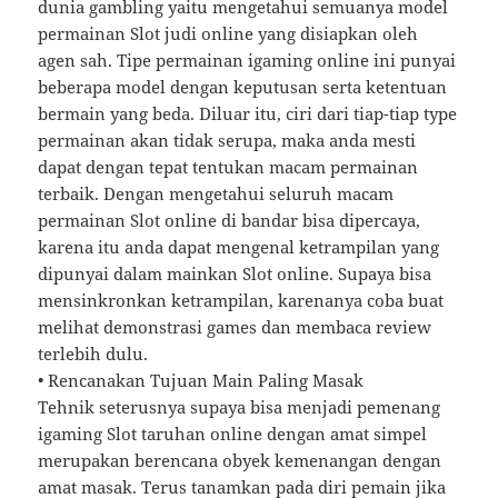
dunia gambling yaitu mengetahui semuanya model
permainan Slot judi online yang disiapkan oleh
agen sah. Tipe permainan igaming online ini punyai
beberapa model dengan keputusan serta ketentuan
bermain yang beda. Diluar itu, ciri dari tiap-tiap type
permainan akan tidak serupa, maka anda mesti
dapat dengan tepat tentukan macam permainan
terbaik. Dengan mengetahui seluruh macam
permainan Slot online di bandar bisa dipercaya,
karena itu anda dapat mengenal ketrampilan yang
dipunyai dalam mainkan Slot online. Supaya bisa
mensinkronkan ketrampilan, karenanya coba buat
melihat demonstrasi games dan membaca review
terlebih dulu.
• Rencanakan Tujuan Main Paling Masak
Tehnik seterusnya supaya bisa menjadi pemenang
igaming Slot taruhan online dengan amat simpel
merupakan berencana obyek kemenangan dengan
amat masak. Terus tanamkan pada diri pemain jika