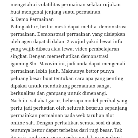
mengetahui volatilitas permainan selaku rujukan
buat mengenal jenjang suatu permainan.
6. Demo Permainan
Paling akhir, bettor mesti dapat melihat demonstrasi
permainan. Demonstrasi permainan yang disiapkan
oleh agen dapat di dalam 2 wujud yakni lewat info
yang wajib dibaca atau lewat video pembelajaran
singkat. Dengan memerhatikan demonstrasi
igaming Slot Maxwin ini, jadi anda dapat mengenali
permainan lebih jauh. Maknanya bettor punya
peluang besar buat tentukan cara apa yang penting
dipakai untuk mendukung permainan sangat
berkualitas dan gampang untuk dimenangi.
Nach itu sahabat gacor, beberapa model perihal yang
perlu jadi perhatian oleh seluruh betaruh sepanjang
permainkan permainan pada web taruhan Slot
online sah. Dengan perhatikan semua soal di atas,
tentunya bettor dapat terbebas dari rugi besar. Tak
itu saja, anda pun punya peluang dalam mendapat