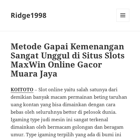
Ridge1998
MENU
AND
WIDGETS
Metode Gapai Kemenangan
Sangat Unggul di Situs Slots
MaxWin Online Gacor
Muara Jaya
KOITOTO
– Slot online yaitu salah satunya dari
demikian banyak macam permainan beting taruhan
uang kontan yang bisa dimainkan dengan cara
bebas oleh seluruhnya bettor di pelosok dunia.
Igaming type judi mesin ini sangat terkenal
dimainkan oleh bermacam golongan dan beragam
umur. Type igaming terpilih yang ada di bumi ini