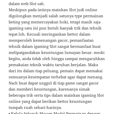
dalam web Slot sah.
Meskipun pada intinya mainkan Slot judi online
digolongkan menjadi salah satunya type permainan
beting yang memercayakan hoki, tetapi masih saja
igaming satu ini pun butuh banyak trik dan tehnik
tepat loh. Kecuali meringankan bettor dalam
memperoleh kemenangan gacor, pemanfaatan
tehnik dalam igaming Slot sangat bermanfaat buat
melipatgandakan keuntungan lumayan besar. meski
begitu, anda tidak oleh hingga sampai mengacuhkan
pemakaian teknik waktu taruhan berjalan. Maka
dari itu dalam tiap peluang, pemain dapat memakai
semuanya kesempatan terhebat agar dapat menang.
Nach buat dapat unggul di tiap game sangat gacor
dan memberi keuntungan, karenanya simak
beberapa trik serta tips dalam mainkan igaming Slot
online yang dapat berikan bettor keuntungan
tumpah ruah sehari-harinya.
• Kelola Seluruh Macam Modal Permainan dengan