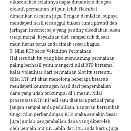
dikarenakan selainnya dapat dimainkan dengan
efektif, permainan ini pun lebih fleksibel
dimainkan di mana juga. Dengan demikian, supaya
mendapati hasil terunggul bukan cuma piranti dan
jaringan internet saja yang penting disediakan, akan
tetapi moral, keyakinan diri, sampai trik di saat
main harus terus anda simak secara bagus.
5. Nilai RTP serta Volatilitas Permainan
Hal sesudah itu yang bisa mendukung permainan
paling berhasil yaitu mengerti nilai RTP bersama
kelas volatilitas dari permainan Slot itu tertentu.
Nilai RTP ini akan menolong beberapa betaruh
mendapati keuntungan hasil dari pengembalian
dana yang udah terkumpul di 1 mesin. Nilai
prosentase RTP ini jadi satu diantara perihal yang
jangan sampai anda pedulikan. Lantaran bertambah
tinggi nilai perbandingan RTP, maka semakin besar
juga jumlah pengembalian dana yang diperoleh
oleh pemain mujur. Lebih dari itu, anda harus juga