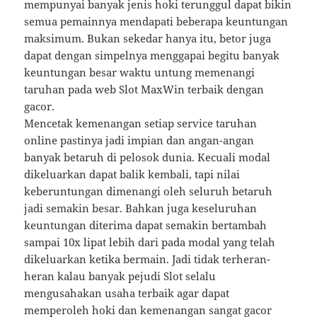
mempunyai banyak jenis hoki terunggul dapat bikin
semua pemainnya mendapati beberapa keuntungan
maksimum. Bukan sekedar hanya itu, betor juga
dapat dengan simpelnya menggapai begitu banyak
keuntungan besar waktu untung memenangi
taruhan pada web Slot MaxWin terbaik dengan
gacor.
Mencetak kemenangan setiap service taruhan
online pastinya jadi impian dan angan-angan
banyak betaruh di pelosok dunia. Kecuali modal
dikeluarkan dapat balik kembali, tapi nilai
keberuntungan dimenangi oleh seluruh betaruh
jadi semakin besar. Bahkan juga keseluruhan
keuntungan diterima dapat semakin bertambah
sampai 10x lipat lebih dari pada modal yang telah
dikeluarkan ketika bermain. Jadi tidak terheran-
heran kalau banyak pejudi Slot selalu
mengusahakan usaha terbaik agar dapat
memperoleh hoki dan kemenangan sangat gacor