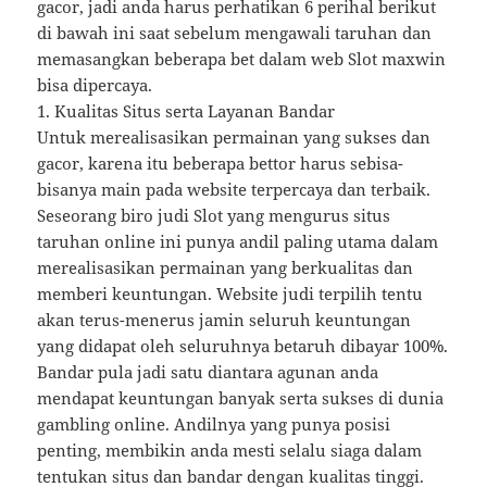
gacor, jadi anda harus perhatikan 6 perihal berikut
di bawah ini saat sebelum mengawali taruhan dan
memasangkan beberapa bet dalam web Slot maxwin
bisa dipercaya.
1. Kualitas Situs serta Layanan Bandar
Untuk merealisasikan permainan yang sukses dan
gacor, karena itu beberapa bettor harus sebisa-
bisanya main pada website terpercaya dan terbaik.
Seseorang biro judi Slot yang mengurus situs
taruhan online ini punya andil paling utama dalam
merealisasikan permainan yang berkualitas dan
memberi keuntungan. Website judi terpilih tentu
akan terus-menerus jamin seluruh keuntungan
yang didapat oleh seluruhnya betaruh dibayar 100%.
Bandar pula jadi satu diantara agunan anda
mendapat keuntungan banyak serta sukses di dunia
gambling online. Andilnya yang punya posisi
penting, membikin anda mesti selalu siaga dalam
tentukan situs dan bandar dengan kualitas tinggi.