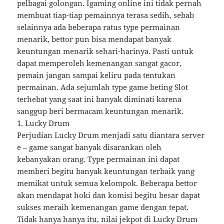
pelbagai golongan. Igaming online ini tidak pernah
membuat tiap-tiap pemainnya terasa sedih, sebab
selainnya ada beberapa ratus type permainan
menarik, bettor pun bisa mendapat banyak
keuntungan menarik sehari-harinya. Pasti untuk
dapat memperoleh kemenangan sangat gacor,
pemain jangan sampai keliru pada tentukan
permainan. Ada sejumlah type game beting Slot
terhebat yang saat ini banyak diminati karena
sanggup beri bermacam keuntungan menarik.
1. Lucky Drum
Perjudian Lucky Drum menjadi satu diantara server
e – game sangat banyak disarankan oleh
kebanyakan orang. Type permainan ini dapat
memberi begitu banyak keuntungan terbaik yang
memikat untuk semua kelompok. Beberapa bettor
akan mendapat hoki dan komisi begitu besar dapat
sukses meraih kemenangan game dengan tepat.
Tidak hanya hanya itu, nilai jekpot di Lucky Drum