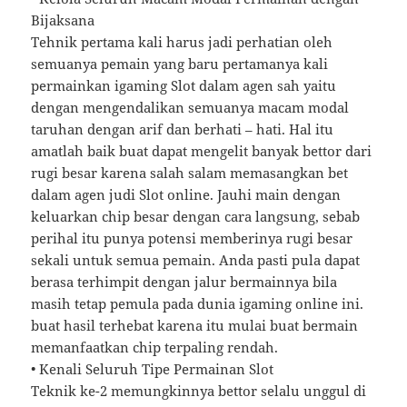
Bijaksana
Tehnik pertama kali harus jadi perhatian oleh
semuanya pemain yang baru pertamanya kali
permainkan igaming Slot dalam agen sah yaitu
dengan mengendalikan semuanya macam modal
taruhan dengan arif dan berhati – hati. Hal itu
amatlah baik buat dapat mengelit banyak bettor dari
rugi besar karena salah salam memasangkan bet
dalam agen judi Slot online. Jauhi main dengan
keluarkan chip besar dengan cara langsung, sebab
perihal itu punya potensi memberinya rugi besar
sekali untuk semua pemain. Anda pasti pula dapat
berasa terhimpit dengan jalur bermainnya bila
masih tetap pemula pada dunia igaming online ini.
buat hasil terhebat karena itu mulai buat bermain
memanfaatkan chip terpaling rendah.
• Kenali Seluruh Tipe Permainan Slot
Teknik ke-2 memungkinnya bettor selalu unggul di