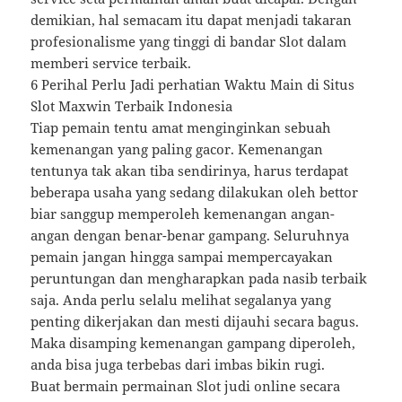
demikian, hal semacam itu dapat menjadi takaran
profesionalisme yang tinggi di bandar Slot dalam
memberi service terbaik.
6 Perihal Perlu Jadi perhatian Waktu Main di Situs
Slot Maxwin Terbaik Indonesia
Tiap pemain tentu amat menginginkan sebuah
kemenangan yang paling gacor. Kemenangan
tentunya tak akan tiba sendirinya, harus terdapat
beberapa usaha yang sedang dilakukan oleh bettor
biar sanggup memperoleh kemenangan angan-
angan dengan benar-benar gampang. Seluruhnya
pemain jangan hingga sampai mempercayakan
peruntungan dan mengharapkan pada nasib terbaik
saja. Anda perlu selalu melihat segalanya yang
penting dikerjakan dan mesti dijauhi secara bagus.
Maka disamping kemenangan gampang diperoleh,
anda bisa juga terbebas dari imbas bikin rugi.
Buat bermain permainan Slot judi online secara