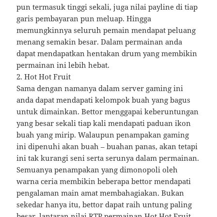
pun termasuk tinggi sekali, juga nilai payline di tiap
garis pembayaran pun meluap. Hingga
memungkinnya seluruh pemain mendapat peluang
menang semakin besar. Dalam permainan anda
dapat mendapatkan hentakan drum yang membikin
permainan ini lebih hebat.
2. Hot Hot Fruit
Sama dengan namanya dalam server gaming ini
anda dapat mendapati kelompok buah yang bagus
untuk dimainkan. Bettor menggapai keberuntungan
yang besar sekali tiap kali mendapati paduan ikon
buah yang mirip. Walaupun penampakan gaming
ini dipenuhi akan buah – buahan panas, akan tetapi
ini tak kurangi seni serta serunya dalam permainan.
Semuanya penampakan yang dimonopoli oleh
warna ceria membikin beberapa bettor mendapati
pengalaman main amat membahagiakan. Bukan
sekedar hanya itu, bettor dapat raih untung paling
besar, lantaran nilai RTP permainan Hot Hot Fruit