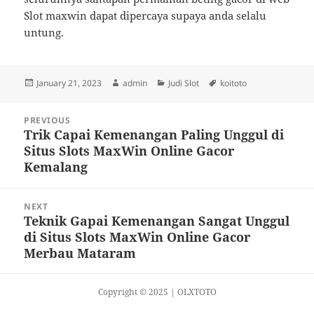
Slot maxwin dapat dipercaya supaya anda selalu
untung.
Posted
Author
Categories
Tags
January 21, 2023
admin
Judi Slot
koitoto
on
Post
PREVIOUS
navigation
Trik Capai Kemenangan Paling Unggul di
Previous
Situs Slots MaxWin Online Gacor
post:
Kemalang
NEXT
Teknik Gapai Kemenangan Sangat Unggul
Next
di Situs Slots MaxWin Online Gacor
post:
Merbau Mataram
Copyright © 2025 |
OLXTOTO