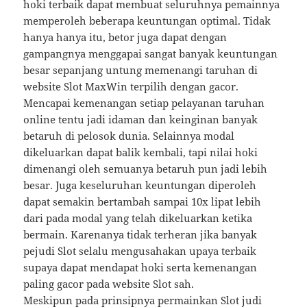
hoki terbaik dapat membuat seluruhnya pemainnya
memperoleh beberapa keuntungan optimal. Tidak
hanya hanya itu, betor juga dapat dengan
gampangnya menggapai sangat banyak keuntungan
besar sepanjang untung memenangi taruhan di
website Slot MaxWin terpilih dengan gacor.
Mencapai kemenangan setiap pelayanan taruhan
online tentu jadi idaman dan keinginan banyak
betaruh di pelosok dunia. Selainnya modal
dikeluarkan dapat balik kembali, tapi nilai hoki
dimenangi oleh semuanya betaruh pun jadi lebih
besar. Juga keseluruhan keuntungan diperoleh
dapat semakin bertambah sampai 10x lipat lebih
dari pada modal yang telah dikeluarkan ketika
bermain. Karenanya tidak terheran jika banyak
pejudi Slot selalu mengusahakan upaya terbaik
supaya dapat mendapat hoki serta kemenangan
paling gacor pada website Slot sah.
Meskipun pada prinsipnya permainkan Slot judi