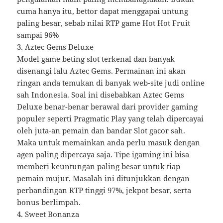
cuma hanya itu, bettor dapat menggapai untung
paling besar, sebab nilai RTP game Hot Hot Fruit
sampai 96%
3. Aztec Gems Deluxe
Model game beting slot terkenal dan banyak
disenangi lalu Aztec Gems. Permainan ini akan
ringan anda temukan di banyak web-site judi online
sah Indonesia. Soal ini disebabkan Aztec Gems
Deluxe benar-benar berawal dari provider gaming
populer seperti Pragmatic Play yang telah dipercayai
oleh juta-an pemain dan bandar Slot gacor sah.
Maka untuk memainkan anda perlu masuk dengan
agen paling dipercaya saja. Tipe igaming ini bisa
memberi keuntungan paling besar untuk tiap
pemain mujur. Masalah ini ditunjukkan dengan
perbandingan RTP tinggi 97%, jekpot besar, serta
bonus berlimpah.
4. Sweet Bonanza