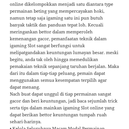
online dikelompokkan menjadi satu diantara type
permainan beting yang mempercayakan hoki,
namun tetap saja igaming satu ini pun butuh
banyak taktik dan panduan tepat loh. Kecuali
meringankan bettor dalam memperoleh
kemenangan gacor, pemanfaatan teknik dalam
igaming Slot sangat berfungsi untuk
melipatgandakan keuntungan lumayan besar. meski
begitu, anda tak oleh hingga memedulikan
pemakaian teknik sepanjang taruhan berjalan. Maka
dari itu dalam tiap-tiap peluang, pemain dapat
menggunakan semua kesempatan terpilih agar
dapat menang.
Nach buat dapat unggul di tiap permainan sangat
gacor dan beri keuntungan, jadi baca sejumlah trick
serta tips dalam mainkan igaming Slot online yang
dapat berikan bettor keuntungan tumpah ruah
sehari-harinya.
• Kelola Seluruhnya Macam Modal Permainan