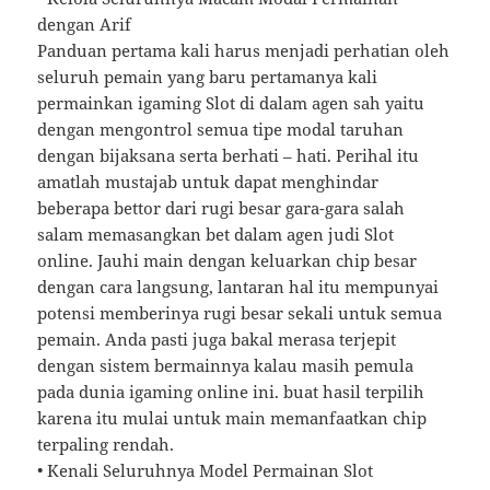
dengan Arif
Panduan pertama kali harus menjadi perhatian oleh
seluruh pemain yang baru pertamanya kali
permainkan igaming Slot di dalam agen sah yaitu
dengan mengontrol semua tipe modal taruhan
dengan bijaksana serta berhati – hati. Perihal itu
amatlah mustajab untuk dapat menghindar
beberapa bettor dari rugi besar gara-gara salah
salam memasangkan bet dalam agen judi Slot
online. Jauhi main dengan keluarkan chip besar
dengan cara langsung, lantaran hal itu mempunyai
potensi memberinya rugi besar sekali untuk semua
pemain. Anda pasti juga bakal merasa terjepit
dengan sistem bermainnya kalau masih pemula
pada dunia igaming online ini. buat hasil terpilih
karena itu mulai untuk main memanfaatkan chip
terpaling rendah.
• Kenali Seluruhnya Model Permainan Slot