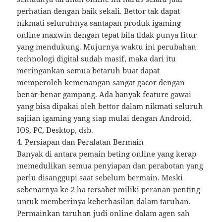
perhatian dengan baik sekali. Bettor tak dapat
nikmati seluruhnya santapan produk igaming
online maxwin dengan tepat bila tidak punya fitur
yang mendukung. Mujurnya waktu ini perubahan
technologi digital sudah masif, maka dari itu
meringankan semua betaruh buat dapat
memperoleh kemenangan sangat gacor dengan
benar-benar gampang. Ada banyak feature gawai
yang bisa dipakai oleh bettor dalam nikmati seluruh
sajiian igaming yang siap mulai dengan Android,
IOS, PC, Desktop, dsb.
4. Persiapan dan Peralatan Bermain
Banyak di antara pemain beting online yang kerap
memedulikan semua penyiapan dan perabotan yang
perlu disanggupi saat sebelum bermain. Meski
sebenarnya ke-2 ha tersabet miliki peranan penting
untuk memberinya keberhasilan dalam taruhan.
Permainkan taruhan judi online dalam agen sah