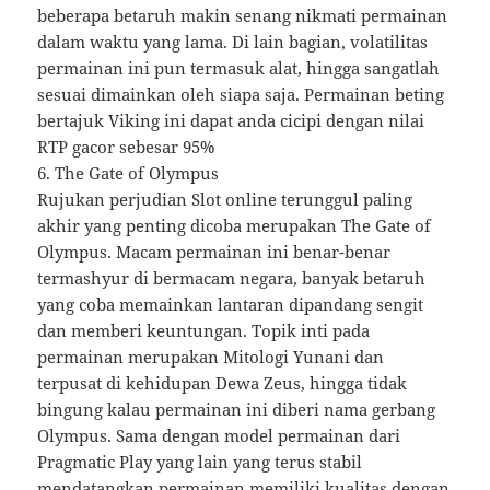
beberapa betaruh makin senang nikmati permainan
dalam waktu yang lama. Di lain bagian, volatilitas
permainan ini pun termasuk alat, hingga sangatlah
sesuai dimainkan oleh siapa saja. Permainan beting
bertajuk Viking ini dapat anda cicipi dengan nilai
RTP gacor sebesar 95%
6. The Gate of Olympus
Rujukan perjudian Slot online terunggul paling
akhir yang penting dicoba merupakan The Gate of
Olympus. Macam permainan ini benar-benar
termashyur di bermacam negara, banyak betaruh
yang coba memainkan lantaran dipandang sengit
dan memberi keuntungan. Topik inti pada
permainan merupakan Mitologi Yunani dan
terpusat di kehidupan Dewa Zeus, hingga tidak
bingung kalau permainan ini diberi nama gerbang
Olympus. Sama dengan model permainan dari
Pragmatic Play yang lain yang terus stabil
mendatangkan permainan memiliki kualitas dengan