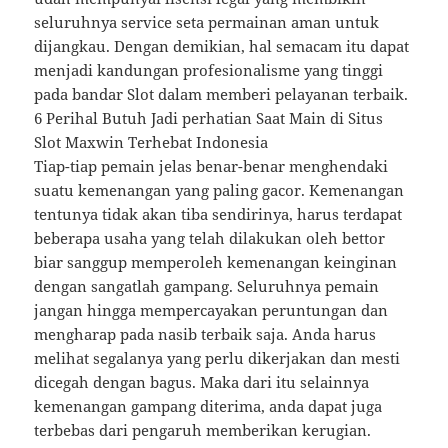
seluruhnya service seta permainan aman untuk
dijangkau. Dengan demikian, hal semacam itu dapat
menjadi kandungan profesionalisme yang tinggi
pada bandar Slot dalam memberi pelayanan terbaik.
6 Perihal Butuh Jadi perhatian Saat Main di Situs
Slot Maxwin Terhebat Indonesia
Tiap-tiap pemain jelas benar-benar menghendaki
suatu kemenangan yang paling gacor. Kemenangan
tentunya tidak akan tiba sendirinya, harus terdapat
beberapa usaha yang telah dilakukan oleh bettor
biar sanggup memperoleh kemenangan keinginan
dengan sangatlah gampang. Seluruhnya pemain
jangan hingga mempercayakan peruntungan dan
mengharap pada nasib terbaik saja. Anda harus
melihat segalanya yang perlu dikerjakan dan mesti
dicegah dengan bagus. Maka dari itu selainnya
kemenangan gampang diterima, anda dapat juga
terbebas dari pengaruh memberikan kerugian.