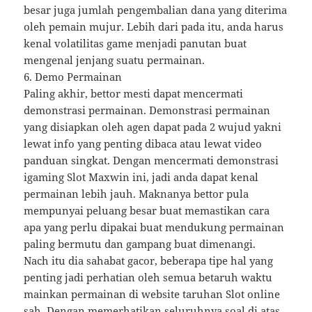
besar juga jumlah pengembalian dana yang diterima
oleh pemain mujur. Lebih dari pada itu, anda harus
kenal volatilitas game menjadi panutan buat
mengenal jenjang suatu permainan.
6. Demo Permainan
Paling akhir, bettor mesti dapat mencermati
demonstrasi permainan. Demonstrasi permainan
yang disiapkan oleh agen dapat pada 2 wujud yakni
lewat info yang penting dibaca atau lewat video
panduan singkat. Dengan mencermati demonstrasi
igaming Slot Maxwin ini, jadi anda dapat kenal
permainan lebih jauh. Maknanya bettor pula
mempunyai peluang besar buat memastikan cara
apa yang perlu dipakai buat mendukung permainan
paling bermutu dan gampang buat dimenangi.
Nach itu dia sahabat gacor, beberapa tipe hal yang
penting jadi perhatian oleh semua betaruh waktu
mainkan permainan di website taruhan Slot online
sah. Dengan memerhatikan seluruhnya soal di atas,