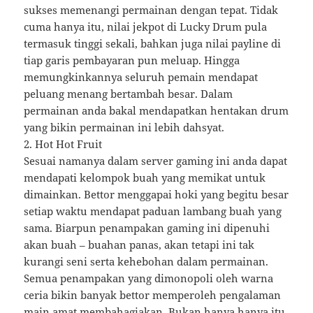
sukses memenangi permainan dengan tepat. Tidak
cuma hanya itu, nilai jekpot di Lucky Drum pula
termasuk tinggi sekali, bahkan juga nilai payline di
tiap garis pembayaran pun meluap. Hingga
memungkinkannya seluruh pemain mendapat
peluang menang bertambah besar. Dalam
permainan anda bakal mendapatkan hentakan drum
yang bikin permainan ini lebih dahsyat.
2. Hot Hot Fruit
Sesuai namanya dalam server gaming ini anda dapat
mendapati kelompok buah yang memikat untuk
dimainkan. Bettor menggapai hoki yang begitu besar
setiap waktu mendapat paduan lambang buah yang
sama. Biarpun penampakan gaming ini dipenuhi
akan buah – buahan panas, akan tetapi ini tak
kurangi seni serta kehebohan dalam permainan.
Semua penampakan yang dimonopoli oleh warna
ceria bikin banyak bettor memperoleh pengalaman
main amat membahagiakan. Bukan hanya hanya itu,