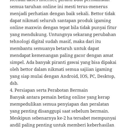
semua taruhan online ini mesti terus-menerus
menjadi perhatian dengan baik sekali. Bettor tidak
dapat nikmati seluruh santapan produk igaming
online maxwin dengan tepat bila tidak punyai fitur
yang mendukung. Untungnya sekarang perubahan
tehnologi digital sudah masif, maka dari itu
membantu semuanya betaruh untuk dapat
mendapat kemenangan paling gacor dengan amat
simpel. Ada banyak piranti gawai yang bisa dipakai
oleh bettor dalam nikmati semua sajiian igaming
yang siap mulai dengan Android, IOS, PC, Desktop,
dsb.
4. Persiapan serta Perabotan Bermain
Banyak antara pemain beting online yang kerap
mempedulikan semua penyiapan dan peralatan
yang penting disanggupi saat sebelum bermain.
Meskipun sebenarnya ke-2 ha tersabet mempunyai
andil paling penting untuk memberi keberhasilan