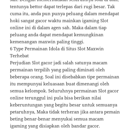
tentunya bettor dapat terlepas dari rugi besar. Tak
cuma itu, anda pun punya peluang dalam mendapat
hoki sangat gacor waktu mainkan igaming Slot
online ini di dalam agen sah. Maka dalam tiap
peluang anda dapat mendapat kemungkinan
kemenangan maxwin paling tinggi.
6 Type Permainan Idola di Situs Slot Maxwin
Terhebat
Perjudian Slot gacor jadi salah satunya macam
permainan terpilih yang paling diminati oleh
beberapa orang. Soal ini disebabkan tipe permainan
itu mempunyai keluasaan buat dimenangi oleh
semua kelompok. Seluruhnya permainan Slot gacor
online terunggul ini pula bisa berikan nilai
keberuntungan yang begitu besar untuk semuanya
petaruhnya, Maka tidak terheran jika antara pemain
beting benar-benar menyukai semua macam
igaming yang disiapkan oleh bandar gacor.