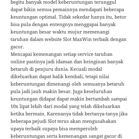
begitu banyak model keberuntungan terunggul
dapat bikin semua pemainnya mendapati beberapa
keuntungan optimal. Tidak sekedar hanya itu, betor
bisa pula dengan entengnya menggapai banyak
keuntungan besar waktu mujur memenangi
taruhan dalam website Slot MaxWin terbaik dengan
gacor.
Mencapai kemenangan setiap service taruhan
online pastinya jadi idaman dan keinginan banyak
betaruh di penjuru dunia. Kecuali modal
dikeluarkan dapat balik kembali, tetapi nilai
keberuntungan dimenangi oleh semuanya betaruh
pula jadi jauh makin besar. Juga keseluruhan
keuntungan didapat dapat makin bertambah sampai
10x lipat lebih dari modal yang telah dikeluarkan
ketika bermain. Karenanya tidak bertanya-tanya jika
beberapa pejudi Slot terus akan mengusahakan
upaya terbaik supaya bisa memperoleh
keberuntungan serta kemenangan sangat gacor di