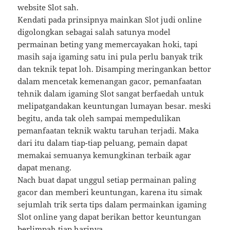
website Slot sah.
Kendati pada prinsipnya mainkan Slot judi online
digolongkan sebagai salah satunya model
permainan beting yang memercayakan hoki, tapi
masih saja igaming satu ini pula perlu banyak trik
dan teknik tepat loh. Disamping meringankan bettor
dalam mencetak kemenangan gacor, pemanfaatan
tehnik dalam igaming Slot sangat berfaedah untuk
melipatgandakan keuntungan lumayan besar. meski
begitu, anda tak oleh sampai mempedulikan
pemanfaatan teknik waktu taruhan terjadi. Maka
dari itu dalam tiap-tiap peluang, pemain dapat
memakai semuanya kemungkinan terbaik agar
dapat menang.
Nach buat dapat unggul setiap permainan paling
gacor dan memberi keuntungan, karena itu simak
sejumlah trik serta tips dalam permainkan igaming
Slot online yang dapat berikan bettor keuntungan
berlimpah tiap harinya.