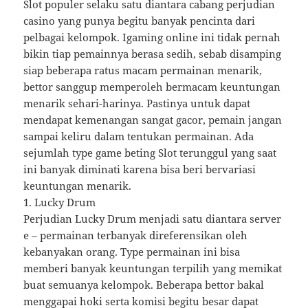
Slot populer selaku satu diantara cabang perjudian
casino yang punya begitu banyak pencinta dari
pelbagai kelompok. Igaming online ini tidak pernah
bikin tiap pemainnya berasa sedih, sebab disamping
siap beberapa ratus macam permainan menarik,
bettor sanggup memperoleh bermacam keuntungan
menarik sehari-harinya. Pastinya untuk dapat
mendapat kemenangan sangat gacor, pemain jangan
sampai keliru dalam tentukan permainan. Ada
sejumlah type game beting Slot terunggul yang saat
ini banyak diminati karena bisa beri bervariasi
keuntungan menarik.
1. Lucky Drum
Perjudian Lucky Drum menjadi satu diantara server
e – permainan terbanyak direferensikan oleh
kebanyakan orang. Type permainan ini bisa
memberi banyak keuntungan terpilih yang memikat
buat semuanya kelompok. Beberapa bettor bakal
menggapai hoki serta komisi begitu besar dapat