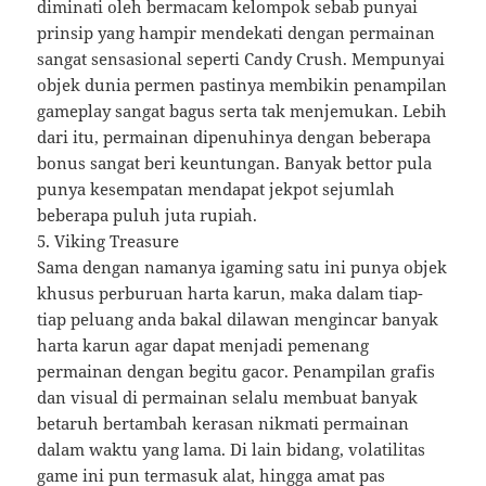
diminati oleh bermacam kelompok sebab punyai
prinsip yang hampir mendekati dengan permainan
sangat sensasional seperti Candy Crush. Mempunyai
objek dunia permen pastinya membikin penampilan
gameplay sangat bagus serta tak menjemukan. Lebih
dari itu, permainan dipenuhinya dengan beberapa
bonus sangat beri keuntungan. Banyak bettor pula
punya kesempatan mendapat jekpot sejumlah
beberapa puluh juta rupiah.
5. Viking Treasure
Sama dengan namanya igaming satu ini punya objek
khusus perburuan harta karun, maka dalam tiap-
tiap peluang anda bakal dilawan mengincar banyak
harta karun agar dapat menjadi pemenang
permainan dengan begitu gacor. Penampilan grafis
dan visual di permainan selalu membuat banyak
betaruh bertambah kerasan nikmati permainan
dalam waktu yang lama. Di lain bidang, volatilitas
game ini pun termasuk alat, hingga amat pas