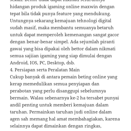
hidangan produk igaming online maxwin dengan
tepat bila tidak punya feature yang mendukung.
Untungnya sekarang kemajuan tehnologi digital
sudah masif, maka membantu semuanya betaruh
untuk dapat memperoleh kemenangan sangat gacor
dengan benar-benar simpel. Ada sejumlah piranti
gawai yang bisa dipakai oleh bettor dalam nikmati
semua sajiian igaming yang siap dimulai dengan
Android, IOS, PC, Desktop, dsb.
4. Persiapan serta Peralatan Main
Cukup banyak di antara pemain beting online yang
kerap memedulikan semua penyiapan dan
perabotan yang perlu disanggupi sebelumnya
bermain. Walau sebenarnya ke-2 ha tersabet punyai
andil penting untuk memberi kemajuan dalam
taruhan. Permainkan taruhan judi online dalam
agen sah memang hal amat membahagiakan, karena
selainnya dapat dimainkan dengan ringkas,