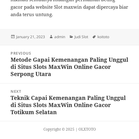
gacor pada website Slot maxwin dapat dipercaya biar
anda terus untung.
Posted
Author
Categories
Tags
January 21, 2023
admin
Judi Slot
koitoto
on
Post
PREVIOUS
navigation
Metode Gapai Kemenangan Paling Unggul
Previous
di Situs Slots MaxWin Online Gacor
post:
Serpong Utara
NEXT
Teknik Capai Kemenangan Paling Unggul
Next
di Situs Slots MaxWin Online Gacor
post:
Totikum Selatan
Copyright © 2025 |
OLXTOTO