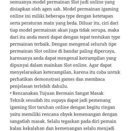
semuanya model permainan Slot judi online yang
disiapkan oleh agen sah. Model permainan igaming
online ini miliki beberapa type dengan ketetapan
serta peraturan main yang beda. Diluar itu, ciri dari
tiap model permainan akan juga tidak serupa, maka
dari itu anda mesti dapat dengan tepat tentukan type
permainan terbaik. Dengan mengenal seluruh tipe
permainan Slot online di bandar paling dipercaya,
karenanya anda dapat mengenal ketrampilan yang
dipunyai dalam mainkan Slot online. Agar dapat
menyelaraskan keterampilan, karena itu coba untuk
perhatikan demonstrasi games dan membaca
penjelasan terlebih dahulu.
• Rencanakan Tujuan Bermain Sangat Masak
Teknik sesudah itu supaya dapat jadi pemenang
igaming Slot taruhan online dengan begitu ringan
yaitu memiliki rencana obyek kemenangan dengan
sangatlah masak. Selalu tegaskan pada diri pemain
kalau kekalahan dan kemenangan selalu menjadi