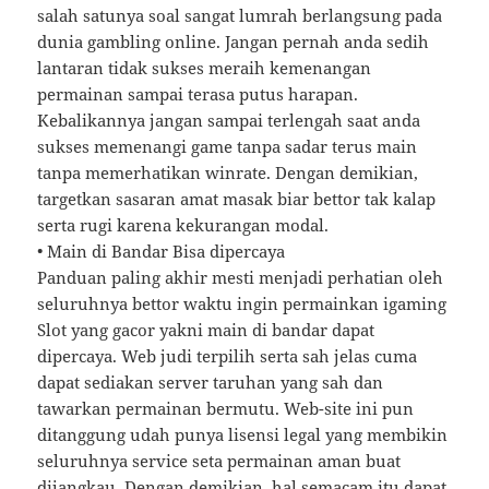
salah satunya soal sangat lumrah berlangsung pada
dunia gambling online. Jangan pernah anda sedih
lantaran tidak sukses meraih kemenangan
permainan sampai terasa putus harapan.
Kebalikannya jangan sampai terlengah saat anda
sukses memenangi game tanpa sadar terus main
tanpa memerhatikan winrate. Dengan demikian,
targetkan sasaran amat masak biar bettor tak kalap
serta rugi karena kekurangan modal.
• Main di Bandar Bisa dipercaya
Panduan paling akhir mesti menjadi perhatian oleh
seluruhnya bettor waktu ingin permainkan igaming
Slot yang gacor yakni main di bandar dapat
dipercaya. Web judi terpilih serta sah jelas cuma
dapat sediakan server taruhan yang sah dan
tawarkan permainan bermutu. Web-site ini pun
ditanggung udah punya lisensi legal yang membikin
seluruhnya service seta permainan aman buat
dijangkau. Dengan demikian, hal semacam itu dapat