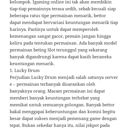
kelompok. Igaming online ini tak akan membikin
tiap-tiap pemainnya terasa sedih, sebab kecuali siap
beberapa ratus tipe permainan menarik, bettor
dapat mendapat bervariasi keuntungan menarik tiap
harinya. Pastinya untuk dapat memperoleh
kemenangan sangat gacor, pemain jangan hingga
keliru pada tentukan permainan. Ada banyak model
permainan beting Slot terunggul yang sekarang
banyak digandrungi karena dapat kasih beraneka
keuntungan menarik.
1. Lucky Drum
Perjudian Lucky Drum menjadi salah satunya server
e – permainan terbanyak disarankan oleh
banyaknya orang. Macam permainan ini dapat
memberi banyak keuntungan terhebat yang
memikat untuk semuanya golongan. Banyak bettor
bakal menggapai keberuntungan dan komisi begitu
besar dapat sukses menjadi pemenang game dengan
tepat. Bukan sekedar hanya itu, nilai jekpot pada