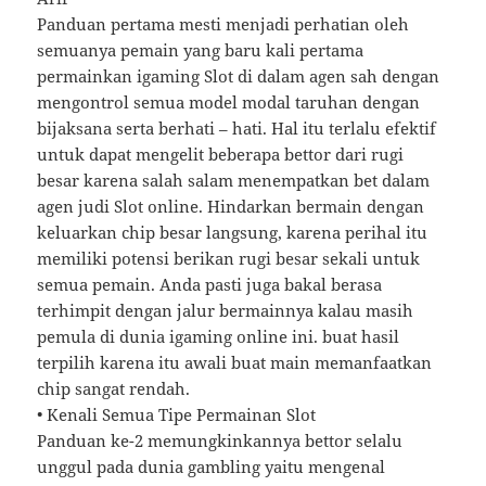
Panduan pertama mesti menjadi perhatian oleh
semuanya pemain yang baru kali pertama
permainkan igaming Slot di dalam agen sah dengan
mengontrol semua model modal taruhan dengan
bijaksana serta berhati – hati. Hal itu terlalu efektif
untuk dapat mengelit beberapa bettor dari rugi
besar karena salah salam menempatkan bet dalam
agen judi Slot online. Hindarkan bermain dengan
keluarkan chip besar langsung, karena perihal itu
memiliki potensi berikan rugi besar sekali untuk
semua pemain. Anda pasti juga bakal berasa
terhimpit dengan jalur bermainnya kalau masih
pemula di dunia igaming online ini. buat hasil
terpilih karena itu awali buat main memanfaatkan
chip sangat rendah.
• Kenali Semua Tipe Permainan Slot
Panduan ke-2 memungkinkannya bettor selalu
unggul pada dunia gambling yaitu mengenal