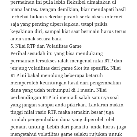
permainan ini pula lebih fleksibel dimainkan di
mana lantas. Dengan demikian, biar mendapati hasil
terhebat bukan sekedar piranti serta akses internet
saja yang penting dipersiapkan, tetapi psikis,
keyakinan diri, sampai kiat saat bermain harus terus
anda simak secara baik.
5. Nilai RTP dan Volatilitas Game
Perihal sesudah itu yang bisa mendukung
permainan tersukses ialah mengenal nilai RTP dan
jenjang volatilitas dari game Slot itu spesifik. Nilai
RTP ini bakal menolong beberapa betaruh
memperoleh keuntungan hasil dari pengembalian
dana yang udah terkumpul di 1 mesin. Nilai
perbandingan RTP ini menjadi salah satunya soal
yang jangan sampai anda pikirkan. Lantaran makin
tinggi nilai rasio RTP, maka semakin besar juga
jumlah pengembalian dana yang diperoleh oleh
pemain untung. Lebih dari pada itu, anda harus juga
mengetahui volatilitas game selaku rujukan untuk