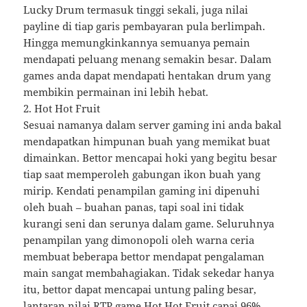
Lucky Drum termasuk tinggi sekali, juga nilai
payline di tiap garis pembayaran pula berlimpah.
Hingga memungkinkannya semuanya pemain
mendapati peluang menang semakin besar. Dalam
games anda dapat mendapati hentakan drum yang
membikin permainan ini lebih hebat.
2. Hot Hot Fruit
Sesuai namanya dalam server gaming ini anda bakal
mendapatkan himpunan buah yang memikat buat
dimainkan. Bettor mencapai hoki yang begitu besar
tiap saat memperoleh gabungan ikon buah yang
mirip. Kendati penampilan gaming ini dipenuhi
oleh buah – buahan panas, tapi soal ini tidak
kurangi seni dan serunya dalam game. Seluruhnya
penampilan yang dimonopoli oleh warna ceria
membuat beberapa bettor mendapat pengalaman
main sangat membahagiakan. Tidak sekedar hanya
itu, bettor dapat mencapai untung paling besar,
lantaran nilai RTP game Hot Hot Fruit capai 96%