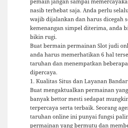
pemain jangan sampai memercayaka
nasib terhebat saja. Anda perlu sel
wajib dijalankan dan harus dicegah s
kemenangan simpel diterima, anda b
bikin rugi.
Buat bermain permainan Slot judi on
anda harus memerhatikan 6 hal ters
taruhan dan menempatkan beberapa b
dipercaya.
1. Kualitas Situs dan Layanan Bandar
Buat mengaktualkan permainan yang s
banyak bettor mesti sedapat mungk
terpercaya serta terbaik. Seorang age
taruhan online ini punyai fungsi pa
permainan yang bermutu dan member