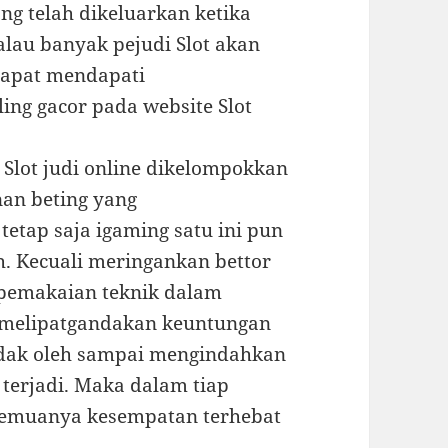
ng telah dikeluarkan ketika
alau banyak pejudi Slot akan
dapat mendapati
ng gacor pada website Slot
Slot judi online dikelompokkan
an beting yang
etap saja igaming satu ini pun
oh. Kecuali meringankan bettor
pemakaian teknik dalam
k melipatgandakan keuntungan
tidak oleh sampai mengindahkan
terjadi. Maka dalam tiap
semuanya kesempatan terhebat