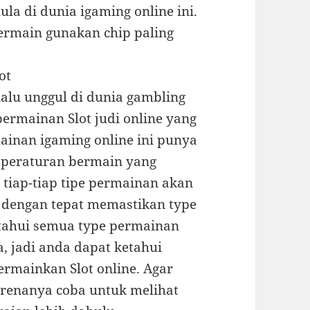
a di dunia igaming online ini.
 bermain gunakan chip paling
ot
alu unggul di dunia gambling
ermainan Slot judi online yang
ainan igaming online ini punya
 peraturan bermain yang
ri tiap-tiap tipe permainan akan
t dengan tepat memastikan type
tahui semua type permainan
a, jadi anda dapat ketahui
rmainkan Slot online. Agar
renanya coba untuk melihat