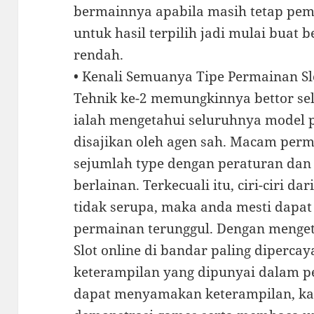
bermainnya apabila masih tetap pemul
untuk hasil terpilih jadi mulai buat
rendah.
• Kenali Semuanya Tipe Permainan Sl
Tehnik ke-2 memungkinnya bettor sel
ialah mengetahui seluruhnya model p
disajikan oleh agen sah. Macam perm
sejumlah type dengan peraturan dan
berlainan. Terkecuali itu, ciri-ciri da
tidak serupa, maka anda mesti dapa
permainan terunggul. Dengan menge
Slot online di bandar paling dipercay
keterampilan yang dipunyai dalam pe
dapat menyamakan keterampilan, ka