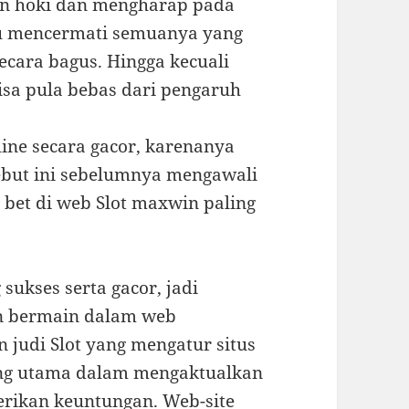
n hoki dan mengharap pada
alu mencermati semuanya yang
ecara bagus. Hingga kecuali
isa pula bebas dari pengaruh
line secara gacor, karenanya
ebut ini sebelumnya mengawali
et di web Slot maxwin paling
ukses serta gacor, jadi
in bermain dalam web
n judi Slot yang mengatur situs
ling utama dalam mengaktualkan
ikan keuntungan. Web-site