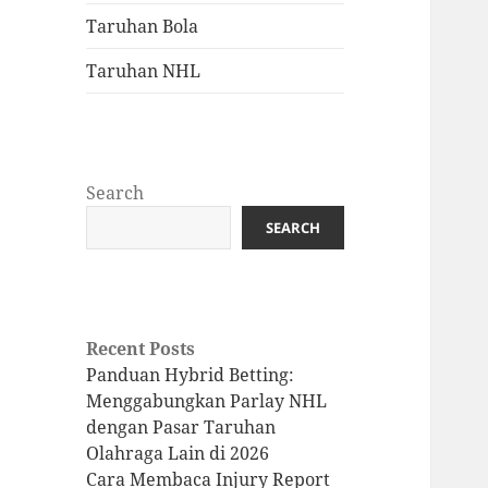
Taruhan Bola
Taruhan NHL
Search
SEARCH
Recent Posts
Panduan Hybrid Betting:
Menggabungkan Parlay NHL
dengan Pasar Taruhan
Olahraga Lain di 2026
Cara Membaca Injury Report