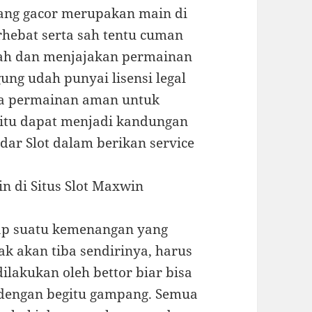
yang gacor merupakan main di
erhebat serta sah tentu cuman
sah dan menjajakan permainan
gung udah punyai lisensi legal
ta permainan aman untuk
 itu dapat menjadi kandungan
dar Slot dalam berikan service
in di Situs Slot Maxwin
ap suatu kemenangan yang
ak akan tiba sendirinya, harus
ilakukan oleh bettor biar bisa
dengan begitu gampang. Semua