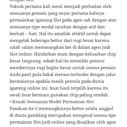
Teknik pertama kali mesti menjadi perhatian oleh
semuanya pemain yang anyar pertama kalinya
permainkan igaming Slot pada agen sah dengan atur
semuanya type modal taruhan dengan arif dan
berhati – hati. Hal itu amatlah efektif untuk dapat
mengelak beberapa bettor dari rugi besar karena
salah salam memasangkan bet di dalam agen judi
Slot online. Hindarkan main dengan keluarkan chip
besar langsung, sebab hal itu memiliki potensi
memberinya rugi begitu besar untuk semua pemain.
Anda pasti pula bakal merasa tertindas dengan jalur
bermainnya apabila masih pemula pada dunia
igaming online ini. buat hasil terpilih karena itu
awali buat bermain gunakan chip paling rendah.
• Kenali Semuanya Model Permainan Slot
Panduan ke-2 memungkinnya bettor selalu unggul
di dunia gambling merupakan mengenal semua tipe
permainan Slot judi online yang disajikan oleh agen