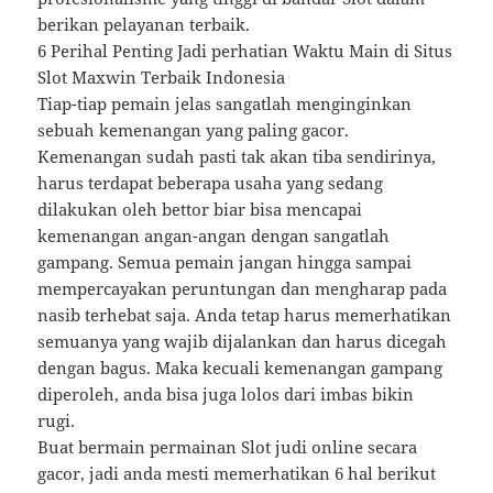
berikan pelayanan terbaik.
6 Perihal Penting Jadi perhatian Waktu Main di Situs
Slot Maxwin Terbaik Indonesia
Tiap-tiap pemain jelas sangatlah menginginkan
sebuah kemenangan yang paling gacor.
Kemenangan sudah pasti tak akan tiba sendirinya,
harus terdapat beberapa usaha yang sedang
dilakukan oleh bettor biar bisa mencapai
kemenangan angan-angan dengan sangatlah
gampang. Semua pemain jangan hingga sampai
mempercayakan peruntungan dan mengharap pada
nasib terhebat saja. Anda tetap harus memerhatikan
semuanya yang wajib dijalankan dan harus dicegah
dengan bagus. Maka kecuali kemenangan gampang
diperoleh, anda bisa juga lolos dari imbas bikin
rugi.
Buat bermain permainan Slot judi online secara
gacor, jadi anda mesti memerhatikan 6 hal berikut