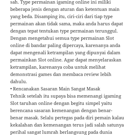
sah. Type permainan igaming online ini miliki
beberapa jenis dengan aturan dan ketentuan main
yang beda. Disamping itu, ciri-ciri dari tiap type
permainan akan tidak sama, maka anda harus dapat
dengan tepat tentukan type permainan terunggul.
Dengan mengetahui semua type permainan Slot
online di bandar paling dipercaya, karenanya anda
dapat mengenali ketrampilan yang dipunyai dalam
permainkan Slot online. Agar dapat menyelaraskan
ketrampilan, karenanya coba untuk melihat
demonstrasi games dan membaca review lebih
dahulu.
• Rencanakan Sasaran Main Sangat Masak
Tehnik setelah itu supaya bisa memenangi igaming
Slot taruhan online dengan begitu simpel yaitu
berencana sasaran kemenangan dengan benar-
benar masak. Selalu pertegas pada diri pemain kalau
kekalahan dan kemenangan terus jadi salah satunya
perihal sangat lumrah berlangsung pada dunia