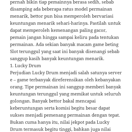
pernah bikin tiap pemainnya berasa sedih, sebab
disamping ada beberapa ratus model permainan
menarik, bettor pun bisa memperoleh bervariasi
keuntungan menarik sehari-harinya. Pastilah untuk
dapat memperoleh kemenangan paling gacor,
pemain jangan hingga sampai keliru pada tentukan
permainan. Ada sekian banyak macam game beting
Slot terunggul yang saat ini banyak disenangi sebab
sanggup kasih banyak keuntungan menarik.
1. Lucky Drum
Perjudian Lucky Drum menjadi salah satunya server
e – game terbanyak direferensikan oleh kebanyakan
orang. Tipe permainan ini sanggup memberi banyak
keuntungan terunggul yang memikat untuk seluruh
golongan. Banyak bettor bakal mencapai
keberuntungan serta komisi begitu besar dapat
sukses menjadi pemenang permainan dengan tepat.
Bukan cuma hanya itu, nilai jekpot pada Lucky
Drum termasuk begitu tinggi, bahkan juga nilai