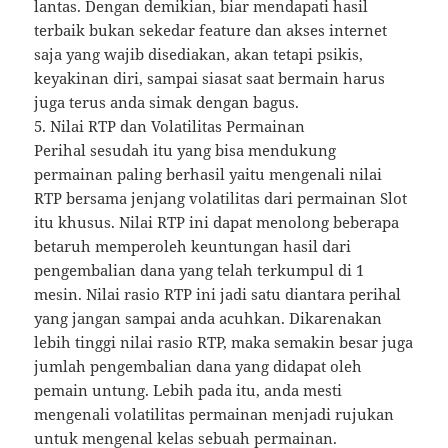
lantas. Dengan demikian, biar mendapati hasil
terbaik bukan sekedar feature dan akses internet
saja yang wajib disediakan, akan tetapi psikis,
keyakinan diri, sampai siasat saat bermain harus
juga terus anda simak dengan bagus.
5. Nilai RTP dan Volatilitas Permainan
Perihal sesudah itu yang bisa mendukung
permainan paling berhasil yaitu mengenali nilai
RTP bersama jenjang volatilitas dari permainan Slot
itu khusus. Nilai RTP ini dapat menolong beberapa
betaruh memperoleh keuntungan hasil dari
pengembalian dana yang telah terkumpul di 1
mesin. Nilai rasio RTP ini jadi satu diantara perihal
yang jangan sampai anda acuhkan. Dikarenakan
lebih tinggi nilai rasio RTP, maka semakin besar juga
jumlah pengembalian dana yang didapat oleh
pemain untung. Lebih pada itu, anda mesti
mengenali volatilitas permainan menjadi rujukan
untuk mengenal kelas sebuah permainan.