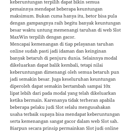
keberuntungan terpilih dapat bikin semua
pemainnya mendapat beberapa keuntungan
maksimum. Bukan cuma hanya itu, betor bisa pula
dengan gampangnya raih begitu banyak keuntungan
besar waktu untung memenangi taruhan di web Slot
MaxWin terpilih dengan gacor.
Mencapai kemenangan di tiap pelayanan taruhan
online sudah pasti jadi idaman dan keinginan
banyak betaruh di penjuru dunia. Selainnya modal
dikeluarkan dapat balik kembali, tetapi nilai
keberuntungan dimenangi oleh semua betaruh pun
jadi semakin besar. Juga keseluruhan keuntungan
diperoleh dapat semakin bertambah sampai 10x
lipat lebih dari pada modal yang telah dikeluarkan
ketika bermain. Karenanya tidak terheran apabila
beberapa pelaku judi Slot selalu mengusahakan
usaha terbaik supaya bisa mendapat keberuntungan
serta kemenangan sangat gacor dalam web Slot sah.
Biarpun secara prinsip permainkan Slot judi online