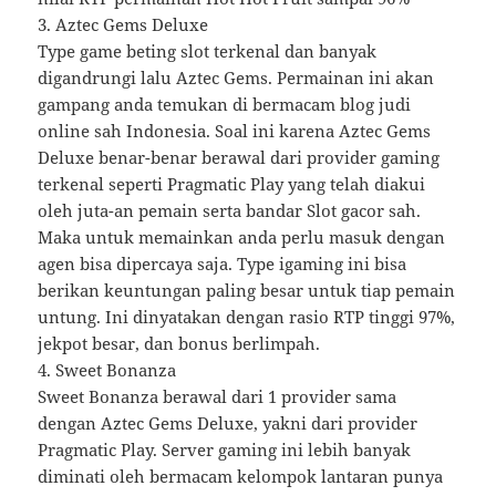
3. Aztec Gems Deluxe
Type game beting slot terkenal dan banyak
digandrungi lalu Aztec Gems. Permainan ini akan
gampang anda temukan di bermacam blog judi
online sah Indonesia. Soal ini karena Aztec Gems
Deluxe benar-benar berawal dari provider gaming
terkenal seperti Pragmatic Play yang telah diakui
oleh juta-an pemain serta bandar Slot gacor sah.
Maka untuk memainkan anda perlu masuk dengan
agen bisa dipercaya saja. Type igaming ini bisa
berikan keuntungan paling besar untuk tiap pemain
untung. Ini dinyatakan dengan rasio RTP tinggi 97%,
jekpot besar, dan bonus berlimpah.
4. Sweet Bonanza
Sweet Bonanza berawal dari 1 provider sama
dengan Aztec Gems Deluxe, yakni dari provider
Pragmatic Play. Server gaming ini lebih banyak
diminati oleh bermacam kelompok lantaran punya