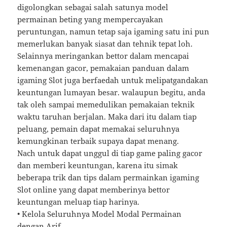
digolongkan sebagai salah satunya model
permainan beting yang mempercayakan
peruntungan, namun tetap saja igaming satu ini pun
memerlukan banyak siasat dan tehnik tepat loh.
Selainnya meringankan bettor dalam mencapai
kemenangan gacor, pemakaian panduan dalam
igaming Slot juga berfaedah untuk melipatgandakan
keuntungan lumayan besar. walaupun begitu, anda
tak oleh sampai memedulikan pemakaian teknik
waktu taruhan berjalan. Maka dari itu dalam tiap
peluang, pemain dapat memakai seluruhnya
kemungkinan terbaik supaya dapat menang.
Nach untuk dapat unggul di tiap game paling gacor
dan memberi keuntungan, karena itu simak
beberapa trik dan tips dalam permainkan igaming
Slot online yang dapat memberinya bettor
keuntungan meluap tiap harinya.
• Kelola Seluruhnya Model Modal Permainan
dengan Arif