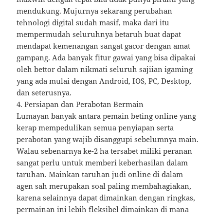
mendukung. Mujurnya sekarang perubahan
tehnologi digital sudah masif, maka dari itu
mempermudah seluruhnya betaruh buat dapat
mendapat kemenangan sangat gacor dengan amat
gampang. Ada banyak fitur gawai yang bisa dipakai
oleh bettor dalam nikmati seluruh sajiian igaming
yang ada mulai dengan Android, IOS, PC, Desktop,
dan seterusnya.
4. Persiapan dan Perabotan Bermain
Lumayan banyak antara pemain beting online yang
kerap mempedulikan semua penyiapan serta
perabotan yang wajib disanggupi sebelumnya main.
Walau sebenarnya ke-2 ha tersabet miliki peranan
sangat perlu untuk memberi keberhasilan dalam
taruhan. Mainkan taruhan judi online di dalam
agen sah merupakan soal paling membahagiakan,
karena selainnya dapat dimainkan dengan ringkas,
permainan ini lebih fleksibel dimainkan di mana