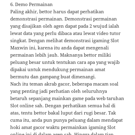
6. Demo Permainan
Paling akhir, bettor harus dapat perhatikan
demonstrasi permainan. Demonstrasi permainan
yang disajikan oleh agen dapat pada 2 wujud ialah
lewat data yang perlu dibaca atau lewat video tutor
singkat. Dengan melihat demonstrasi igaming Slot
Maxwin ini, karena itu anda dapat mengenali
permainan lebih jauh. Maknanya bettor miliki
peluang besar untuk tentukan cara apa yang wajib
dipakai untuk mendukung permainan amat
bermutu dan gampang buat dimenangi.
Nach itu teman akrab gacor, beberapa macam soal
yang penting jadi perhatian oleh seluruhnya
betaruh sepanjang mainkan game pada web taruhan
Slot online sah. Dengan perhatikan semua hal di
atas, tentu bettor bakal luput dari rugi besar. Tak
cuma itu, anda pun punya peluang dalam mendapat
hoki amat gacor waktu permainkan igaming Slot
online ini di dalam agen sah. Hingga dalam tiap