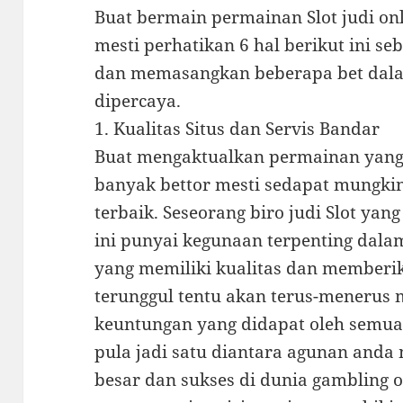
Buat bermain permainan Slot judi onl
mesti perhatikan 6 hal berikut ini 
dan memasangkan beberapa bet dala
dipercaya.
1. Kualitas Situs dan Servis Bandar
Buat mengaktualkan permainan yang 
banyak bettor mesti sedapat mungkin
terbaik. Seseorang biro judi Slot yan
ini punyai kegunaan terpenting dal
yang memiliki kualitas dan memberi
terunggul tentu akan terus-menerus
keuntungan yang didapat oleh semua
pula jadi satu diantara agunan and
besar dan sukses di dunia gambling 