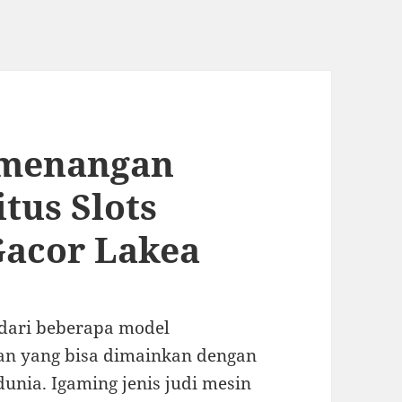
emenangan
tus Slots
acor Lakea
a dari beberapa model
an yang bisa dimainkan dengan
dunia. Igaming jenis judi mesin