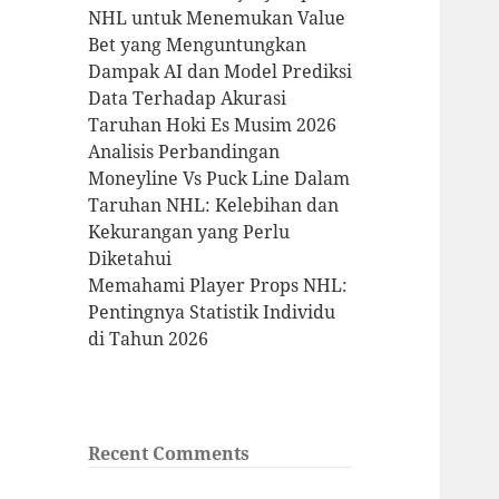
NHL untuk Menemukan Value
Bet yang Menguntungkan
Dampak AI dan Model Prediksi
Data Terhadap Akurasi
Taruhan Hoki Es Musim 2026
Analisis Perbandingan
Moneyline Vs Puck Line Dalam
Taruhan NHL: Kelebihan dan
Kekurangan yang Perlu
Diketahui
Memahami Player Props NHL:
Pentingnya Statistik Individu
di Tahun 2026
Recent Comments