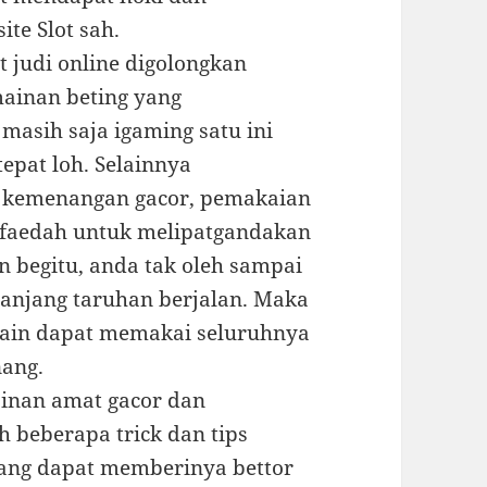
te Slot sah.
 judi online digolongkan
mainan beting yang
asih saja igaming satu ini
tepat loh. Selainnya
 kemenangan gacor, pemakaian
rfaedah untuk melipatgandakan
 begitu, anda tak oleh sampai
anjang taruhan berjalan. Maka
emain dapat memakai seluruhnya
nang.
ainan amat gacor dan
 beberapa trick dan tips
yang dapat memberinya bettor