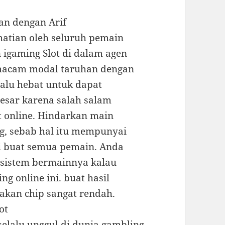
an dengan Arif
hatian oleh seluruh pemain
igaming Slot di dalam agen
macam modal taruhan dengan
erlalu hebat untuk dapat
besar karena salah salam
t online. Hindarkan main
g, sebab hal itu mempunyai
li buat semua pemain. Anda
 sistem bermainnya kalau
g online ini. buat hasil
nakan chip sangat rendah.
ot
elalu unggul di dunia gambling