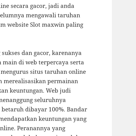
ine secara gacor, jadi anda
sebelumnya mengawali taruhan
m website Slot maxwin paling
sukses dan gacor, karenanya
 main di web terpercaya serta
g mengurus situs taruhan online
am merealisasikan permainan
kan keuntungan. Web judi
 menanggung seluruhnya
 betaruh dibayar 100%. Bandar
a mendapatkan keuntungan yang
online. Peranannya yang