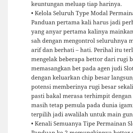
keuntungan meluap tiap harinya.
• Kelola Seluruh Type Modal Permain
Panduan pertama kali harus jadi per
yang anyar pertama kalinya mainkan 
sah dengan mengontrol seluruhnya 
arif dan berhati – hati. Perihal itu t
mengelak beberapa bettor dari rugi 
memasangkan bet pada agen judi Slo
dengan keluarkan chip besar langsun
potensi memberinya rugi besar seka
pasti bakal merasa terhimpit dengan
masih tetap pemula pada dunia igamin
terpilih jadi awalilah untuk main gu
• Kenali Semuanya Tipe Permainan Sl
Panduan ke-2 memungkinnya bettor s