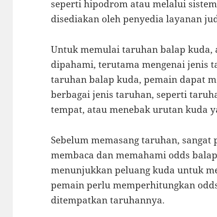
seperti hipodrom atau melalui siste
disediakan oleh penyedia layanan jud
Untuk memulai taruhan balap kuda, 
dipahami, terutama mengenai jenis t
taruhan balap kuda, pemain dapat 
berbagai jenis taruhan, seperti tar
tempat, atau menebak urutan kuda ya
Sebelum memasang taruhan, sangat 
membaca dan memahami odds balap 
menunjukkan peluang kuda untuk me
pemain perlu memperhitungkan odds
ditempatkan taruhannya.