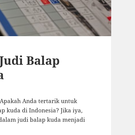
udi Balap
a
Apakah Anda tertarik untuk
p kuda di Indonesia? Jika iya,
alam judi balap kuda menjadi