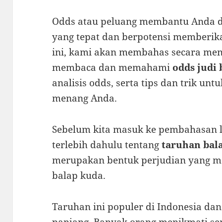
Odds atau peluang membantu Anda 
yang tepat dan berpotensi memberik
ini, kami akan membahas secara me
membaca dan memahami
odds judi
analisis odds, serta tips dan trik u
menang Anda.
Sebelum kita masuk ke pembahasan le
terlebih dahulu tentang
taruhan bal
merupakan bentuk perjudian yang me
balap kuda.
Taruhan ini populer di Indonesia dan
panjang. Banyak orang menikmati sen