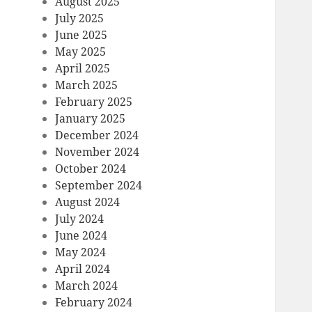
August 2025
July 2025
June 2025
May 2025
April 2025
March 2025
February 2025
January 2025
December 2024
November 2024
October 2024
September 2024
August 2024
July 2024
June 2024
May 2024
April 2024
March 2024
February 2024