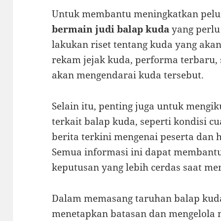
Untuk membantu meningkatkan pelu
bermain judi balap kuda
yang perlu
lakukan riset tentang kuda yang akan 
rekam jejak kuda, performa terbaru,
akan mengendarai kuda tersebut.
Selain itu, penting juga untuk meng
terkait balap kuda, seperti kondisi cua
berita terkini mengenai peserta dan
Semua informasi ini dapat memban
keputusan yang lebih cerdas saat m
Dalam memasang taruhan balap kuda,
menetapkan batasan dan mengelola m