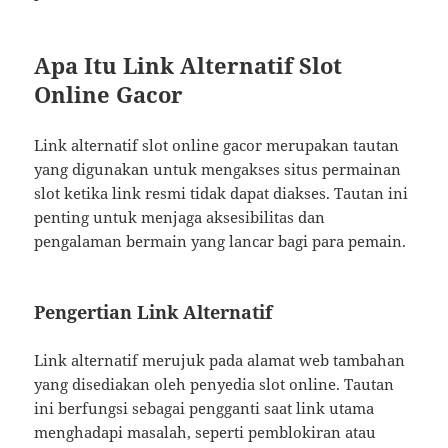
Apa Itu Link Alternatif Slot
Online Gacor
Link alternatif slot online gacor merupakan tautan
yang digunakan untuk mengakses situs permainan
slot ketika link resmi tidak dapat diakses. Tautan ini
penting untuk menjaga aksesibilitas dan
pengalaman bermain yang lancar bagi para pemain.
Pengertian Link Alternatif
Link alternatif merujuk pada alamat web tambahan
yang disediakan oleh penyedia slot online. Tautan
ini berfungsi sebagai pengganti saat link utama
menghadapi masalah, seperti pemblokiran atau