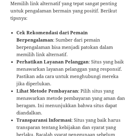
Memilih link alternatif yang tepat sangat penting
untuk pengalaman bermain yang positif. Berikut
tipsnya:
Cek Rekomendasi dari Pemain
Berpengalaman
: Sumber dari pemain
berpengalaman bisa menjadi patokan dalam
memilih link alternatif.
Perhatikan Layanan Pelanggan
: Situs yang baik
menawarkan layanan pelanggan yang responsif.
Pastikan ada cara untuk menghubungi mereka
jika diperlukan.
Lihat Metode Pembayaran
: Pilih situs yang
menawarkan metode pembayaran yang aman dan
beragam. Ini menunjukkan bahwa situs dapat
diandalkan.
Transparansi Informasi
: Situs yang baik harus
transparan tentang kebijakan dan syarat yang
berlaku. Bacalah syarat penggunaan sebelum