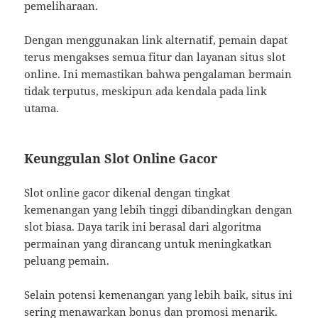
pemeliharaan.
Dengan menggunakan link alternatif, pemain dapat
terus mengakses semua fitur dan layanan situs slot
online. Ini memastikan bahwa pengalaman bermain
tidak terputus, meskipun ada kendala pada link
utama.
Keunggulan Slot Online Gacor
Slot online gacor dikenal dengan tingkat
kemenangan yang lebih tinggi dibandingkan dengan
slot biasa. Daya tarik ini berasal dari algoritma
permainan yang dirancang untuk meningkatkan
peluang pemain.
Selain potensi kemenangan yang lebih baik, situs ini
sering menawarkan bonus dan promosi menarik.