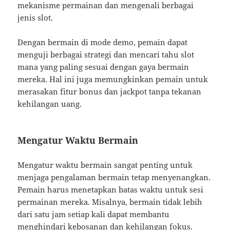
mekanisme permainan dan mengenali berbagai
jenis slot.
Dengan bermain di mode demo, pemain dapat
menguji berbagai strategi dan mencari tahu slot
mana yang paling sesuai dengan gaya bermain
mereka. Hal ini juga memungkinkan pemain untuk
merasakan fitur bonus dan jackpot tanpa tekanan
kehilangan uang.
Mengatur Waktu Bermain
Mengatur waktu bermain sangat penting untuk
menjaga pengalaman bermain tetap menyenangkan.
Pemain harus menetapkan batas waktu untuk sesi
permainan mereka. Misalnya, bermain tidak lebih
dari satu jam setiap kali dapat membantu
menghindari kebosanan dan kehilangan fokus.