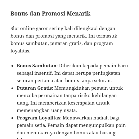
Bonus dan Promosi Menarik
Slot online gacor sering kali dilengkapi dengan
bonus dan promosi yang menarik. Ini termasuk
bonus sambutan, putaran gratis, dan program
loyalitas.
Bonus Sambutan
: Diberikan kepada pemain baru
sebagai insentif. Ini dapat berupa peningkatan
setoran pertama atau bonus tanpa setoran.
Putaran Gratis
: Memungkinkan pemain untuk
mencoba permainan tanpa risiko kehilangan
uang. Ini memberikan kesempatan untuk
memenangkan uang nyata.
Program Loyalitas
: Menawarkan hadiah bagi
pemain setia. Pemain dapat mengumpulkan poin
dan menukarnya dengan bonus atau barang