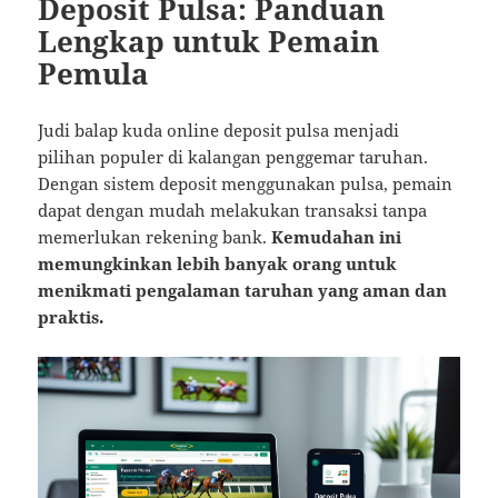
Deposit Pulsa: Panduan
Lengkap untuk Pemain
Pemula
Judi balap kuda online deposit pulsa menjadi
pilihan populer di kalangan penggemar taruhan.
Dengan sistem deposit menggunakan pulsa, pemain
dapat dengan mudah melakukan transaksi tanpa
memerlukan rekening bank.
Kemudahan ini
memungkinkan lebih banyak orang untuk
menikmati pengalaman taruhan yang aman dan
praktis.