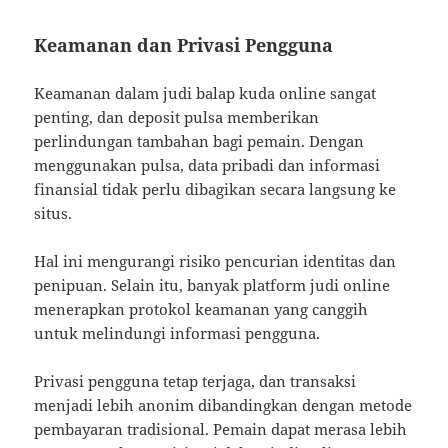
Keamanan dan Privasi Pengguna
Keamanan dalam judi balap kuda online sangat
penting, dan deposit pulsa memberikan
perlindungan tambahan bagi pemain. Dengan
menggunakan pulsa, data pribadi dan informasi
finansial tidak perlu dibagikan secara langsung ke
situs.
Hal ini mengurangi risiko pencurian identitas dan
penipuan. Selain itu, banyak platform judi online
menerapkan protokol keamanan yang canggih
untuk melindungi informasi pengguna.
Privasi pengguna tetap terjaga, dan transaksi
menjadi lebih anonim dibandingkan dengan metode
pembayaran tradisional. Pemain dapat merasa lebih