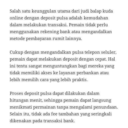
Salah satu keunggulan utama dari judi balap kuda
online dengan deposit pulsa adalah kemudahan
dalam melakukan transaksi. Pemain tidak perlu
menggunakan rekening bank atau mengandalkan
metode pembayaran rumit lainnya.
Cukup dengan mengandalkan pulsa telepon seluler,
pemain dapat melakukan deposit dengan cepat. Hal
ini tentu sangat menguntungkan bagi mereka yang
tidak memiliki akses ke layanan perbankan atau
lebih memilih cara yang lebih praktis.
Proses deposit pulsa dapat dilakukan dalam
hitungan menit, sehingga pemain dapat langsung
menikmati permainan tanpa mengalami penundaan.
Selain itu, tidak ada fee tambahan yang seringkali
dikenakan pada transaksi bank.