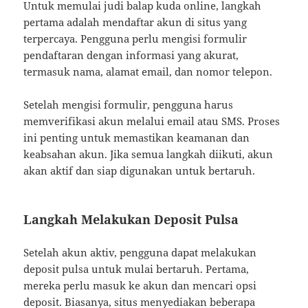
Untuk memulai judi balap kuda online, langkah
pertama adalah mendaftar akun di situs yang
terpercaya. Pengguna perlu mengisi formulir
pendaftaran dengan informasi yang akurat,
termasuk nama, alamat email, dan nomor telepon.
Setelah mengisi formulir, pengguna harus
memverifikasi akun melalui email atau SMS. Proses
ini penting untuk memastikan keamanan dan
keabsahan akun. Jika semua langkah diikuti, akun
akan aktif dan siap digunakan untuk bertaruh.
Langkah Melakukan Deposit Pulsa
Setelah akun aktiv, pengguna dapat melakukan
deposit pulsa untuk mulai bertaruh. Pertama,
mereka perlu masuk ke akun dan mencari opsi
deposit. Biasanya, situs menyediakan beberapa