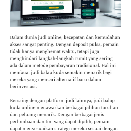
Dalam dunia judi online, kecepatan dan kemudahan
akses sangat penting. Dengan deposit pulsa, pemain
tidak hanya menghemat waktu, tetapi juga
menghindari langkah-langkah rumit yang sering
ada dalam metode pembayaran tradisional. Hal ini
membuat judi balap kuda semakin menarik bagi
mereka yang mencari alternatif baru dalam
berinvestasi.
Bersaing dengan platform judi lainnya, judi balap
kuda online menawarkan berbagai pilihan taruhan
dan peluang menarik. Dengan berbagai jenis
perlombaan dan tim yang dapat dipilih, pemain
dapat menyesuaikan strategi mereka sesuai dengan