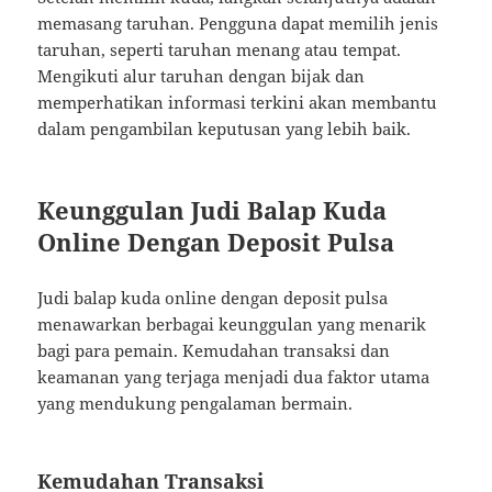
memasang taruhan. Pengguna dapat memilih jenis
taruhan, seperti taruhan menang atau tempat.
Mengikuti alur taruhan dengan bijak dan
memperhatikan informasi terkini akan membantu
dalam pengambilan keputusan yang lebih baik.
Keunggulan Judi Balap Kuda
Online Dengan Deposit Pulsa
Judi balap kuda online dengan deposit pulsa
menawarkan berbagai keunggulan yang menarik
bagi para pemain. Kemudahan transaksi dan
keamanan yang terjaga menjadi dua faktor utama
yang mendukung pengalaman bermain.
Kemudahan Transaksi