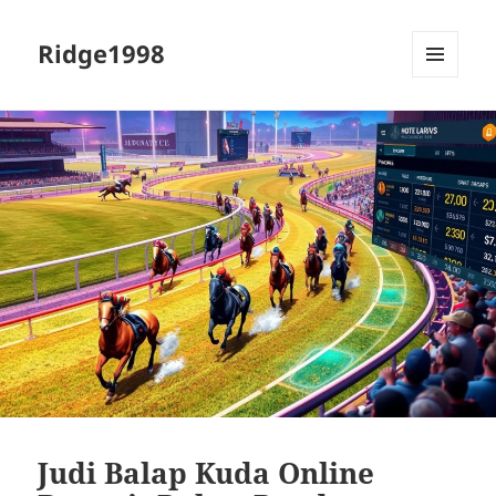
Ridge1998
MENU
AND
WIDGETS
Judi Balap Kuda Online