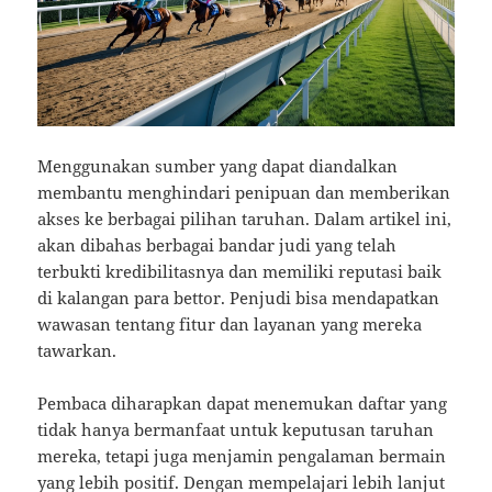
Menggunakan sumber yang dapat diandalkan
membantu menghindari penipuan dan memberikan
akses ke berbagai pilihan taruhan. Dalam artikel ini,
akan dibahas berbagai bandar judi yang telah
terbukti kredibilitasnya dan memiliki reputasi baik
di kalangan para bettor. Penjudi bisa mendapatkan
wawasan tentang fitur dan layanan yang mereka
tawarkan.
Pembaca diharapkan dapat menemukan daftar yang
tidak hanya bermanfaat untuk keputusan taruhan
mereka, tetapi juga menjamin pengalaman bermain
yang lebih positif. Dengan mempelajari lebih lanjut