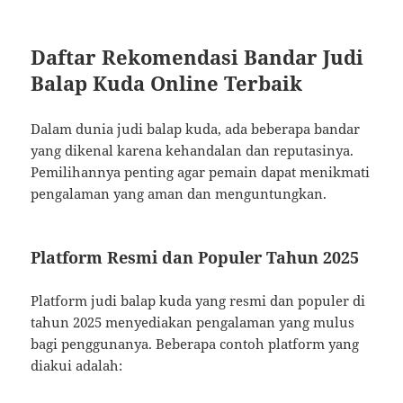
Daftar Rekomendasi Bandar Judi
Balap Kuda Online Terbaik
Dalam dunia judi balap kuda, ada beberapa bandar
yang dikenal karena kehandalan dan reputasinya.
Pemilihannya penting agar pemain dapat menikmati
pengalaman yang aman dan menguntungkan.
Platform Resmi dan Populer Tahun 2025
Platform judi balap kuda yang resmi dan populer di
tahun 2025 menyediakan pengalaman yang mulus
bagi penggunanya. Beberapa contoh platform yang
diakui adalah: