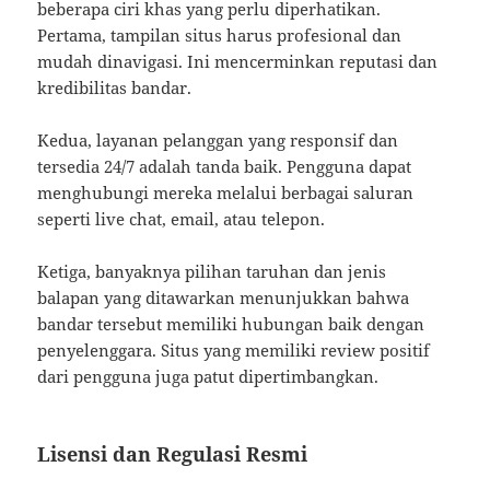
beberapa ciri khas yang perlu diperhatikan.
Pertama, tampilan situs harus profesional dan
mudah dinavigasi. Ini mencerminkan reputasi dan
kredibilitas bandar.
Kedua, layanan pelanggan yang responsif dan
tersedia 24/7 adalah tanda baik. Pengguna dapat
menghubungi mereka melalui berbagai saluran
seperti live chat, email, atau telepon.
Ketiga, banyaknya pilihan taruhan dan jenis
balapan yang ditawarkan menunjukkan bahwa
bandar tersebut memiliki hubungan baik dengan
penyelenggara. Situs yang memiliki review positif
dari pengguna juga patut dipertimbangkan.
Lisensi dan Regulasi Resmi