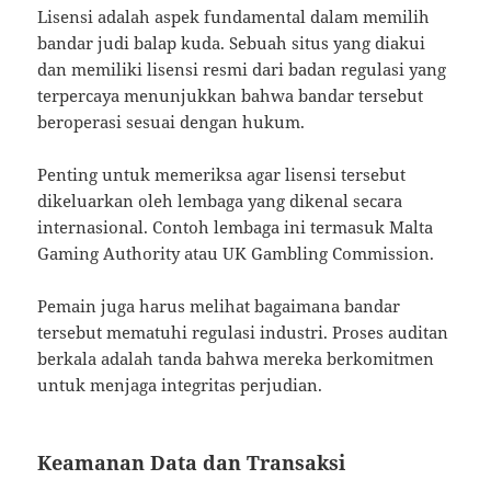
Lisensi adalah aspek fundamental dalam memilih
bandar judi balap kuda. Sebuah situs yang diakui
dan memiliki lisensi resmi dari badan regulasi yang
terpercaya menunjukkan bahwa bandar tersebut
beroperasi sesuai dengan hukum.
Penting untuk memeriksa agar lisensi tersebut
dikeluarkan oleh lembaga yang dikenal secara
internasional. Contoh lembaga ini termasuk Malta
Gaming Authority atau UK Gambling Commission.
Pemain juga harus melihat bagaimana bandar
tersebut mematuhi regulasi industri. Proses auditan
berkala adalah tanda bahwa mereka berkomitmen
untuk menjaga integritas perjudian.
Keamanan Data dan Transaksi