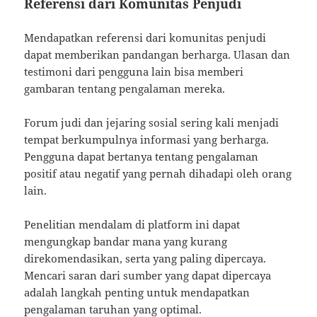
Referensi dari Komunitas Penjudi
Mendapatkan referensi dari komunitas penjudi
dapat memberikan pandangan berharga. Ulasan dan
testimoni dari pengguna lain bisa memberi
gambaran tentang pengalaman mereka.
Forum judi dan jejaring sosial sering kali menjadi
tempat berkumpulnya informasi yang berharga.
Pengguna dapat bertanya tentang pengalaman
positif atau negatif yang pernah dihadapi oleh orang
lain.
Penelitian mendalam di platform ini dapat
mengungkap bandar mana yang kurang
direkomendasikan, serta yang paling dipercaya.
Mencari saran dari sumber yang dapat dipercaya
adalah langkah penting untuk mendapatkan
pengalaman taruhan yang optimal.