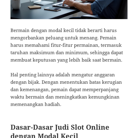
Bermain dengan modal kecil tidak berarti harus
mengorbankan peluang untuk menang. Pemain
harus memahami fitur-fitur permainan, termasuk
taruhan maksimum dan minimum, sehingga dapat
membuat keputusan yang lebih baik saat bermain.
Hal penting lainnya adalah mengatur anggaran
dengan bijak. Dengan menentukan batas kerugian
dan kemenangan, pemain dapat memperpanjang
waktu bermain dan meningkatkan kemungkinan
memenangkan hadiah.
Dasar-Dasar Judi Slot Online
dengan Modal Kecil