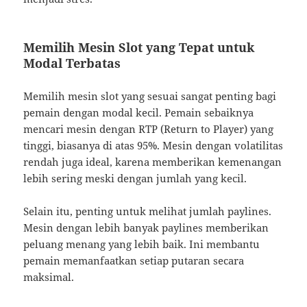
Memilih Mesin Slot yang Tepat untuk
Modal Terbatas
Memilih mesin slot yang sesuai sangat penting bagi
pemain dengan modal kecil. Pemain sebaiknya
mencari mesin dengan RTP (Return to Player) yang
tinggi, biasanya di atas 95%. Mesin dengan volatilitas
rendah juga ideal, karena memberikan kemenangan
lebih sering meski dengan jumlah yang kecil.
Selain itu, penting untuk melihat jumlah paylines.
Mesin dengan lebih banyak paylines memberikan
peluang menang yang lebih baik. Ini membantu
pemain memanfaatkan setiap putaran secara
maksimal.