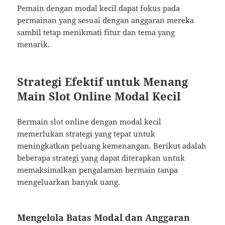
Pemain dengan modal kecil dapat fokus pada
permainan yang sesuai dengan anggaran mereka
sambil tetap menikmati fitur dan tema yang
menarik.
Strategi Efektif untuk Menang
Main Slot Online Modal Kecil
Bermain slot online dengan modal kecil
memerlukan strategi yang tepat untuk
meningkatkan peluang kemenangan. Berikut adalah
beberapa strategi yang dapat diterapkan untuk
memaksimalkan pengalaman bermain tanpa
mengeluarkan banyak uang.
Mengelola Batas Modal dan Anggaran