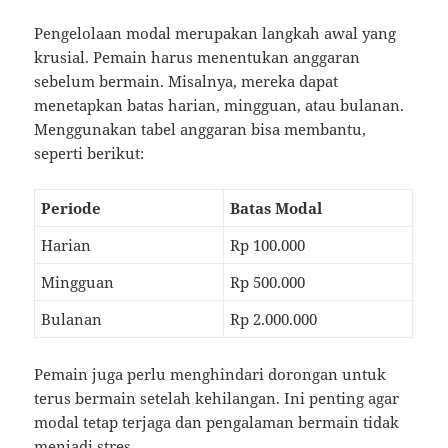
Pengelolaan modal merupakan langkah awal yang
krusial. Pemain harus menentukan anggaran
sebelum bermain. Misalnya, mereka dapat
menetapkan batas harian, mingguan, atau bulanan.
Menggunakan tabel anggaran bisa membantu,
seperti berikut:
Periode
Batas Modal
Harian
Rp 100.000
Mingguan
Rp 500.000
Bulanan
Rp 2.000.000
Pemain juga perlu menghindari dorongan untuk
terus bermain setelah kehilangan. Ini penting agar
modal tetap terjaga dan pengalaman bermain tidak
menjadi stres.