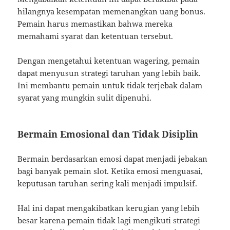
hilangnya kesempatan memenangkan uang bonus.
Pemain harus memastikan bahwa mereka
memahami syarat dan ketentuan tersebut.
Dengan mengetahui ketentuan wagering, pemain
dapat menyusun strategi taruhan yang lebih baik.
Ini membantu pemain untuk tidak terjebak dalam
syarat yang mungkin sulit dipenuhi.
Bermain Emosional dan Tidak Disiplin
Bermain berdasarkan emosi dapat menjadi jebakan
bagi banyak pemain slot. Ketika emosi menguasai,
keputusan taruhan sering kali menjadi impulsif.
Hal ini dapat mengakibatkan kerugian yang lebih
besar karena pemain tidak lagi mengikuti strategi