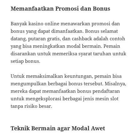
Memanfaatkan Promosi dan Bonus
Banyak kasino online menawarkan promosi dan
bonus yang dapat dimanfaatkan. Bonus selamat
datang, putaran gratis, dan cashback adalah contoh
yang bisa meningkatkan modal bermain. Pemain
disarankan untuk memeriksa syarat taruhan untuk
setiap bonus.
Untuk memaksimalkan keuntungan, pemain bisa
mengumpulkan berbagai bonus tersebut. Misalnya,
mereka dapat memanfaatkan bonus pendaftaran
untuk mengeksplorasi berbagai jenis mesin slot
tanpa risiko besar.
Teknik Bermain agar Modal Awet