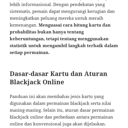
lebih informasional. Dengan pendekatan yang
sistematis, pemain dapat mengurangi kerugian dan
meningkatkan peluang mereka untuk meraih
kemenangan.
Menguasai cara hitung kartu dan
probabilitas bukan hanya tentang
keberuntungan, tetapi tentang menggunakan
statistik untuk mengambil langkah terbaik dalam
setiap permainan.
Dasar-dasar Kartu dan Aturan
Blackjack Online
Panduan ini akan membahas jenis kartu yang
digunakan dalam permainan blackjack serta nilai
masing-masing. Selain itu, aturan dasar permainan
blackjack online dan perbedaan antara permainan
online dan konvensional juga akan dijelaskan.