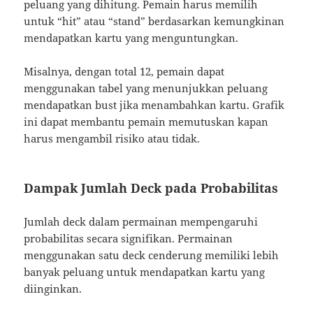
peluang yang dihitung. Pemain harus memilih
untuk “hit” atau “stand” berdasarkan kemungkinan
mendapatkan kartu yang menguntungkan.
Misalnya, dengan total 12, pemain dapat
menggunakan tabel yang menunjukkan peluang
mendapatkan bust jika menambahkan kartu. Grafik
ini dapat membantu pemain memutuskan kapan
harus mengambil risiko atau tidak.
Dampak Jumlah Deck pada Probabilitas
Jumlah deck dalam permainan mempengaruhi
probabilitas secara signifikan. Permainan
menggunakan satu deck cenderung memiliki lebih
banyak peluang untuk mendapatkan kartu yang
diinginkan.