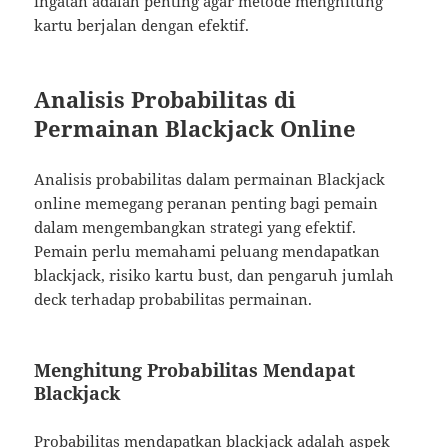
ingatan adalah penting agar metode menghitung
kartu berjalan dengan efektif.
Analisis Probabilitas di
Permainan Blackjack Online
Analisis probabilitas dalam permainan Blackjack
online memegang peranan penting bagi pemain
dalam mengembangkan strategi yang efektif.
Pemain perlu memahami peluang mendapatkan
blackjack, risiko kartu bust, dan pengaruh jumlah
deck terhadap probabilitas permainan.
Menghitung Probabilitas Mendapat
Blackjack
Probabilitas mendapatkan blackjack adalah aspek