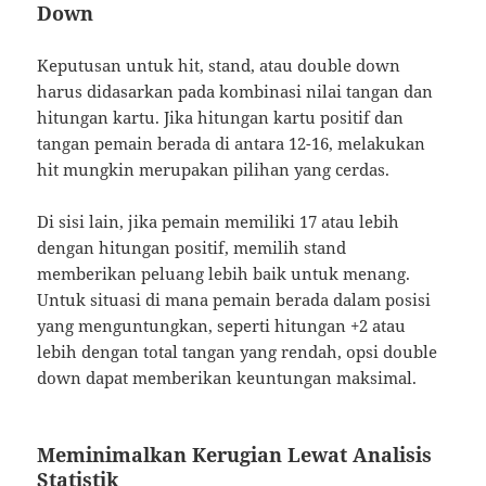
Down
Keputusan untuk hit, stand, atau double down
harus didasarkan pada kombinasi nilai tangan dan
hitungan kartu. Jika hitungan kartu positif dan
tangan pemain berada di antara 12-16, melakukan
hit mungkin merupakan pilihan yang cerdas.
Di sisi lain, jika pemain memiliki 17 atau lebih
dengan hitungan positif, memilih stand
memberikan peluang lebih baik untuk menang.
Untuk situasi di mana pemain berada dalam posisi
yang menguntungkan, seperti hitungan +2 atau
lebih dengan total tangan yang rendah, opsi double
down dapat memberikan keuntungan maksimal.
Meminimalkan Kerugian Lewat Analisis
Statistik