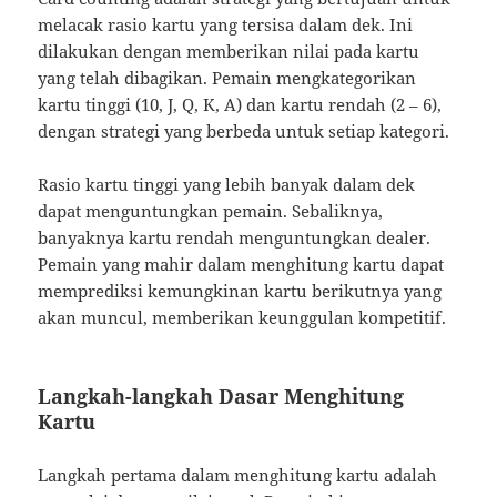
melacak rasio kartu yang tersisa dalam dek. Ini
dilakukan dengan memberikan nilai pada kartu
yang telah dibagikan. Pemain mengkategorikan
kartu tinggi (10, J, Q, K, A) dan kartu rendah (2 – 6),
dengan strategi yang berbeda untuk setiap kategori.
Rasio kartu tinggi yang lebih banyak dalam dek
dapat menguntungkan pemain. Sebaliknya,
banyaknya kartu rendah menguntungkan dealer.
Pemain yang mahir dalam menghitung kartu dapat
memprediksi kemungkinan kartu berikutnya yang
akan muncul, memberikan keunggulan kompetitif.
Langkah-langkah Dasar Menghitung
Kartu
Langkah pertama dalam menghitung kartu adalah