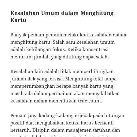
Kesalahan Umum dalam Menghitung
Kartu
Banyak pemain pemula melakukan kesalahan dalam
menghitung kartu. Salah satu kesalahan umum
adalah kehilangan fokus. Ketika konsentrasi
menurun, jumlah yang dihitung dapat salah.
Kesalahan lain adalah tidak memperhitungkan
jumlah dek yang tersisa. Menghitung total tanpa
mempertimbangkan berapa banyak kartu yang
masih ada dalam permainan akan mengakibatkan
kesalahan dalam menentukan true count.
Pemain juga kadang-kadang terjebak pada hitungan
positif dan mengabaikan ketika harus berhenti
bertaruh. Disiplin dalam manajemen taruhan dan