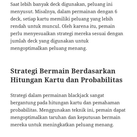
Saat lebih banyak deck digunakan, peluang ini
menyusut. Misalnya, dalam permainan dengan 6
deck, setiap kartu memiliki peluang yang lebih
rendah untuk muncul. Oleh karena itu, pemain
perlu menyesuaikan strategi mereka sesuai dengan
jumlah deck yang digunakan untuk
mengoptimalkan peluang menang.
Strategi Bermain Berdasarkan
Hitungan Kartu dan Probabilitas
Strategi dalam permainan blackjack sangat
bergantung pada hitungan kartu dan pemahaman
probabilitas. Menggunakan teknik ini, pemain dapat
mengoptimalkan taruhan dan keputusan bermain
mereka untuk meningkatkan peluang menang.