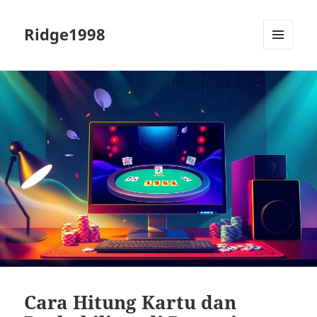
Ridge1998
MENU
AND
WIDGETS
Cara Hitung Kartu dan