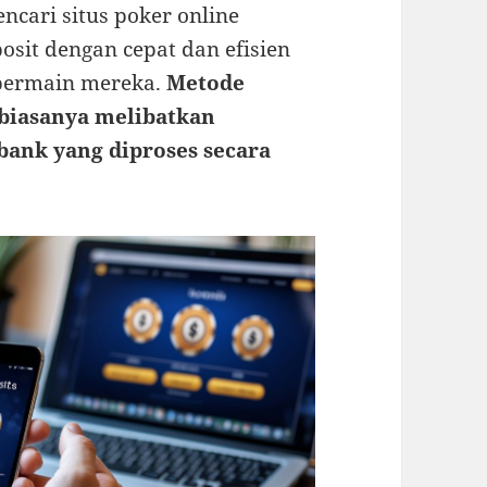
ncari situs poker online
sit dengan cepat dan efisien
bermain mereka.
Metode
 biasanya melibatkan
bank yang diproses secara