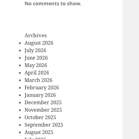
No comments to show.
Archives
August 2026
July 2026
June 2026
May 2026
April 2026
March 2026
February 2026
January 2026
December 2025
November 2025
October 2025
September 2025
August 2025