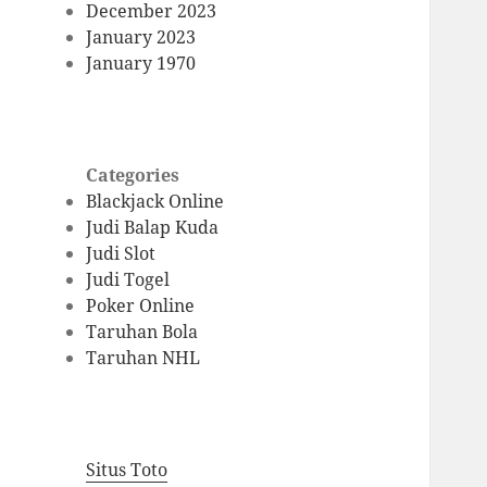
December 2023
January 2023
January 1970
Categories
Blackjack Online
Judi Balap Kuda
Judi Slot
Judi Togel
Poker Online
Taruhan Bola
Taruhan NHL
Situs Toto