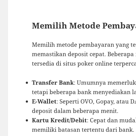
Memilih Metode Pembaya
Memilih metode pembayaran yang tep
memastikan deposit cepat. Beberap
tersedia di situs poker online terperc
Transfer Bank
: Umumnya memerluka
tetapi beberapa bank menyediakan l
E-Wallet
: Seperti OVO, Gopay, atau
deposit dalam beberapa menit.
Kartu Kredit/Debit
: Cepat dan muda
memiliki batasan tertentu dari bank.