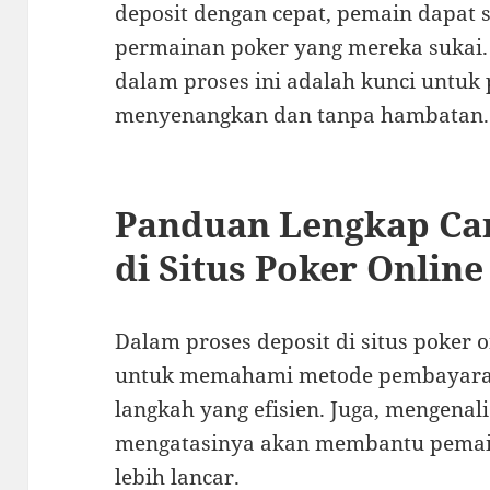
deposit dengan cepat, pemain dapat
permainan poker yang mereka sukai
dalam proses ini adalah kunci untu
menyenangkan dan tanpa hambatan.
Panduan Lengkap Car
di Situs Poker Onlin
Dalam proses deposit di situs poker 
untuk memahami metode pembayaran
langkah yang efisien. Juga, mengena
mengatasinya akan membantu pemai
lebih lancar.