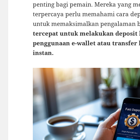
penting bagi pemain. Mereka yang me
terpercaya perlu memahami cara depo
untuk memaksimalkan pengalaman 
tercepat untuk melakukan deposit
penggunaan e-wallet atau transfer 
instan.