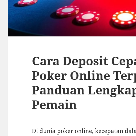
Cara Deposit Cepa
Poker Online Ter
Panduan Lengka
Pemain
Di dunia poker online, kecepatan dal