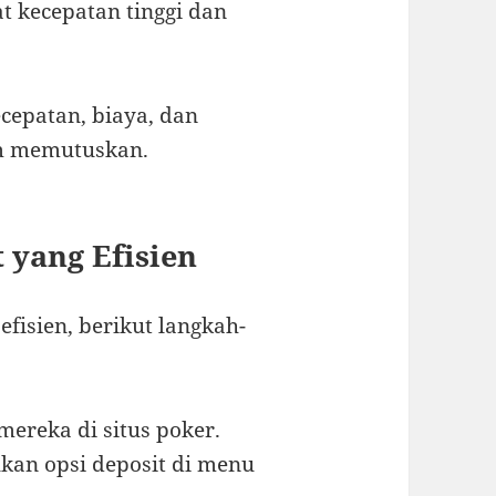
t kecepatan tinggi dan
epatan, biaya, dan
um memutuskan.
 yang Efisien
efisien, berikut langkah-
ereka di situs poker.
kan opsi deposit di menu