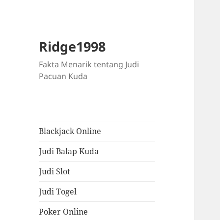
Ridge1998
Fakta Menarik tentang Judi
Pacuan Kuda
Blackjack Online
Judi Balap Kuda
Judi Slot
Judi Togel
Poker Online