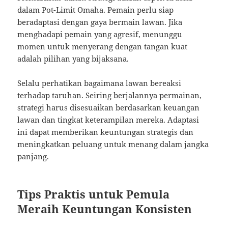
dalam Pot-Limit Omaha. Pemain perlu siap
beradaptasi dengan gaya bermain lawan. Jika
menghadapi pemain yang agresif, menunggu
momen untuk menyerang dengan tangan kuat
adalah pilihan yang bijaksana.
Selalu perhatikan bagaimana lawan bereaksi
terhadap taruhan. Seiring berjalannya permainan,
strategi harus disesuaikan berdasarkan keuangan
lawan dan tingkat keterampilan mereka. Adaptasi
ini dapat memberikan keuntungan strategis dan
meningkatkan peluang untuk menang dalam jangka
panjang.
Tips Praktis untuk Pemula
Meraih Keuntungan Konsisten