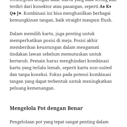
terdiri dari konektor atau pasangan, seperti
A♠ K♦
Q♣ J♥
. Kombinasi ini bisa menghasilkan berbagai
kemungkinan tangan, baik straight maupun flush.
Dalam memilih kartu, juga penting untuk
memperhatikan posisi di meja. Posisi akhir
memberikan keuntungan dalam mengamati
tindakan lawan sebelum memutuskan untuk
bertaruh. Pemain harus menghindari kombinasi
kartu yang terlalu lemah, seperti kartu non-suited
dan tanpa koneksi. Fokus pada potensi kombinasi
tangan yang dapat terbentuk untuk meningkatkan
peluang kemenangan.
Mengelola Pot dengan Benar
Pengelolaan pot yang tepat sangat penting dalam