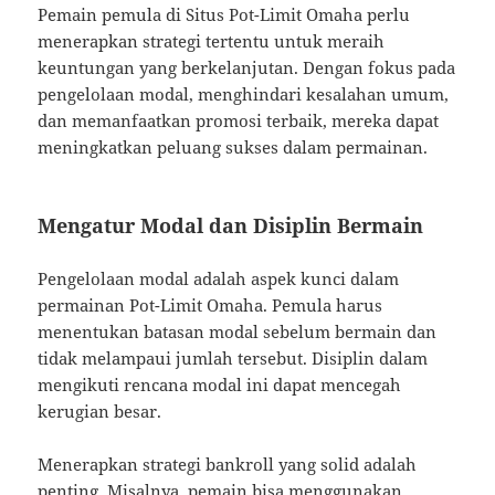
Pemain pemula di Situs Pot-Limit Omaha perlu
menerapkan strategi tertentu untuk meraih
keuntungan yang berkelanjutan. Dengan fokus pada
pengelolaan modal, menghindari kesalahan umum,
dan memanfaatkan promosi terbaik, mereka dapat
meningkatkan peluang sukses dalam permainan.
Mengatur Modal dan Disiplin Bermain
Pengelolaan modal adalah aspek kunci dalam
permainan Pot-Limit Omaha. Pemula harus
menentukan batasan modal sebelum bermain dan
tidak melampaui jumlah tersebut. Disiplin dalam
mengikuti rencana modal ini dapat mencegah
kerugian besar.
Menerapkan strategi bankroll yang solid adalah
penting. Misalnya, pemain bisa menggunakan