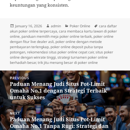
keuntungan yang konsisten.
Posted
Author
Categories
Tags
January 16, 2026
admin
Poker Online
cara daftar
on
akun poker online terpercaya
,
cara membaca kartu lawan di poker
online
,
panduan memilih meja poker online terbaik
,
poker online
dengan fitur live dealer asli
,
poker online dengan metode
pembayaran terlengkap
,
poker online deposit pulsa tanpa
potongan
,
rekomendasi situs poker online cepat cair
,
situs poker
online dengan winrate tinggi
,
strategi turnamen poker online
berhadiah besar
,
trik jitu menang besar di poker online
Post
PREVIOUS
navigation
Paduan Menang Judi Situs Pot-Limit
Previous
Omaha No.1 dengan Strategi Terbaik
post:
untuk Sukses
NEXT
Paduan Menang Judi Situs Pot-Limit
Next
Omaha No.1 Tanpa Rugi: Strategi dan
post: