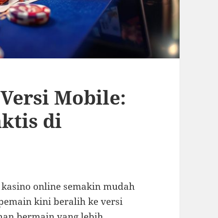
Versi Mobile:
ktis di
an kasino online semakin mudah
pemain kini beralih ke versi
an bermain yang lebih