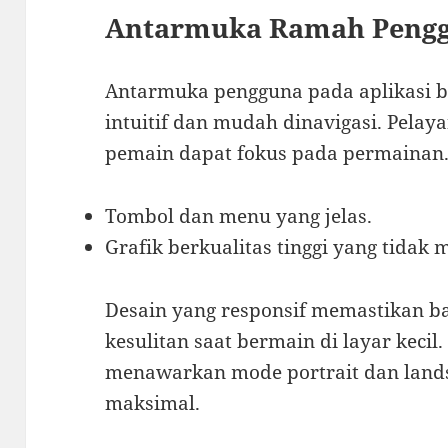
Antarmuka Ramah Pengg
Antarmuka pengguna pada aplikasi b
intuitif dan mudah dinavigasi. Pelay
pemain dapat fokus pada permainan
Tombol dan menu yang jelas.
Grafik berkualitas tinggi yang tidak
Desain yang responsif memastikan b
kesulitan saat bermain di layar kecil
menawarkan mode portrait dan land
maksimal.