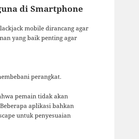
una di Smartphone
lackjack mobile dirancang agar
anan yang baik penting agar
.
 membebani perangkat.
ahwa pemain tidak akan
. Beberapa aplikasi bahkan
scape untuk penyesuaian