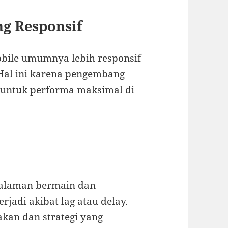
g Responsif
obile umumnya lebih responsif
 Hal ini karena pengembang
 untuk performa maksimal di
galaman bermain dan
rjadi akibat lag atau delay.
kan dan strategi yang