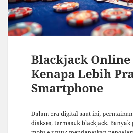
Blackjack Online 
Kenapa Lebih Pra
Smartphone
Dalam era digital saat ini, permain
diakses, termasuk blackjack. Banyak 
mobile untuk mendapatkan pengalam