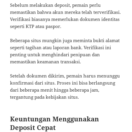
Sebelum melakukan deposit, pemain perlu
memastikan bahwa akun mereka telah terverifikasi.
Verifikasi biasanya memerlukan dokumen identitas
seperti KTP atau paspor.
Beberapa situs mungkin juga meminta bukti alamat
seperti tagihan atau laporan bank. Verifikasi ini
penting untuk menghindari penipuan dan
memastikan keamanan transaksi.
Setelah dokumen dikirim, pemain harus menunggu
konfirmasi dari situs. Proses ini bisa berlangsung
dari beberapa menit hingga beberapa jam,
tergantung pada kebijakan situs.
Keuntungan Menggunakan
Deposit Cepat