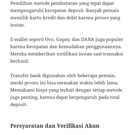
Pemilihan metode pembayaran yang tepat dapat
mempengaruhi kecepatan deposit. Banyak pemain
memilih kartu kredit dan debit karena proses yang
instan.
E-wallet seperti Ovo, Gopay, dan DANA juga populer
karena kecepatan dan kemudahan penggunaannya.
Mereka memberikan notifikasi instan saat transaksi
berhasil.
Transfer bank digunakan oleh beberapa pemain,
meski proses ini bisa memakan waktu lebih lama.
Memahami biaya yang terkait dengan setiap metode
juga penting, karena dapat berpengaruh pada total
deposit.
Persyaratan dan Verifikasi Akun