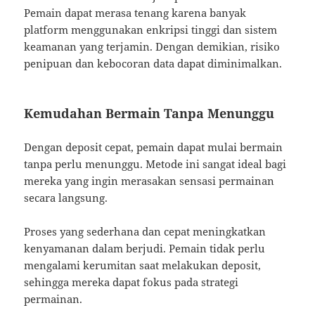
Pemain dapat merasa tenang karena banyak
platform menggunakan enkripsi tinggi dan sistem
keamanan yang terjamin. Dengan demikian, risiko
penipuan dan kebocoran data dapat diminimalkan.
Kemudahan Bermain Tanpa Menunggu
Dengan deposit cepat, pemain dapat mulai bermain
tanpa perlu menunggu. Metode ini sangat ideal bagi
mereka yang ingin merasakan sensasi permainan
secara langsung.
Proses yang sederhana dan cepat meningkatkan
kenyamanan dalam berjudi. Pemain tidak perlu
mengalami kerumitan saat melakukan deposit,
sehingga mereka dapat fokus pada strategi
permainan.