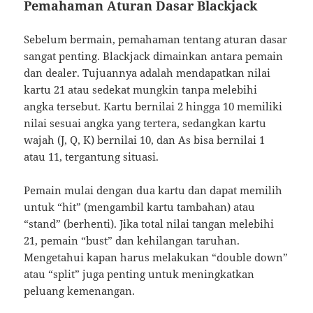
Pemahaman Aturan Dasar Blackjack
Sebelum bermain, pemahaman tentang aturan dasar
sangat penting. Blackjack dimainkan antara pemain
dan dealer. Tujuannya adalah mendapatkan nilai
kartu 21 atau sedekat mungkin tanpa melebihi
angka tersebut. Kartu bernilai 2 hingga 10 memiliki
nilai sesuai angka yang tertera, sedangkan kartu
wajah (J, Q, K) bernilai 10, dan As bisa bernilai 1
atau 11, tergantung situasi.
Pemain mulai dengan dua kartu dan dapat memilih
untuk “hit” (mengambil kartu tambahan) atau
“stand” (berhenti). Jika total nilai tangan melebihi
21, pemain “bust” dan kehilangan taruhan.
Mengetahui kapan harus melakukan “double down”
atau “split” juga penting untuk meningkatkan
peluang kemenangan.