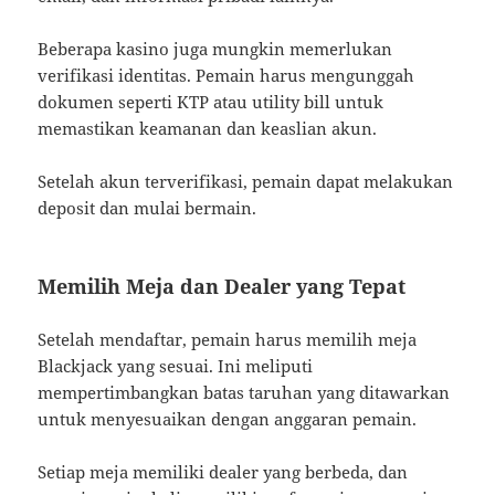
Beberapa kasino juga mungkin memerlukan
verifikasi identitas. Pemain harus mengunggah
dokumen seperti KTP atau utility bill untuk
memastikan keamanan dan keaslian akun.
Setelah akun terverifikasi, pemain dapat melakukan
deposit dan mulai bermain.
Memilih Meja dan Dealer yang Tepat
Setelah mendaftar, pemain harus memilih meja
Blackjack yang sesuai. Ini meliputi
mempertimbangkan batas taruhan yang ditawarkan
untuk menyesuaikan dengan anggaran pemain.
Setiap meja memiliki dealer yang berbeda, dan