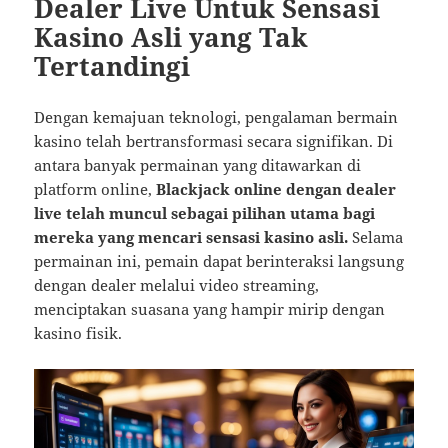
Dealer Live Untuk Sensasi
Kasino Asli yang Tak
Tertandingi
Dengan kemajuan teknologi, pengalaman bermain
kasino telah bertransformasi secara signifikan. Di
antara banyak permainan yang ditawarkan di
platform online,
Blackjack online dengan dealer
live telah muncul sebagai pilihan utama bagi
mereka yang mencari sensasi kasino asli.
Selama
permainan ini, pemain dapat berinteraksi langsung
dengan dealer melalui video streaming,
menciptakan suasana yang hampir mirip dengan
kasino fisik.