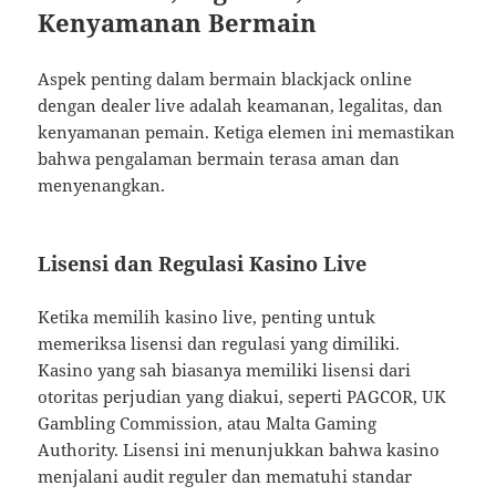
Kenyamanan Bermain
Aspek penting dalam bermain blackjack online
dengan dealer live adalah keamanan, legalitas, dan
kenyamanan pemain. Ketiga elemen ini memastikan
bahwa pengalaman bermain terasa aman dan
menyenangkan.
Lisensi dan Regulasi Kasino Live
Ketika memilih kasino live, penting untuk
memeriksa lisensi dan regulasi yang dimiliki.
Kasino yang sah biasanya memiliki lisensi dari
otoritas perjudian yang diakui, seperti PAGCOR, UK
Gambling Commission, atau Malta Gaming
Authority. Lisensi ini menunjukkan bahwa kasino
menjalani audit reguler dan mematuhi standar