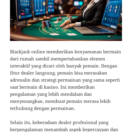
Blackjack online memberikan kenyamanan bermain
dari rumah sambil mempertahankan elemen
interaktif yang dicari oleh banyak pemain. Dengan
fitur dealer langsung, pemain bisa merasakan
adrenalin dan strategi permainan yang sama seperti
saat bermain di kasino. Ini memberikan
pengalaman yang lebih mendalam dan
menyenangkan, membuat pemain merasa lebih
terhubung dengan permainan.
Selain itu, keberadaan dealer profesional yang
berpengalaman menambah aspek kepercayaan dan