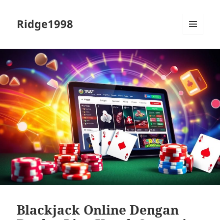
Ridge1998
MENU
AND
WIDGETS
Blackjack Online Dengan