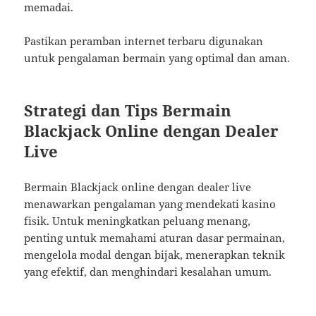
memadai.
Pastikan peramban internet terbaru digunakan
untuk pengalaman bermain yang optimal dan aman.
Strategi dan Tips Bermain
Blackjack Online dengan Dealer
Live
Bermain Blackjack online dengan dealer live
menawarkan pengalaman yang mendekati kasino
fisik. Untuk meningkatkan peluang menang,
penting untuk memahami aturan dasar permainan,
mengelola modal dengan bijak, menerapkan teknik
yang efektif, dan menghindari kesalahan umum.