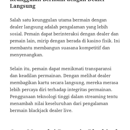
Langsung
Salah satu keunggulan utama bermain dengan
dealer langsung adalah pengalaman yang lebih
sosial. Pemain dapat berinteraksi dengan dealer dan
pemain lain, mirip dengan berada di kasino fisik. Ini
membantu membangun suasana kompetitif dan
menyenangkan.
Selain itu, pemain dapat menikmati transparansi
dan keadilan permainan. Dengan melihat dealer
membagikan kartu secara langsung, mereka merasa
lebih percaya diri terhadap integritas permainan.
Penggunaan teknologi tinggi dalam streaming tentu
menambah nilai keseluruhan dari pengalaman
bermain blackjack dealer live.