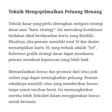
Teknik Mengoptimalkan Peluang Menang
Teknik dasar yang perlu diterapkan meliputi strategi
dasar atau “basic strategy”. Ini mencakup kombinasi
tindakan ideal berdasarkan kartu yang dimiliki.
Misalnya, jika pemain memiliki total 16 dan dealer
menampilkan kartu 10, yang terbaik adalah “hit”.
Referensi grafik strategi dasar dapat membantu
pemain membuat keputusan yang lebih baik.
Memanfaatkan bonus dan promosi dari situs judi
online juga dapat meningkatkan peluang. Pemain
sebaiknya memilih situs yang memberikan bonus
tanpa syarat taruhan berat. Ini memungkinkan
mereka lebih fleksibel dalam menggunakan bonus
untuk bermain.