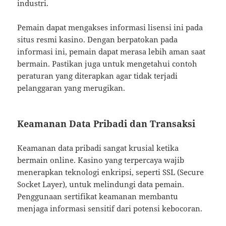
industri.
Pemain dapat mengakses informasi lisensi ini pada
situs resmi kasino. Dengan berpatokan pada
informasi ini, pemain dapat merasa lebih aman saat
bermain. Pastikan juga untuk mengetahui contoh
peraturan yang diterapkan agar tidak terjadi
pelanggaran yang merugikan.
Keamanan Data Pribadi dan Transaksi
Keamanan data pribadi sangat krusial ketika
bermain online. Kasino yang terpercaya wajib
menerapkan teknologi enkripsi, seperti SSL (Secure
Socket Layer), untuk melindungi data pemain.
Penggunaan sertifikat keamanan membantu
menjaga informasi sensitif dari potensi kebocoran.