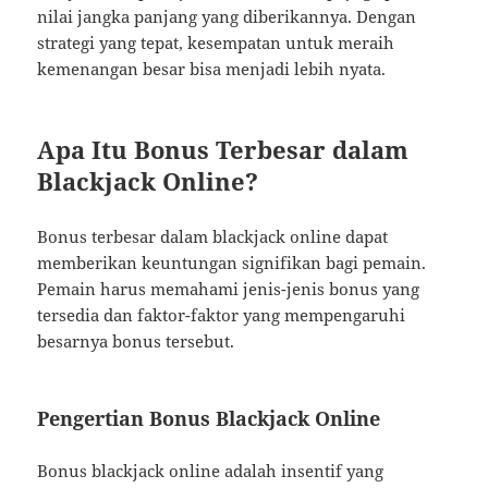
nilai jangka panjang yang diberikannya. Dengan
strategi yang tepat, kesempatan untuk meraih
kemenangan besar bisa menjadi lebih nyata.
Apa Itu Bonus Terbesar dalam
Blackjack Online?
Bonus terbesar dalam blackjack online dapat
memberikan keuntungan signifikan bagi pemain.
Pemain harus memahami jenis-jenis bonus yang
tersedia dan faktor-faktor yang mempengaruhi
besarnya bonus tersebut.
Pengertian Bonus Blackjack Online
Bonus blackjack online adalah insentif yang