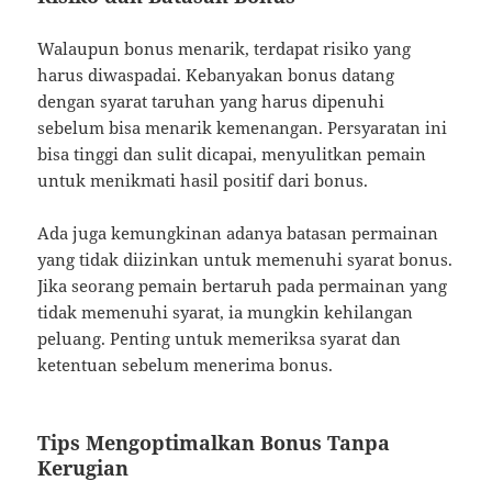
Walaupun bonus menarik, terdapat risiko yang
harus diwaspadai. Kebanyakan bonus datang
dengan syarat taruhan yang harus dipenuhi
sebelum bisa menarik kemenangan. Persyaratan ini
bisa tinggi dan sulit dicapai, menyulitkan pemain
untuk menikmati hasil positif dari bonus.
Ada juga kemungkinan adanya batasan permainan
yang tidak diizinkan untuk memenuhi syarat bonus.
Jika seorang pemain bertaruh pada permainan yang
tidak memenuhi syarat, ia mungkin kehilangan
peluang. Penting untuk memeriksa syarat dan
ketentuan sebelum menerima bonus.
Tips Mengoptimalkan Bonus Tanpa
Kerugian