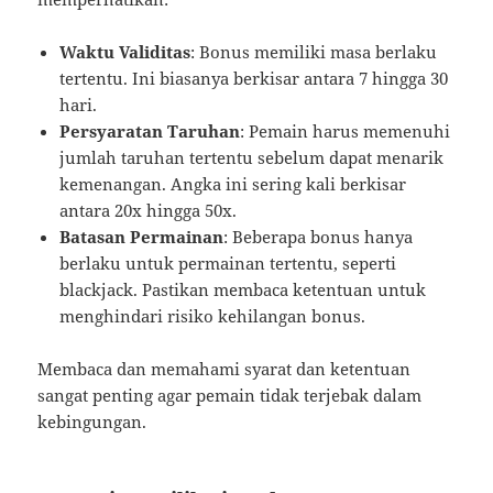
Waktu Validitas
: Bonus memiliki masa berlaku
tertentu. Ini biasanya berkisar antara 7 hingga 30
hari.
Persyaratan Taruhan
: Pemain harus memenuhi
jumlah taruhan tertentu sebelum dapat menarik
kemenangan. Angka ini sering kali berkisar
antara 20x hingga 50x.
Batasan Permainan
: Beberapa bonus hanya
berlaku untuk permainan tertentu, seperti
blackjack. Pastikan membaca ketentuan untuk
menghindari risiko kehilangan bonus.
Membaca dan memahami syarat dan ketentuan
sangat penting agar pemain tidak terjebak dalam
kebingungan.