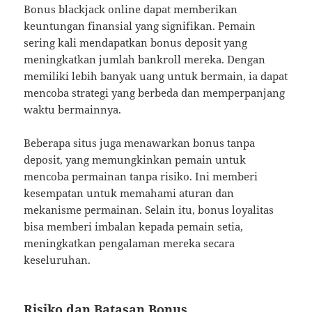
Bonus blackjack online dapat memberikan
keuntungan finansial yang signifikan. Pemain
sering kali mendapatkan bonus deposit yang
meningkatkan jumlah bankroll mereka. Dengan
memiliki lebih banyak uang untuk bermain, ia dapat
mencoba strategi yang berbeda dan memperpanjang
waktu bermainnya.
Beberapa situs juga menawarkan bonus tanpa
deposit, yang memungkinkan pemain untuk
mencoba permainan tanpa risiko. Ini memberi
kesempatan untuk memahami aturan dan
mekanisme permainan. Selain itu, bonus loyalitas
bisa memberi imbalan kepada pemain setia,
meningkatkan pengalaman mereka secara
keseluruhan.
Risiko dan Batasan Bonus