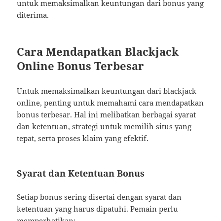
untuk memaksimalkan keuntungan dari bonus yang
diterima.
Cara Mendapatkan Blackjack
Online Bonus Terbesar
Untuk memaksimalkan keuntungan dari blackjack
online, penting untuk memahami cara mendapatkan
bonus terbesar. Hal ini melibatkan berbagai syarat
dan ketentuan, strategi untuk memilih situs yang
tepat, serta proses klaim yang efektif.
Syarat dan Ketentuan Bonus
Setiap bonus sering disertai dengan syarat dan
ketentuan yang harus dipatuhi. Pemain perlu
memperhatikan: