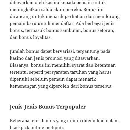
ditawarkan oleh kasino kepada pemain untuk
meningkatkan saldo akun mereka. Bonus ini
dirancang untuk menarik perhatian dan mendorong
pemain baru untuk mendaftar. Ada berbagai jenis
bonus, termasuk bonus sambutan, bonus setoran,
dan bonus loyalitas.
Jumlah bonus dapat bervariasi, tergantung pada
kasino dan jenis promosi yang ditawarkan.
Biasanya, bonus ini memiliki syarat dan ketentuan
tertentu, seperti persyaratan taruhan yang harus
dipenuhi sebelum pemain dapat menarik
kemenangan yang diperoleh dari bonus tersebut.
Jenis-Jenis Bonus Terpopuler
Beberapa jenis bonus yang umum ditemukan dalam
blackjack online meliputi: