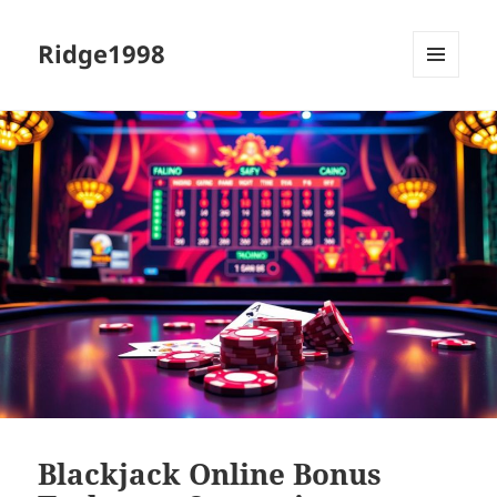
Ridge1998
MENU
AND
WIDGETS
Blackjack Online Bonus