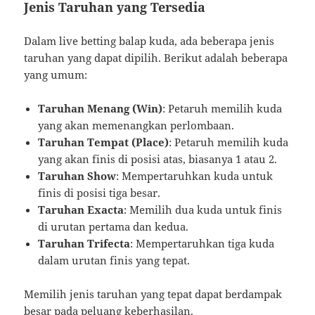
Jenis Taruhan yang Tersedia
Dalam live betting balap kuda, ada beberapa jenis
taruhan yang dapat dipilih. Berikut adalah beberapa
yang umum:
Taruhan Menang (Win)
: Petaruh memilih kuda
yang akan memenangkan perlombaan.
Taruhan Tempat (Place)
: Petaruh memilih kuda
yang akan finis di posisi atas, biasanya 1 atau 2.
Taruhan Show
: Mempertaruhkan kuda untuk
finis di posisi tiga besar.
Taruhan Exacta
: Memilih dua kuda untuk finis
di urutan pertama dan kedua.
Taruhan Trifecta
: Mempertaruhkan tiga kuda
dalam urutan finis yang tepat.
Memilih jenis taruhan yang tepat dapat berdampak
besar pada peluang keberhasilan.