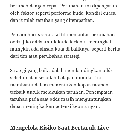
berubah dengan cepat. Perubahan ini dipengaruhi
oleh faktor seperti performa kuda, kondisi cuaca,
dan jumlah taruhan yang ditempatkan.
Pemain harus secara aktif memantau perubahan
odds. Jika odds untuk kuda tertentu meningkat,
mungkin ada alasan kuat di baliknya, seperti berita
dari tim atau perubahan strategi.
Strategi yang baik adalah membandingkan odds
sebelum dan sesudah balapan dimulai. Ini
membantu dalam menentukan kapan momen
terbaik untuk melakukan taruhan. Penempatan
taruhan pada saat odds masih menguntungkan
dapat meningkatkan potensi keuntungan.
Mengelola Risiko Saat Bertaruh Live