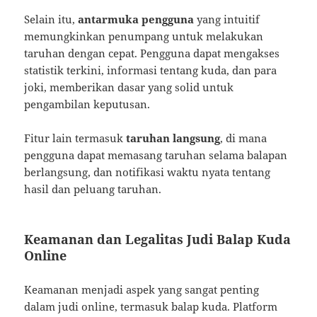
Selain itu,
antarmuka pengguna
yang intuitif
memungkinkan penumpang untuk melakukan
taruhan dengan cepat. Pengguna dapat mengakses
statistik terkini, informasi tentang kuda, dan para
joki, memberikan dasar yang solid untuk
pengambilan keputusan.
Fitur lain termasuk
taruhan langsung
, di mana
pengguna dapat memasang taruhan selama balapan
berlangsung, dan notifikasi waktu nyata tentang
hasil dan peluang taruhan.
Keamanan dan Legalitas Judi Balap Kuda
Online
Keamanan menjadi aspek yang sangat penting
dalam judi online, termasuk balap kuda. Platform