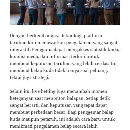
Dengan berkembangnya teknologi, platform
taruhan kini menawarkan pengalaman yang sangat
interaktif. Pengguna dapat mengakses statistik kuda,
kondisi meda, dan informasi terkini untuk
membuat keputusan taruhan yang lebih cerdas. Ini
membuat balap kuda tidak hanya soal peluang,
tetapi juga strategi.
Selain itu, live betting juga menambah momen
ketegangan saat menonton balapan. Setiap detik
sangat berarti, dan keputusan yang tepat dapat
membuat perbedaan besar. Bagi penggemar balap
kuda maupun petaruh, ini adalah cara baru untuk
menikmati pengalaman balap secara lebih