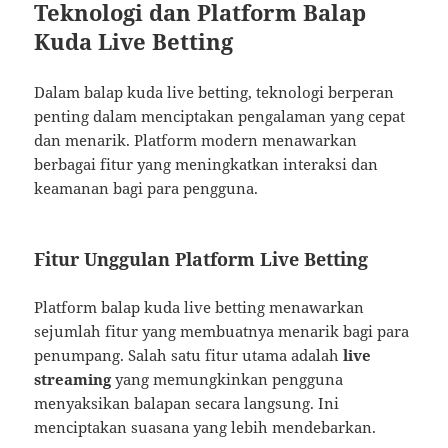
Teknologi dan Platform Balap
Kuda Live Betting
Dalam balap kuda live betting, teknologi berperan
penting dalam menciptakan pengalaman yang cepat
dan menarik. Platform modern menawarkan
berbagai fitur yang meningkatkan interaksi dan
keamanan bagi para pengguna.
Fitur Unggulan Platform Live Betting
Platform balap kuda live betting menawarkan
sejumlah fitur yang membuatnya menarik bagi para
penumpang. Salah satu fitur utama adalah
live
streaming
yang memungkinkan pengguna
menyaksikan balapan secara langsung. Ini
menciptakan suasana yang lebih mendebarkan.