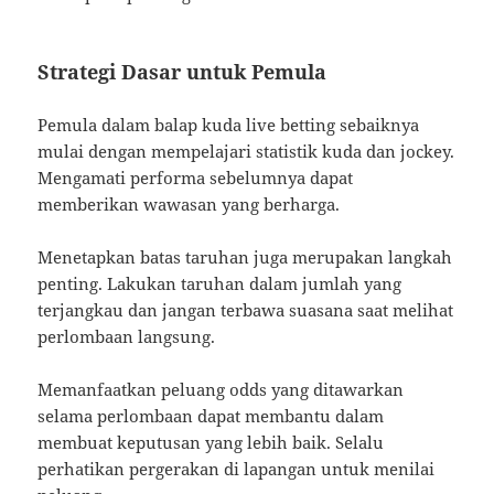
Strategi Dasar untuk Pemula
Pemula dalam balap kuda live betting sebaiknya
mulai dengan mempelajari statistik kuda dan jockey.
Mengamati performa sebelumnya dapat
memberikan wawasan yang berharga.
Menetapkan batas taruhan juga merupakan langkah
penting. Lakukan taruhan dalam jumlah yang
terjangkau dan jangan terbawa suasana saat melihat
perlombaan langsung.
Memanfaatkan peluang odds yang ditawarkan
selama perlombaan dapat membantu dalam
membuat keputusan yang lebih baik. Selalu
perhatikan pergerakan di lapangan untuk menilai