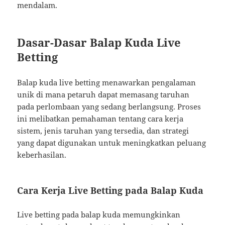
mendalam.
Dasar-Dasar Balap Kuda Live
Betting
Balap kuda live betting menawarkan pengalaman
unik di mana petaruh dapat memasang taruhan
pada perlombaan yang sedang berlangsung. Proses
ini melibatkan pemahaman tentang cara kerja
sistem, jenis taruhan yang tersedia, dan strategi
yang dapat digunakan untuk meningkatkan peluang
keberhasilan.
Cara Kerja Live Betting pada Balap Kuda
Live betting pada balap kuda memungkinkan