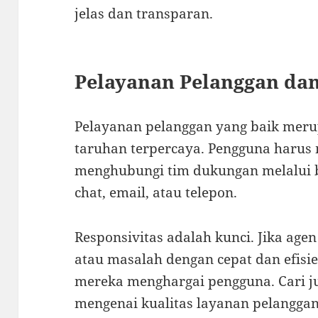
jelas dan transparan.
Pelayanan Pelanggan dan
Pelayanan pelanggan yang baik merup
taruhan terpercaya. Pengguna harus
menghubungi tim dukungan melalui be
chat, email, atau telepon.
Responsivitas adalah kunci. Jika ag
atau masalah dengan cepat dan efis
mereka menghargai pengguna. Cari ju
mengenai kualitas layanan pelanggan