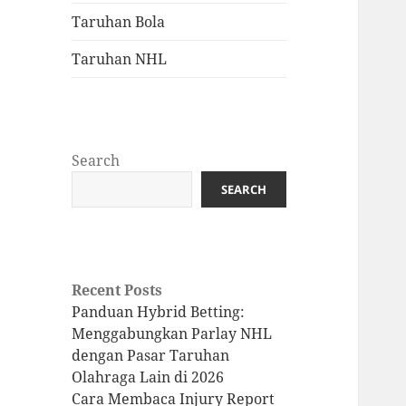
Taruhan Bola
Taruhan NHL
Search
SEARCH
Recent Posts
Panduan Hybrid Betting:
Menggabungkan Parlay NHL
dengan Pasar Taruhan
Olahraga Lain di 2026
Cara Membaca Injury Report