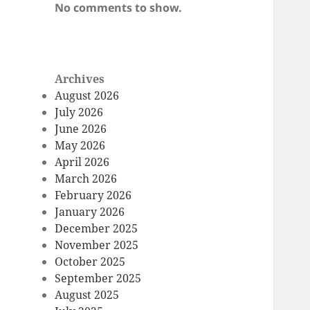
No comments to show.
Archives
August 2026
July 2026
June 2026
May 2026
April 2026
March 2026
February 2026
January 2026
December 2025
November 2025
October 2025
September 2025
August 2025